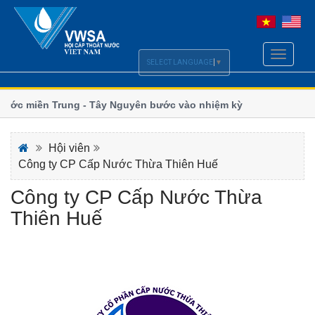
Toggle
SELECT LANGUAGE
▼
navigati
ước miền Trung - Tây Nguyên bước vào nhiệm kỳ xanh và
Ngành 
đổi kh
ến hoàn thiện chính sách Luật Cấp, Thoát nước
Thoát
Hội viên
Công ty CP Cấp Nước Thừa Thiên Huế
Công ty CP Cấp Nước Thừa
Thiên Huế