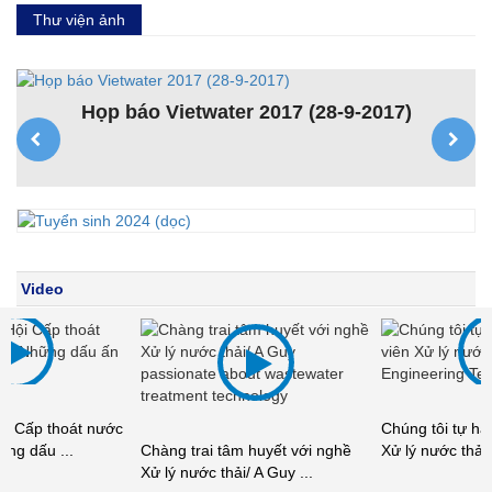
Thư viện ảnh
Họp báo Vietwater 2017 (28-9-2017)
K
ệt
Video
Chúng tôi tự hào là Kỹ thuật viên
Chàng trai tâm huyết với nghề
Xử lý nước thải/ ...
Xử lý nước thải/ A Guy ...