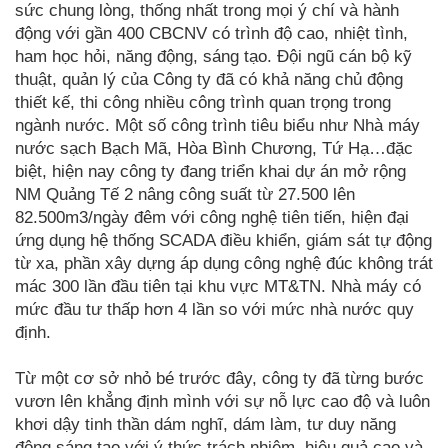
sức chung lòng, thống nhất trong mọi ý chí và hành
động với gần 400 CBCNV có trình độ cao, nhiệt tình,
ham học hỏi, năng động, sáng tạo. Đội ngũ cán bộ kỹ
thuật, quản lý của Công ty đã có khả năng chủ động
thiết kế, thi công nhiều công trình quan trọng trong
ngành nước. Một số công trình tiêu biểu như Nhà máy
nước sạch Bạch Mã, Hòa Bình Chương, Tứ Hạ…đặc
biệt, hiện nay công ty đang triển khai dự án mở rộng
NM Quảng Tế 2 nâng công suất từ 27.500 lên
82.500m3/ngày đêm với công nghệ tiên tiến, hiện đại
ứng dụng hệ thống SCADA điều khiển, giám sát tự động
từ xa, phần xây dựng áp dụng công nghệ đúc không trát
mác 300 lần đầu tiên tại khu vực MT&TN. Nhà máy có
mức đầu tư thấp hơn 4 lần so với mức nhà nước quy
định.
Từ một cơ sở nhỏ bé trước đây, công ty đã từng bước
vươn lên khẳng định mình với sự nỗ lực cao độ và luôn
khơi dậy tinh thần dám nghĩ, dám làm, tư duy năng
động sáng tạo với ý thức trách nhiệm, hiệu quả cao và