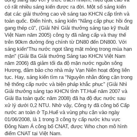
có rất nhiều sáng kiến được ra đời. Một số sáng kiến
đạt các giải thưởng cao về sáng tạo KHCN cấp tỉnh và
toàn quốc. Điển hình, sáng kiến “Nâng cấp phục hồi ống
gang thép cũ”, (Giải Nhì Giải thưởng sáng tạo kỹ thuật
Việt Nam năm 2005) công ty đã nâng cấp và thay thế
trên 90km đường ống chính từ DN80 đến DN800. Với
sáng kiến“Thu nước ngọt tầng mặt mỏng trong mùa hạn
mặn” (Giải Ba Giải thưởng Sáng tạo KHCN Việt Nam
năm 2006) đã giảm tối đa độ mặn nước nguồn sông
Hương, đảm bảo cho nhà máy Vạn Niên hoạt động liên
tục. Hay, sáng kiến tìm ra “Nguyên nhân đóng cặn trong
hệ thống cấp nước và biện pháp khắc phục” (Giải Nhì
Giải thưởng sáng tạo KHCN tỉnh TT.Huế năm 2007 và
Giải Ba toàn quốc năm 2008) đã hạ độ đục nước sau
xử lý dưới 0,2 NTU. Nhờ vậy, Công ty đã công bố Cấp
nước an toàn ở Tp.Huế và vùng phụ cận vào ngày
01/06/2008, là 1 trong 3 công ty cấp nước khu vực
Đông Nam Á công bố CNAT, được Who chọn mô hình
điểm CNAT tại Việt Nam.