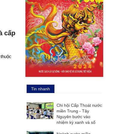
à cấp
 thuộc
Tin nhanh
Chi hội Cấp Thoát nước
miền Trung - Tây
Nguyên bước vào
nhiệm kỳ xanh và số
Ngành nước miền