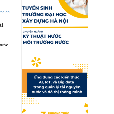
át
 nước