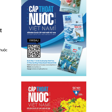
t
thuộc