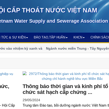
ỘI CẤP THOÁT NƯỚC VIỆT NAM
etnam Water Supply and Sewerage Association
N TỨC & SỰ KIỆN
ĐÀO TẠO,TẬP HUẤN
KHCN
CHÍNH SÁC
vào nhiệm kỳ xanh và
Ngành nước miền Trung - Tây Nguyên tăng
đổi khí hậu
hức,
Thông báo thời gian và kinh phí tổ
chức sát hạch cấp chứng ...
29/05/2024
- Hội Cấp
Trung tâm Đào tạo, bồi dưỡng ngành nước Việt Nam 