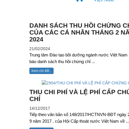
DANH SÁCH THU HỒI CHỨNG C
CỦA CÁC CÁ NHÂN THÁNG 2 N
2024
21/02/2024
Trung tâm Đào tạo bồi dưỡng ngành nước Việt Nam 
VWSA thăm công trình Nhà
báo danh sách thu hồi chứng chỉ ...
máy của Công ty Thoát nước
Xem chi tiết...
& Phát triển HTĐT Thái
Nguyên (28.1.2015)
THU CHI PHÍ VÀ LỆ PHÍ CẤP C
CHỈ
14/12/2017
Tiếp theo văn bản số 148/2017/HCTNVN-BĐT ngày 2
9 năm 2017 . của Hội Cấp thoát nước Việt Nam về ..