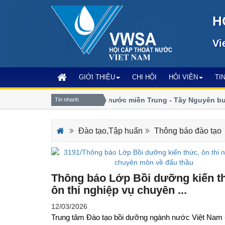
H
Vi
GIỚI THIỆU
CHI HỘI
HỘI VIÊN
TI
Chi hội Cấp Thoát nước miền Trung - Tây Nguyên bước 
Tin nhanh
số
Đào tạo,Tập huấn
Thông báo đào tạo
Thông báo Lớp Bồi dưỡng kiến t
ôn thi nghiệp vụ chuyên ...
12/03/2026
Trung tâm Đào tạo bồi dưỡng ngành nước Việt Nam 