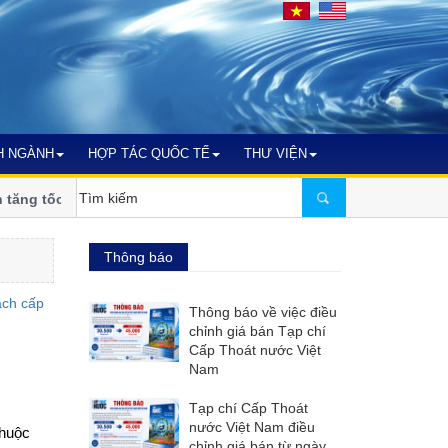
H NGÀNH
HỢP TÁC QUỐC TẾ
THƯ VIỆN
 tốc chuyển đổi số, thích ứng biến
VWSA tham dự Triển lãm v
2026) tại Malaysia
Thông báo
Thông báo về việc điều
chỉnh giá bán Tạp chí
Cấp Thoát nước Việt
Nam
Tạp chí Cấp Thoát
nước Việt Nam điều
thuộc
chỉnh giá bán từ ngày