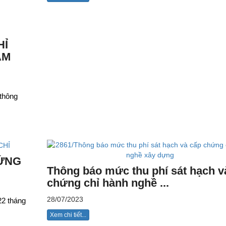
HỈ
ĂM
thông
Hội nghị Quốc tế FSM3 (19-
23.1.2015)
Chủ tịch - Phó Chủ 
HỨNG
Cấp thoát nước Việ
Thông báo mức thu phí sát hạch v
các thời kỳ
chứng chỉ hành nghề ...
28/07/2023
2 tháng
.
Xem chi tiết...