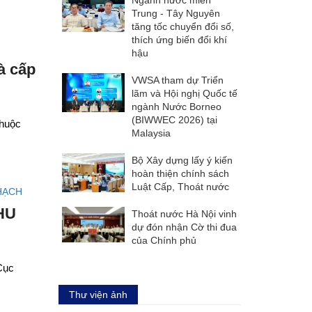
Trung - Tây Nguyên
tăng tốc chuyển đổi số,
thích ứng biến đổi khí
hậu
à cấp
VWSA tham dự Triển
lãm và Hội nghị Quốc tế
ngành Nước Borneo
(BIWWEC 2026) tại
thuộc
Malaysia
Bộ Xây dựng lấy ý kiến
hoàn thiện chính sách
Luật Cấp, Thoát nước
HU
Thoát nước Hà Nội vinh
dự đón nhận Cờ thi đua
của Chính phủ
Cục
Thư viện ảnh