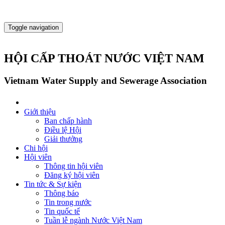
Toggle navigation
HỘI CẤP THOÁT NƯỚC VIỆT NAM
Vietnam Water Supply and Sewerage Association
Giới thiệu
Ban chấp hành
Điều lệ Hội
Giải thưởng
Chi hội
Hội viên
Thông tin hội viên
Đăng ký hội viên
Tin tức & Sự kiện
Thông báo
Tin trong nước
Tin quốc tế
Tuần lễ ngành Nước Việt Nam