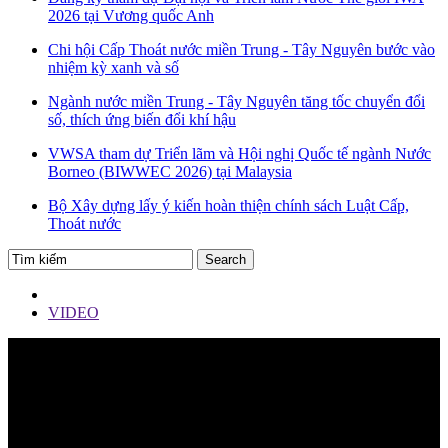
2026 tại Vương quốc Anh
Chi hội Cấp Thoát nước miền Trung - Tây Nguyên bước vào
nhiệm kỳ xanh và số
Ngành nước miền Trung - Tây Nguyên tăng tốc chuyển đổi
số, thích ứng biến đổi khí hậu
VWSA tham dự Triển lãm và Hội nghị Quốc tế ngành Nước
Borneo (BIWWEC 2026) tại Malaysia
Bộ Xây dựng lấy ý kiến hoàn thiện chính sách Luật Cấp,
Thoát nước
VIDEO