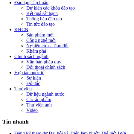
Đào tạo,Tập huấn
Dự kiến các khóa đào tạo
Kết quả sát hạch
Thông báo đào tạo
Tin tức đào tạo
KHCN
Sản phẩm mới
Công nghệ mới
Nghiên cứu - Trao đổi
Khám phá
Chính sách ngành
Văn bản pháp quy
Đối thoại chính sách
Hợp tác quốc tế
Sự kiện
Đối tác
Thư viện
Dữ liệu ngành nước
Các ấn phẩm
Thư viện ảnh
Video
Tin nhanh
Đăng ký tham dự Đại hội và Triển lãm Nước Thế giới IWA