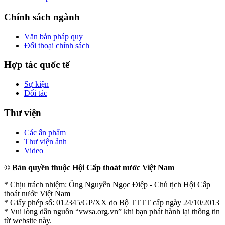
Chính sách ngành
Văn bản pháp quy
Đối thoại chính sách
Hợp tác quốc tế
Sự kiện
Đối tác
Thư viện
Các ấn phẩm
Thư viện ảnh
Video
© Bản quyền thuộc Hội Cấp thoát nước Việt Nam
* Chịu trách nhiệm: Ông Nguyễn Ngọc Điệp - Chủ tịch Hội Cấp
thoát nước Việt Nam
* Giấy phép số: 012345/GP/XX do Bộ TTTT cấp ngày 24/10/2013
* Vui lòng dẫn nguồn “vwsa.org.vn” khi bạn phát hành lại thông tin
từ website này.