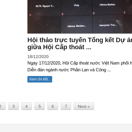
Hội thảo trực tuyến Tổng kết Dự á
giữa Hội Cấp thoát ...
18/12/2020
Ngày 17/12/2020, Hội Cấp thoát nước Việt Nam phối 
Diễn đàn ngành nước Phần Lan và Công ...
Xem chi tiết...
2
3
4
5
6
7
Next »