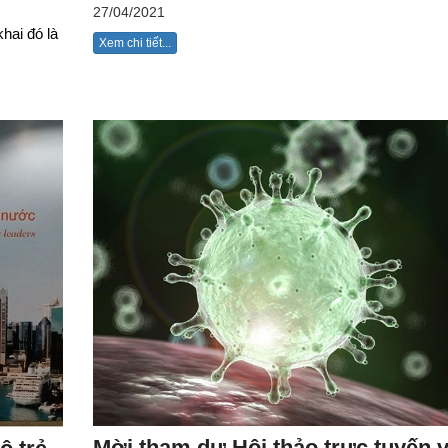
27/04/2021
hai đó là
Xem chi tiết...
Mời tham dự Hội thảo trực tuyến 