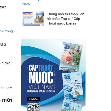
trực
Thông báo thu thập liên
hệ nhận Tạp chí Cấp
Thoát nước bản in
rus
nh nước
o mới