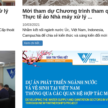
ử lý
Mời tham dự Chương trình tham 
Thực tế ảo Nhà máy xử lý ...
10/03/2021
Cấp thoát
Nhằm kết nối ngành nước Úc, Việt Nam, Indonesia,
Campuchia để chia sẻ kiến thức và sáng kiến đổi mới .
Xem chi tiết...
Hội nghị Quốc tế FSM3 (19-
23.1.2015)
Chủ tịch - Phó Chủ 
Cấp thoát nước Việ
các thời kỳ