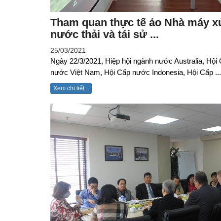
Tham quan thực tế ảo Nhà máy x
nước thải và tái sử ...
25/03/2021
Ngày 22/3/2021, Hiệp hội ngành nước Australia, Hội 
nước Việt Nam, Hội Cấp nước Indonesia, Hội Cấp ...
Xem chi tiết...
VWSA thăm công trình Nhà
máy của Công ty Thoát nước
& Phát triển HTĐT Thái
Nguyên (28.1.2015)