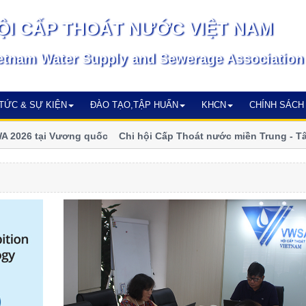
ỘI CẤP THOÁT NƯỚC VIỆT NAM
etnam Water Supply and Sewerage Association
 TỨC & SỰ KIỆN
ĐÀO TẠO,TẬP HUẤN
KHCN
CHÍNH SÁCH
026 tại Vương quốc
Chi hội Cấp Thoát nước miền Trung - Tây N
số