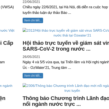
22/06/2021
m (VWSA)
Chiều ngày 22/6/2021, tại Hà Nội, đã diễn ra cuộc họp 
tuyến thảo luận dự thảo Báo ...
Xem chi tiết...
i Cấp
Hội thảo trực tuyến về giám sát vi
SARS-CoV-2 trong nước ...
26/05/2021
Nam
Ngày 4 và 5/5 vừa qua, tại Triển lãm và Hội nghị ngà
Úc - OzWater'21, Trung tâm ...
Xem chi tiết...
ện
Thông báo Chương trình Lãnh đạ
nổi ngành nước trực ...