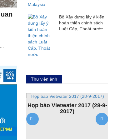
quan
Bộ Xây dựng lấy ý kiến
hoàn thiện chính sách
Luật Cấp, Thoát nước
..
Thư viện ảnh
Họp báo Vietwater 2017 (28-9-
2017)
tịch Hội
Khóa đào
t Nam qua
nguồn l