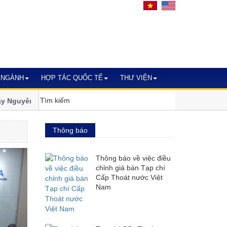
 NGÀNH
HỢP TÁC QUỐC TẾ
THƯ VIỆN
guyên bước vào nhiệm kỳ xanh và
Ngành nước miền Trung - Tây
đổi khí hậu
Thông báo
Thông báo về việc điều
chỉnh giá bán Tạp chí
Cấp Thoát nước Việt
Nam