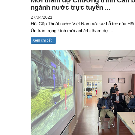
Mời tham dự Chương trình Cán b
ngành nước trực tuyến ...
27/04/2021
Hội Cấp Thoát nước Việt Nam với sự hỗ trợ của Hộ
Úc trân trọng kính mời anh/chị tham dự ...
Xem chi tiết...