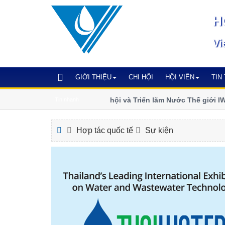
H
Vi
GIỚI THIỆU
CHI HỘI
HỘI VIÊN
TIN
Đăng ký tham dự Đại hội và Triển lãm Nước Thế giới IWA 2
Tin nhanh
Anh
Hợp tác quốc tế
Sự kiện