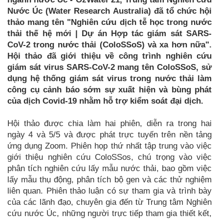
Nước Úc (Water Research Australia) đã tổ chức hội
thảo mang tên "Nghiên cứu dịch tễ học trong nước
thải thế hệ mới | Dự án Hợp tác giám sát SARS-
CoV-2 trong nước thải (ColoSSoS) và xa hơn nữa".
Hội thảo đã giới thiệu về công trình nghiên cứu
giám sát virus SARS-CoV-2 mang tên ColoSSoS, sử
dụng hệ thống giám sát virus trong nước thải làm
công cụ cảnh báo sớm sự xuất hiện và bùng phát
của dịch Covid-19 nhằm hỗ trợ kiểm soát đại dịch.
Hội thảo được chia làm hai phiên, diễn ra trong hai
ngày 4 và 5/5 và được phát trực tuyến trên nền tảng
ứng dụng Zoom. Phiên họp thứ nhất tập trung vào việc
giới thiệu nghiên cứu ColoSSos, chú trọng vào việc
phân tích nghiên cứu lấy mẫu nước thải, bao gồm việc
lấy mẫu thụ động, phân tích bộ gen và các thử nghiệm
liên quan. Phiên thảo luận có sự tham gia và trình bày
của các lãnh đạo, chuyên gia đến từ Trung tâm Nghiên
cứu nước Úc, những người trực tiếp tham gia thiết kết,