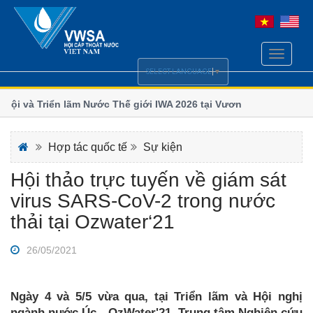
Toggle
navigati
SELECT LANGUAGE
▼
i và Triển lãm Nước Thế giới IWA 2026 tại Vương quốc
Chi hội 
số
m và Hội nghị Quốc tế ngành Nước Borneo (BIWWEC
Bộ Xây d
Hợp tác quốc tế
Sự kiện
Hội thảo trực tuyến về giám sát
virus SARS-CoV-2 trong nước
thải tại Ozwater‘21
26/05/2021
Ngày 4 và 5/5 vừa qua, tại Triển lãm và Hội nghị
ngành nước Úc - OzWater'21, Trung tâm Nghiên cứu