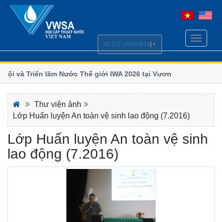
Toggle
SELECT LANGUAGE
▼
navigati
i và Triển lãm Nước Thế giới IWA 2026 tại Vương quốc
Chi hội
số
m và Hội nghị Quốc tế ngành Nước Borneo (BIWWEC
Bộ Xây d
Thư viện ảnh
Lớp Huấn luyện An toàn vệ sinh lao động (7.2016)
Lớp Huấn luyện An toàn vệ sinh
lao động (7.2016)