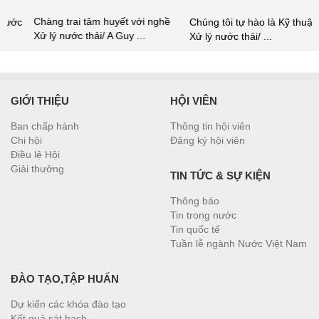
Chàng trai tâm huyết với nghề
Chúng tôi tự hào là Kỹ thuật viên
Xử lý nước thải/ A Guy ...
Xử lý nước thải/ ...
GIỚI THIỆU
HỘI VIÊN
Ban chấp hành
Thông tin hội viên
Chi hội
Đăng ký hội viên
Điều lệ Hội
Giải thưởng
TIN TỨC & SỰ KIỆN
Thông báo
Tin trong nước
Tin quốc tế
Tuần lễ ngành Nước Việt Nam
ĐÀO TẠO,TẬP HUẤN
Dự kiến các khóa đào tạo
Kết quả sát hạch