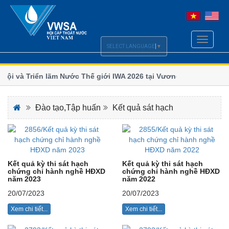
Toggle
SELECT LANGUAGE
▼
navigati
i và Triển lãm Nước Thế giới IWA 2026 tại Vương quốc
Chi hội
số
ãm và Hội nghị Quốc tế ngành Nước Borneo (BIWWEC
Bộ Xây d
Đào tạo,Tập huấn
Kết quả sát hạch
Kết quả kỳ thi sát hạch
Kết quả kỳ thi sát hạch
chứng chỉ hành nghề HĐXD
chứng chỉ hành nghề HĐXD
năm 2023
năm 2022
20/07/2023
20/07/2023
Xem chi tiết...
Xem chi tiết...