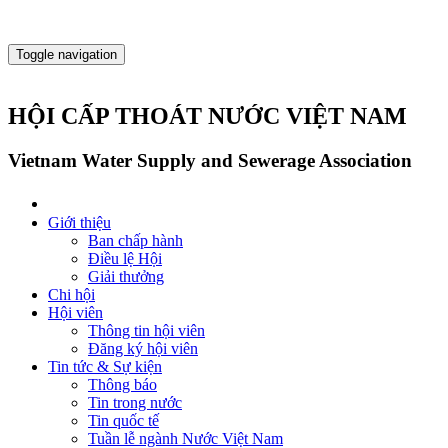
Toggle navigation
HỘI CẤP THOÁT NƯỚC VIỆT NAM
Vietnam Water Supply and Sewerage Association
Giới thiệu
Ban chấp hành
Điều lệ Hội
Giải thưởng
Chi hội
Hội viên
Thông tin hội viên
Đăng ký hội viên
Tin tức & Sự kiện
Thông báo
Tin trong nước
Tin quốc tế
Tuần lễ ngành Nước Việt Nam