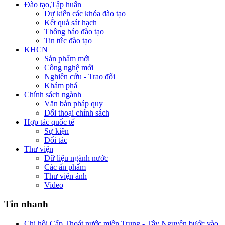
Đào tạo,Tập huấn
Dự kiến các khóa đào tạo
Kết quả sát hạch
Thông báo đào tạo
Tin tức đào tạo
KHCN
Sản phẩm mới
Công nghệ mới
Nghiên cứu - Trao đổi
Khám phá
Chính sách ngành
Văn bản pháp quy
Đối thoại chính sách
Hợp tác quốc tế
Sự kiện
Đối tác
Thư viện
Dữ liệu ngành nước
Các ấn phẩm
Thư viện ảnh
Video
Tin nhanh
Chi hội Cấp Thoát nước miền Trung - Tây Nguyên bước vào