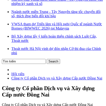
nhiệm kỳ xanh và số
Ngành nước miền Trung - Tây Nguyên tăng tốc chuyển đổi
số, thích ứng biến đổi khí hậu
VWSA tham dự Triển lãm và Hội nghị Quốc tế ngành Nước
Borneo (BIWWEC 2026) tại Malaysia
Bộ Xây dựng lấy ý kiến hoàn thiện chính sách Luật Cấp,
Thoát nước
Thoát nước Hà Nội vinh dự đón nhận Cờ thi đua của Chính
phủ
Hội viên
Công ty Cổ phần Dịch vụ và Xây dựng Cấp nước Đồng Nai
Công ty Cổ phần Dịch vụ và Xây dựng
Cấp nước Đồng Nai
Công ty Cổ phần Dịch vụ và Xây dựng Cấp nước Đồng Nai