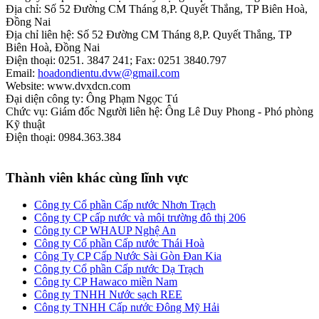
Địa chỉ: Số 52 Đường CM Tháng 8,P. Quyết Thắng, TP Biên Hoà,
Đồng Nai
Địa chỉ liên hệ: Số 52 Đường CM Tháng 8,P. Quyết Thắng, TP
Biên Hoà, Đồng Nai
Điện thoại: 0251. 3847 241; Fax: 0251 3840.797
Email:
hoadondientu.dvw@gmail.com
Website:
www.dvxdcn.com
Đại diện công ty: Ông Phạm Ngọc Tú
Chức vụ: Giám đốc Người liên hệ: Ông Lê Duy Phong - Phó phòng
Kỹ thuật
Điện thoại:
0984.363.384
Thành viên khác cùng lĩnh vực
Công ty Cổ phần Cấp nước Nhơn Trạch
Công ty CP cấp nước và môi trường đô thị 206
Công ty CP WHAUP Nghệ An
Công ty Cổ phần Cấp nước Thái Hoà
Công Ty CP Cấp Nước Sài Gòn Đan Kia
Công ty Cổ phần Cấp nước Dạ Trạch
Công ty CP Hawaco miền Nam
Công ty TNHH Nước sạch REE
Công ty TNHH Cấp nước Đông Mỹ Hải