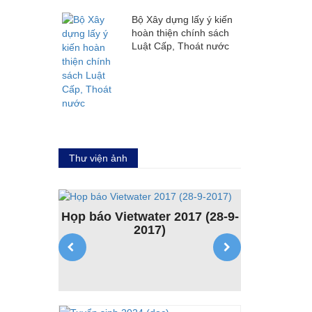
Bộ Xây dựng lấy ý kiến
hoàn thiện chính sách
Luật Cấp, Thoát nước
Thư viện ảnh
Họp báo Vietwater 2017 (28-9-
2017)
tịch Hội
Khóa đào
t Nam qua
nguồn l