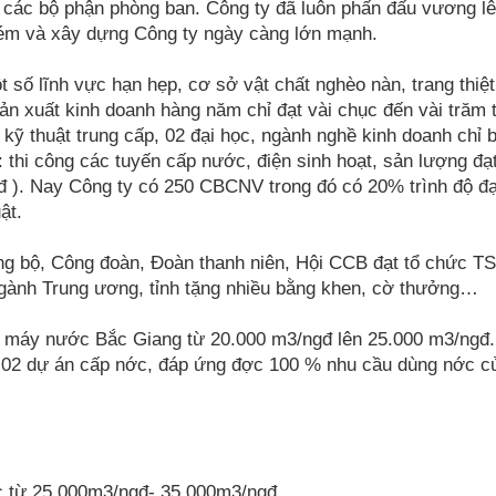
a các bộ phận phòng ban. Công ty đã luôn phấn đấu vương l
kém và xây dựng Công ty ngày càng lớn mạnh.
số lĩnh vực hạn hẹp, cơ sở vật chất nghèo nàn, trang thiệt
ản xuất kinh doanh hàng năm chỉ đạt vài chục đến vài trăm t
ỹ thuật trung cấp, 02 đại học, ngành nghề kinh doanh chỉ 
thi công các tuyến cấp nước, điện sinh hoạt, sản lượng đạ
đ ). Nay Công ty có 250 CBCNV trong đó có 20% trình độ đạ
ật.
Đảng bộ, Công đoàn, Đoàn thanh niên, Hội CCB đạt tổ chức T
gành Trung ương, tỉnh tặng nhiều bằng khen, cờ thưởng…
 máy nước Bắc Giang từ 20.000 m3/ngđ lên 25.000 m3/ngđ
h 02 dự án cấp n­ớc, đáp ứng đ­ợc 100 % nhu cầu dùng n­ớc c
ớc từ 25.000m3/ngđ- 35.000m3/ngđ