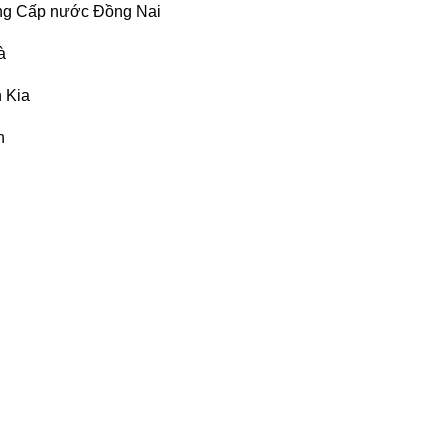
ựng Cấp nước Đồng Nai
à
 Kia
h