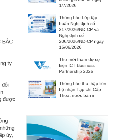
1/7/2026
Thông báo Lớp tập
huấn Nghị định số
217/2026/NĐ-CP và
Nghị định số
C BẮC
206/2026/NĐ-CP ngày
15/06/2026
Thư mời tham dự sự
ng ty
kiện ICT Business
Partnership 2026
Thông báo thu thập liên
 đội
hệ nhận Tạp chí Cấp
ện
Thoát nước bản in
g được
ưởng
à những
ấp ủy,