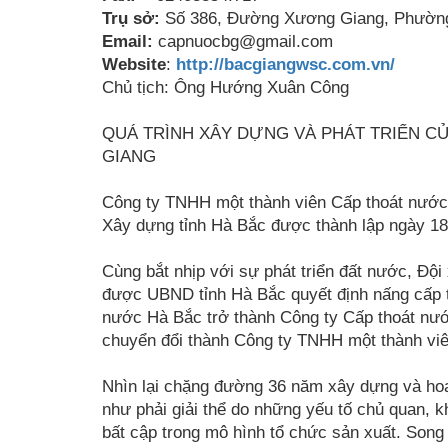
Trụ sở:
Số 386, Đường Xương Giang, Phường
Email:
capnuocbg@gmail.com
Website
:
http://bacgiangwsc.com.vn/
Chủ tịch: Ông Hướng Xuân Công
QUÁ TRÌNH XÂY DỰNG VÀ PHÁT TRIỂN C
GIANG
Công ty TNHH một thành viên Cấp thoát nước B
Xây dựng tỉnh Hà Bắc được thành lập ngày 18
Cùng bắt nhịp với sự phát triển đất nước, Đ
được UBND tỉnh Hà Bắc quyết định nấng cấp 
nước Hà Bắc trở thành Công ty Cấp thoát nư
chuyển đổi thành Công ty TNHH một thành vi
Nhìn lại chặng đường 36 năm xây dựng và hoạt
như phải giải thể do những yếu tố chủ quan, k
bất cập trong mô hình tổ chức sản xuất. Song 