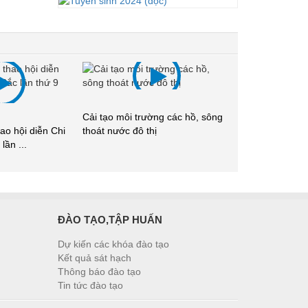
Cải tạo môi trường các hồ, sông
Hội thảo Úc - Vi
ao hội diễn Chi
thoát nước đô thị
ngành nước tại .
lần ...
ĐÀO TẠO,TẬP HUẤN
Dự kiến các khóa đào tạo
Kết quả sát hạch
Thông báo đào tạo
Tin tức đào tạo