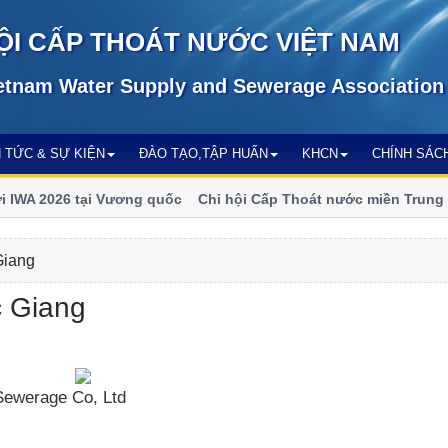
ỘI CẤP THOÁT NƯỚC VIỆT NAM
etnam Water Supply and Sewerage Association
N TỨC & SỰ KIỆN
ĐÀO TẠO,TẬP HUẤN
KHCN
CHÍNH SÁC
IWA 2026 tại Vương quốc
Chi hội Cấp Thoát nước miền Trung - 
số
Giang
 Giang
ewerage Co, Ltd