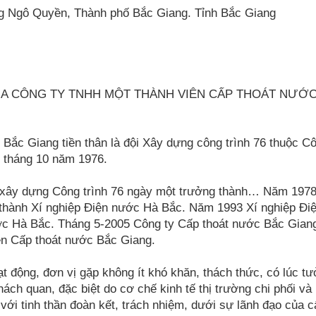
 Ngô Quyền, Thành phố Bắc Giang. Tỉnh Bắc Giang
ỦA CÔNG TY TNHH MỘT THÀNH VIÊN CẤP THOÁT NƯỚ
ắc Giang tiền thân là đội Xây dựng công trình 76 thuộc Cô
 tháng 10 năm 1976.
ội xây dựng Công trình 76 ngày một trưởng thành… Năm 1978
thành Xí nghiệp Điện nước Hà Bắc. Năm 1993 Xí nghiệp Đi
ớc Hà Bắc. Tháng 5-2005 Công ty Cấp thoát nước Bắc Gian
ên Cấp thoát nước Bắc Giang.
 động, đơn vị gặp không ít khó khăn, thách thức, có lúc t
hách quan, đặc biệt do cơ chế kinh tế thị trường chi phối v
với tinh thần đoàn kết, trách nhiệm, dưới sự lãnh đạo của c