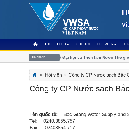
H
Vi
GIỚI THIỆU
CHI HỘI
HỘI VIÊN
TI
Đăng ký tham dự Đại hội và Triển lãm Nước Thế giới 
Tin nhanh
Anh
Hội viên
Công ty CP Nước sạch Bắc 
Công ty CP Nước sạch Bắc
Tên quốc tế:
Bac Giang Water Supply and S
Tel:
0240.3855.757
Fax:
02403854.717