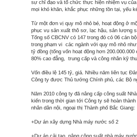
sự chỉ đạo và tổ chức thực hiện nhiệm vụ củ
mọi khó khăn, khắc phục những tồn tại, yếu 
Từ một đơn vị quy mô nhỏ bé, hoạt động ở một 
phục vụ sản xuất thô sơ, lạc hậu, sản lượng s
Tổng số CBCNV có 147 trong đó có 06 cán bộ k
trong phạm vi các ngành với quy mô nhỏ như: 
tỷ đồng (tổng vốn hoạt động hơn 200.000.000 
80% cao đẳng, trung cấp và công nhân kỹ thu
Vốn điều lệ 145 tỷ, giá. Nhiều năm liên tục 
Công ty được Thủ tướng Chính phủ, các Bộ n
Năm 2010 công ty đã nâng cấp công suất Nhà
kiến trong thời gian tới Công ty sẽ hoàn thàn
nhân dân nội, ngoại thị Thành phố Bắc Giang:
+Dự án xây dựng Nhà máy n­ước số 2
+Dự án cải tạo, nâng công suất nhà máy n­ư