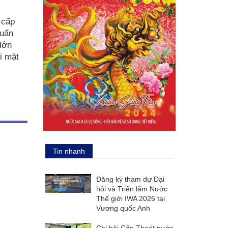
 cấp
huẩn
lớn
i mặt
Tin nhanh
Đăng ký tham dự Đại
hội và Triển lãm Nước
Thế giới IWA 2026 tại
Vương quốc Anh
Chi hội Cấp Thoát nước