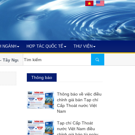
H NGÀNH
HỢP TÁC QUỐC TẾ
THƯ VIỆN
Tây Nguyên bước vào nhiệm kỳ xanh và
Ngành nước miền Trung 
đổi khí hậu
Thông báo
Thông báo về việc điều
chỉnh giá bán Tạp chí
Cấp Thoát nước Việt
Nam
Tạp chí Cấp Thoát
nước Việt Nam điều
chỉnh giá bán từ ngày