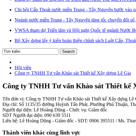
Chi hội Cấp Thoát nước miền Trung - Tây Nguyên bước vào n
Ngành nước miền Trung - Tây Nguyên tăng tốc chuyển đổi số, 
VWSA tham dự Triển lãm và Hội nghị Quốc tế ngành Nước B
Bộ Xây dựng lấy ý kiến hoàn thiện chính sách Luật Cấp, Thoá
Hội viên
Công ty TNHH Tư vấn Khảo sát Thiết kế Xây dựng Lê Gia
Công ty TNHH Tư vấn Khảo sát Thiết kế 
Tên đơn vị: Công ty TNHH Tư vấn Khảo sát Thiết kế Xây dựng Lê 
Địa chỉ: Số 1135/35 đường Huỳnh Tấn Phát, Phường Phú Thuận, T
Người đại diện: Lê Hoàng Dũng - Chức vụ: Giám đốc
SDT Người đại diện: 090 639 5511
Liên hệ: Lê Hoàng Dũng - Giám đốc - SDT: 0906 395511 / Ms. Tha
Thành viên khác cùng lĩnh vực