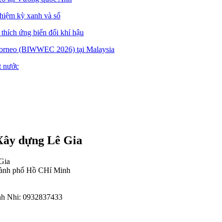
hiệm kỳ xanh và số
thích ứng biến đổi khí hậu
orneo (BIWWEC 2026) tại Malaysia
t nước
Xây dựng Lê Gia
Gia
hành phố Hồ CHí Minh
nh Nhi: 0932837433