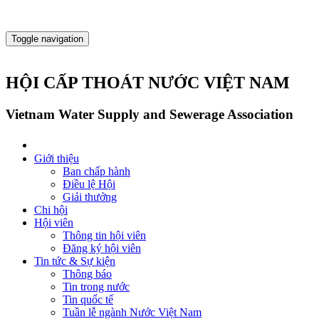
Toggle navigation
HỘI CẤP THOÁT NƯỚC VIỆT NAM
Vietnam Water Supply and Sewerage Association
Giới thiệu
Ban chấp hành
Điều lệ Hội
Giải thưởng
Chi hội
Hội viên
Thông tin hội viên
Đăng ký hội viên
Tin tức & Sự kiện
Thông báo
Tin trong nước
Tin quốc tế
Tuần lễ ngành Nước Việt Nam