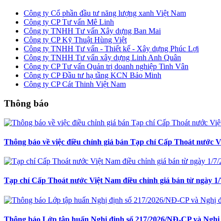
Công ty Cổ phần đầu tư năng lượng xanh Việt Nam
Công ty CP Tư vấn Mê Linh
Công ty TNHH Tư vấn Xây dựng Ban Mai
Công ty CP Kỹ Thuật Hùng Việt
Công ty TNHH Tư vấn - Thiết kế - Xây dựng Phúc Lợi
Công ty TNHH Tư vấn xây dựng Linh Anh Quân
Công ty CP Tư vấn Quản trị doanh nghiệp Tinh Vân
Công ty CP Đầu tư hạ tầng KCN Bảo Minh
Công ty CP Cát Thinh Việt Nam
Thông báo
Thông báo về việc điều chỉnh giá bán Tạp chí Cấp Thoát nước 
Tạp chí Cấp Thoát nước Việt Nam điều chỉnh giá bán từ ngày 1/
Thông báo Lớp tập huấn Nghị định số 217/2026/NĐ-CP và Nghị 