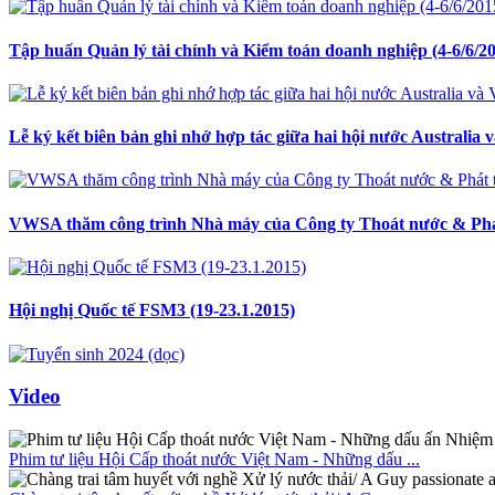
Tập huấn Quản lý tài chính và Kiểm toán doanh nghiệp (4-6/6/2
Lễ ký kết biên bản ghi nhớ hợp tác giữa hai hội nước Australia 
VWSA thăm công trình Nhà máy của Công ty Thoát nước & Phá
Hội nghị Quốc tế FSM3 (19-23.1.2015)
Video
Phim tư liệu Hội Cấp thoát nước Việt Nam - Những dấu ...