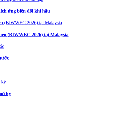
ích ứng biến đổi khí hậu
neo (BIWWEC 2026) tại Malaysia
 nước
hời kỳ