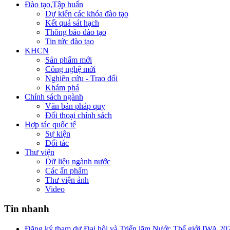
Đào tạo,Tập huấn
Dự kiến các khóa đào tạo
Kết quả sát hạch
Thông báo đào tạo
Tin tức đào tạo
KHCN
Sản phẩm mới
Công nghệ mới
Nghiên cứu - Trao đổi
Khám phá
Chính sách ngành
Văn bản pháp quy
Đối thoại chính sách
Hợp tác quốc tế
Sự kiện
Đối tác
Thư viện
Dữ liệu ngành nước
Các ấn phẩm
Thư viện ảnh
Video
Tin nhanh
Đăng ký tham dự Đại hội và Triển lãm Nước Thế giới IWA 20