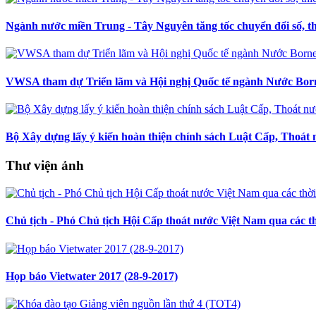
Ngành nước miền Trung - Tây Nguyên tăng tốc chuyển đổi số, th
VWSA tham dự Triển lãm và Hội nghị Quốc tế ngành Nước Bor
Bộ Xây dựng lấy ý kiến hoàn thiện chính sách Luật Cấp, Thoát
Thư viện ảnh
Chủ tịch - Phó Chủ tịch Hội Cấp thoát nước Việt Nam qua các t
Họp báo Vietwater 2017 (28-9-2017)