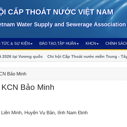
ỘI CẤP THOÁT NƯỚC VIỆT NAM
etnam Water Supply and Sewerage Association
N TỨC & SỰ KIỆN
ĐÀO TẠO,TẬP HUẤN
KHCN
CHÍNH SÁC
026 tại Vương quốc
Chi hội Cấp Thoát nước miền Trung - Tây N
số
KCN Bảo Minh
g KCN Bảo Minh
Liên Minh, Huyện Vụ Bản, tỉnh Nam Định