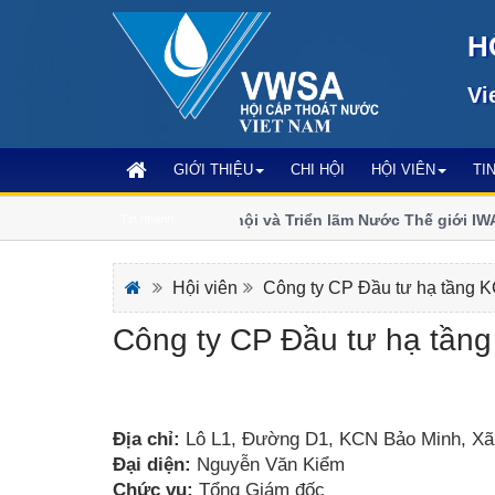
H
Vi
GIỚI THIỆU
CHI HỘI
HỘI VIÊN
TI
Đăng ký tham dự Đại hội và Triển lãm Nước Thế giới IWA 2
Tin nhanh
Anh
Hội viên
Công ty CP Đầu tư hạ tầng 
Công ty CP Đầu tư hạ tần
Địa chỉ:
Lô L1, Đường D1, KCN Bảo Minh, Xã 
Đại diện:
Nguyễn Văn Kiểm
Chức vụ:
Tổng Giám đốc