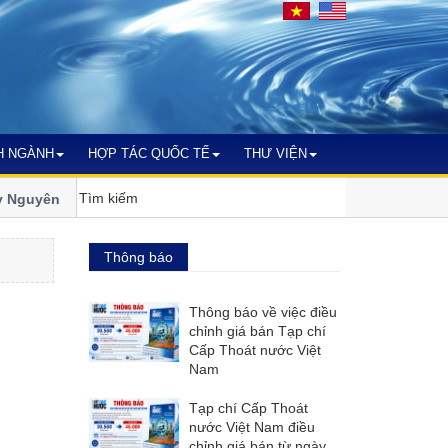
H NGÀNH
HỢP TÁC QUỐC TẾ
THƯ VIỆN
guyên bước vào nhiệm kỳ xanh và
Ngành nước miền Trung - Tây 
đổi khí hậu
Thông báo
Thông báo về việc điều
chỉnh giá bán Tạp chí
Cấp Thoát nước Việt
Nam
Tạp chí Cấp Thoát
nước Việt Nam điều
chỉnh giá bán từ ngày