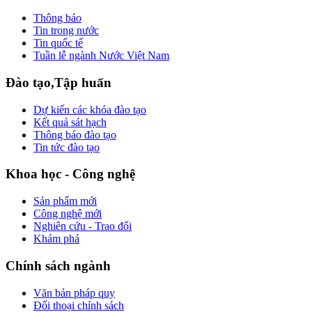
Thông báo
Tin trong nước
Tin quốc tế
Tuần lễ ngành Nước Việt Nam
Đào tạo,Tập huấn
Dự kiến các khóa đào tạo
Kết quả sát hạch
Thông báo đào tạo
Tin tức đào tạo
Khoa học - Công nghệ
Sản phẩm mới
Công nghệ mới
Nghiên cứu - Trao đổi
Khám phá
Chính sách ngành
Văn bản pháp quy
Đối thoại chính sách