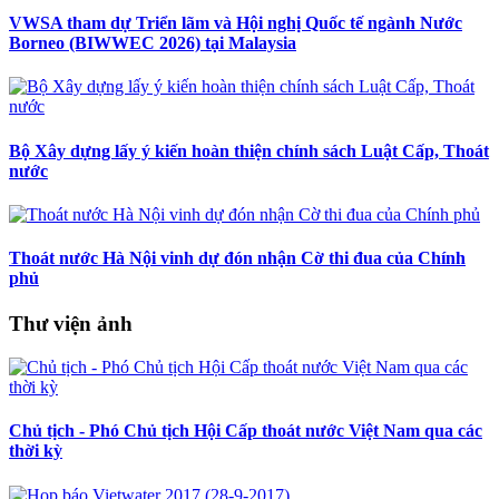
VWSA tham dự Triển lãm và Hội nghị Quốc tế ngành Nước
Borneo (BIWWEC 2026) tại Malaysia
Bộ Xây dựng lấy ý kiến hoàn thiện chính sách Luật Cấp, Thoát
nước
Thoát nước Hà Nội vinh dự đón nhận Cờ thi đua của Chính
phủ
Thư viện ảnh
Chủ tịch - Phó Chủ tịch Hội Cấp thoát nước Việt Nam qua các
thời kỳ