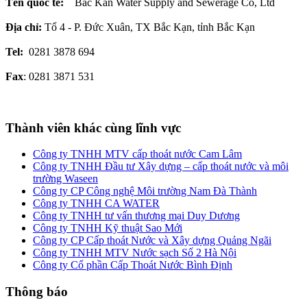
Tên quốc tế:
Bac Kan Water Supply and Sewerage Co, Ltd
Địa chỉ:
Tổ 4 - P. Đức Xuân, TX Bắc Kạn, tỉnh Bắc Kạn
Tel:
0281 3878 694
Fax
: 0281 3871 531
Thành viên khác cùng lĩnh vực
Công ty TNHH MTV cấp thoát nước Cam Lâm
Công ty TNHH Đầu tư Xây dựng – cấp thoát nước và môi
trường Waseen
Công ty CP Công nghệ Môi trường Nam Đà Thành
Công ty TNHH CA WATER
Công ty TNHH tư vấn thương mại Duy Dương
Công ty TNHH Kỹ thuật Sao Mới
Công ty CP Cấp thoát Nước và Xây dựng Quảng Ngãi
Công ty TNHH MTV Nước sạch Số 2 Hà Nội
Công ty Cổ phần Cấp Thoát Nước Bình Định
Thông báo