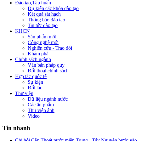
Đào tạo,Tập huấn
Dự kiến các khóa đào tạo
Kết quả sát hạch
Thông báo đào tạo
Tin tức đào tạo
KHCN
Sản phẩm mới
Công nghệ mới
Nghiên cứu - Trao đổi
Khám phá
Chính sách ngành
Văn bản pháp quy
Đối thoại chính sách
Hợp tác quốc tế
Sự kiện
Đối tác
Thư viện
Dữ liệu ngành nước
Các ấn phẩm
Thư viện ảnh
Video
Tin nhanh
Chi hội Cấp Thoát nước miền Trung - Tây Nguyên bước vào