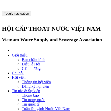
Toggle navigation
HỘI CẤP THOÁT NƯỚC VIỆT NAM
Vietnam Water Supply and Sewerage Association
Giới thiệu
Ban chấp hành
Điều lệ Hội
Giải thưởng
Chi hội
Hội viên
Thông tin hội viên
Đăng ký hội viên
Tin tức & Sự kiện
Thông báo
Tin trong nước
Tin quốc tế
Tuần lễ ngành Nước Việt Nam