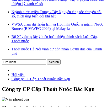
nhiệm kỳ xanh và số
Ngành nước miền Trung - Tây Nguyên tăng tốc chuyển đổi
số, thích ứng biến đổi khí hậu
VWSA tham dự Triển lãm và Hội nghị Quốc tế ngành Nước
Borneo (BIWWEC 2026) tại Malaysia
Bộ Xây dựng lấy ý kiến hoàn thiện chính sách Luật Cấp,
Thoát nước
Thoát nước Hà Nội vinh dự đón nhận Cờ thi đua của Chính
phủ
Hội viên
Công ty CP Cấp Thoát Nước Bắc Kạn
Công ty CP Cấp Thoát Nước Bắc Kạn