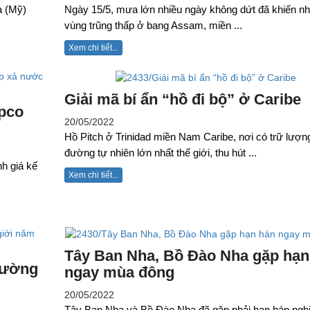
a (Mỹ)
Ngày 15/5, mưa lớn nhiều ngày không dứt đã khiến nh
vùng trũng thấp ở bang Assam, miền ...
Xem chi tiết...
Giải mã bí ẩn “hồ đi bộ” ở Caribe
epco
20/05/2022
Hồ Pitch ở Trinidad miền Nam Caribe, nơi có trữ lượ
đường tự nhiên lớn nhất thế giới, thu hút ...
h giá kế
Xem chi tiết...
Tây Ban Nha, Bồ Đào Nha gặp hạn
rường
ngay mùa đông
20/05/2022
Tây Ban Nha và Bồ Đào Nha đã gặp phải hạn hán ngh