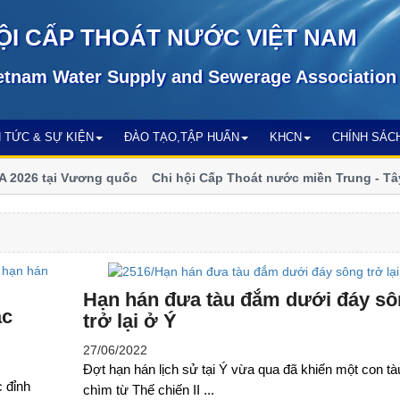
ỘI CẤP THOÁT NƯỚC VIỆT NAM
etnam Water Supply and Sewerage Association
N TỨC & SỰ KIỆN
ĐÀO TẠO,TẬP HUẤN
KHCN
CHÍNH SÁC
026 tại Vương quốc
Chi hội Cấp Thoát nước miền Trung - Tây N
số
Hạn hán đưa tàu đắm dưới đáy sô
ạc
trở lại ở Ý
27/06/2022
Đợt hạn hán lịch sử tại Ý vừa qua đã khiến một con tà
 đỉnh
chìm từ Thế chiến II ...