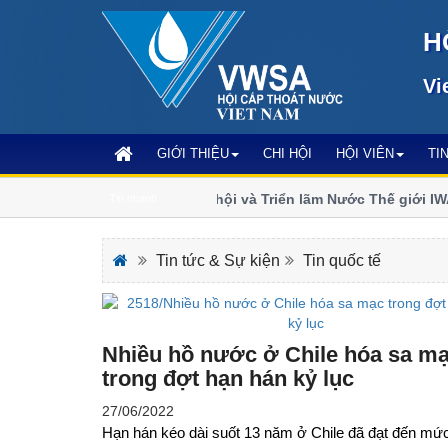
H
Vi
GIỚI THIỆU
CHI HỘI
HỘI VIÊN
TI
Đăng ký tham dự Đại hội và Triển lãm Nước Thế giới IWA 2
Tin nhanh
Anh
Tin tức & Sự kiện
Tin quốc tế
Nhiều hồ nước ở Chile hóa sa m
trong đợt hạn hán kỷ lục
27/06/2022
Hạn hán kéo dài suốt 13 năm ở Chile đã đạt đến mức