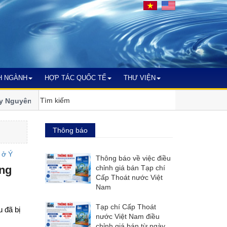
H NGÀNH
HỢP TÁC QUỐC TẾ
THƯ VIỆN
guyên bước vào nhiệm kỳ xanh và
Ngành nước miền Trung - Tây 
đổi khí hậu
Thông báo
Thông báo về việc điều
chỉnh giá bán Tạp chí
ng
Cấp Thoát nước Việt
Nam
Tạp chí Cấp Thoát
u đã bị
nước Việt Nam điều
chỉnh giá bán từ ngày