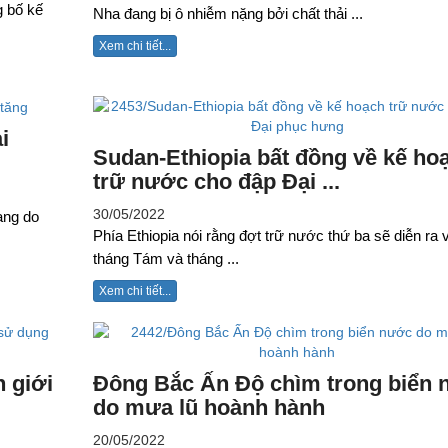
g bố kế
Nha đang bị ô nhiễm nặng bởi chất thải ...
Xem chi tiết...
i
Sudan-Ethiopia bất đồng về kế ho
trữ nước cho đập Đại ...
30/05/2022
ạng do
Phía Ethiopia nói rằng đợt trữ nước thứ ba sẽ diễn ra 
tháng Tám và tháng ...
Xem chi tiết...
h giới
Đông Bắc Ấn Độ chìm trong biển
do mưa lũ hoành hành
20/05/2022