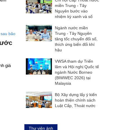
miền Trung - Tây
Nguyên bước vào
nhiệm kỳ xanh và số
Ngành nước miền
Trung - Tây Nguyên
tăng tốc chuyển đổi số,
nước
thích ứng biến đổi khí
hậu
VWSA tham dự Triển
nh giá
lãm và Hội nghị Quốc tế
ngành Nước Borneo
(BIWWEC 2026) tại
Malaysia
Bộ Xây dựng lấy ý kiến
hoàn thiện chính sách
Luật Cấp, Thoát nước
Thư viện ảnh