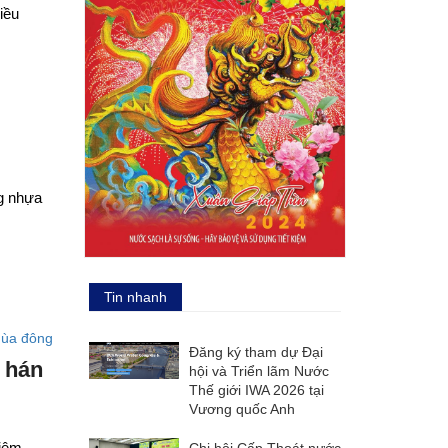
iều
ng nhựa
Tin nhanh
Đăng ký tham dự Đại
 hán
hội và Triển lãm Nước
Thế giới IWA 2026 tại
Vương quốc Anh
iêm
Chi hội Cấp Thoát nước