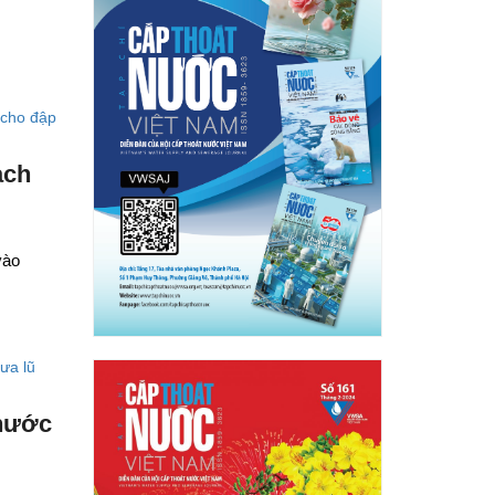
ạch
vào
 nước