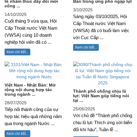
tế nhằm thúc đẩy đổi mới
Bản trong ứng phó ngập lụt
công ...
3/10/2025
14/10/2025
Sáng ngày 03/10/2025, Hội
Cuối tháng 9 vừa qua, Hội
Cấp Thoát nước Việt Nam
Cấp Thoát nước Việt Nam
(VWSA) đã có buổi làm việc
(VWSA) cùng 10 doanh
với Cục Cấp ...
nghiệp hội viên đã có ...
Xem chi tiết...
Xem chi tiết...
Việt Nam - Nhật Bản: Mở
rộng nội dung hợp tác
Thành phố chống chịu lũ
trong ngành ...
lụt: Việt Nam góp tiếng nói
tại ...
28/07/2025
25/06/2025
Tiếp nối thành công của sự
Với chủ đề “Thành phố chống
hợp tác hiệu quả những năm
chịu lũ lụt: Thích ứng với biến
qua trong ngành Nước ...
đổi khí hậu”, Tuần lễ ...
Xem chi tiết...