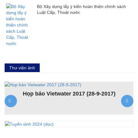
Bộ Xây dựng lấy ý kiến hoàn thiện chính sách
Luật Cấp, Thoát nước
Thư viện ảnh
Họp báo Vietwater 2017 (28-9-2017)
K
ệt