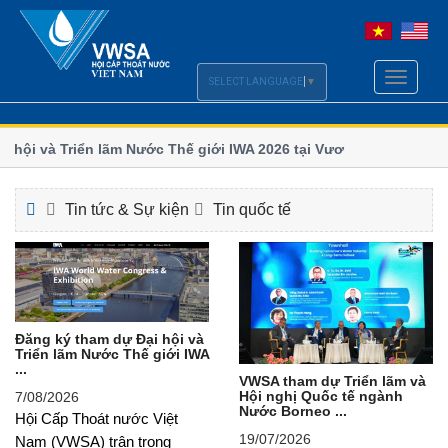
Toggle
SELECT LANGUAGE
▼
navigati
hội và Triển lãm Nước Thế giới IWA 2026 tại Vương quốc
Chi h
số
lãm và Hội nghị Quốc tế ngành Nước Borneo (BIWWEC
Bộ Xây
Tin tức & Sự kiện
Tin quốc tế
Đăng ký tham dự Đại hội và
Triển lãm Nước Thế giới IWA
...
VWSA tham dự Triển lãm và
Hội nghị Quốc tế ngành
7/08/2026
Nước Borneo ...
Hội Cấp Thoát nước Việt
19/07/2026
Nam (VWSA) trân trọng