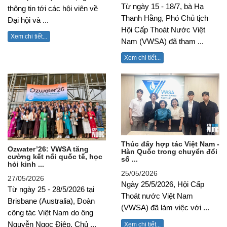
Từ ngày 15 - 18/7, bà Hạ
thông tin tới các hội viên về
Thanh Hằng, Phó Chủ tịch
Đại hội và ...
Hội Cấp Thoát Nước Việt
Xem chi tiết...
Nam (VWSA) đã tham ...
Xem chi tiết...
Thúc đẩy hợp tác Việt Nam -
Ozwater’26: VWSA tăng
Hàn Quốc trong chuyển đổi
cường kết nối quốc tế, học
số ...
hỏi kinh ...
25/05/2026
27/05/2026
Ngày 25/5/2026, Hội Cấp
Từ ngày 25 - 28/5/2026 tại
Thoát nước Việt Nam
Brisbane (Australia), Đoàn
(VWSA) đã làm việc với ...
công tác Việt Nam do ông
Nguyễn Ngọc Điệp, Chủ ...
Xem chi tiết...