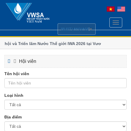
Toggle
navigati
SELECT LANGUAGE
▼
hội và Triển lãm Nước Thế giới IWA 2026 tại Vương quốc
Chi h
số
lãm và Hội nghị Quốc tế ngành Nước Borneo (BIWWEC
Bộ Xây
Hội viên
Tên hội viên
Loại hình
Địa điểm