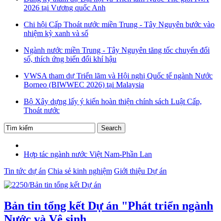
2026 tại Vương quốc Anh
Chi hội Cấp Thoát nước miền Trung - Tây Nguyên bước vào
nhiệm kỳ xanh và số
Ngành nước miền Trung - Tây Nguyên tăng tốc chuyển đổi
số, thích ứng biến đổi khí hậu
VWSA tham dự Triển lãm và Hội nghị Quốc tế ngành Nước
Borneo (BIWWEC 2026) tại Malaysia
Bộ Xây dựng lấy ý kiến hoàn thiện chính sách Luật Cấp,
Thoát nước
Hợp tác ngành nước Việt Nam-Phần Lan
Tin tức dự án
Chia sẻ kinh nghiệm
Giới thiệu Dự án
Bản tin tổng kết Dự án "Phát triển ngành
Nước và Vệ sinh ...