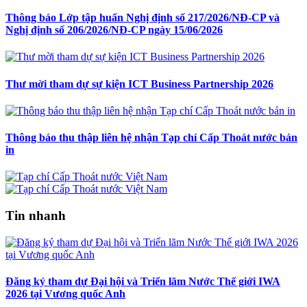
Thông báo Lớp tập huấn Nghị định số 217/2026/NĐ-CP và
Nghị định số 206/2026/NĐ-CP ngày 15/06/2026
Thư mời tham dự sự kiện ICT Business Partnership 2026
Thông báo thu thập liên hệ nhận Tạp chí Cấp Thoát nước bản
in
Tin nhanh
Đăng ký tham dự Đại hội và Triển lãm Nước Thế giới IWA
2026 tại Vương quốc Anh