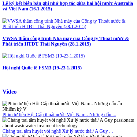
Lễ ký kết biên bản ghi nhớ hợp tác giữa hai hội nước Australia
và Việt Nam (16.1.2015)
VWSA thăm công trình Nhà máy của Công ty Thoát nước &
Phát triển HTĐT Thái Nguyên (28.1.2015)
Hội nghị Quốc tế FSM3 (19-23.1.2015)
Video
Phim tư liệu Hội Cấp thoát nước Việt Nam - Những dấu ...
Chàng trai tâm huyết với nghề Xử lý nước thải/ A Guy ...