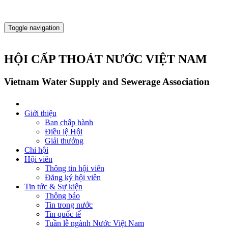
Toggle navigation
HỘI CẤP THOÁT NƯỚC VIỆT NAM
Vietnam Water Supply and Sewerage Association
Giới thiệu
Ban chấp hành
Điều lệ Hội
Giải thưởng
Chi hội
Hội viên
Thông tin hội viên
Đăng ký hội viên
Tin tức & Sự kiện
Thông báo
Tin trong nước
Tin quốc tế
Tuần lễ ngành Nước Việt Nam