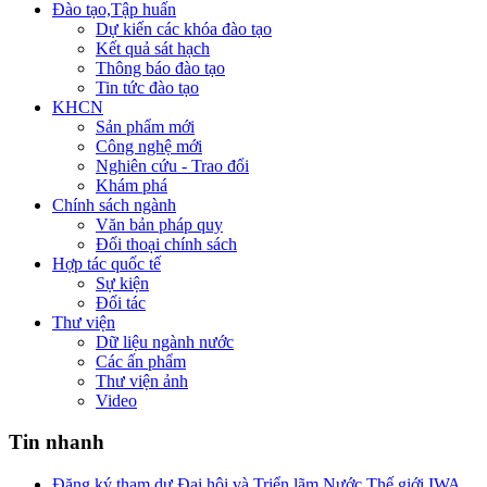
Đào tạo,Tập huấn
Dự kiến các khóa đào tạo
Kết quả sát hạch
Thông báo đào tạo
Tin tức đào tạo
KHCN
Sản phẩm mới
Công nghệ mới
Nghiên cứu - Trao đổi
Khám phá
Chính sách ngành
Văn bản pháp quy
Đối thoại chính sách
Hợp tác quốc tế
Sự kiện
Đối tác
Thư viện
Dữ liệu ngành nước
Các ấn phẩm
Thư viện ảnh
Video
Tin nhanh
Đăng ký tham dự Đại hội và Triển lãm Nước Thế giới IWA