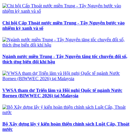
Chi hội Cấp Thoát nước miền Trung - Tây Nguyên bước vào
nhiệm kỳ xanh và số
Ngành nước miền Trung - Tây Nguyên tăng tốc chuyển đổi số,
thích ứng biến đổi khí hậu
VWSA tham dự Triển lãm và Hội nghị Quốc tế ngành Nước
Borneo (BIWWEC 2026) tại Malaysia
Bộ Xây dựng lấy ý kiến hoàn thiện chính sách Luật Cấp, Thoát
nước