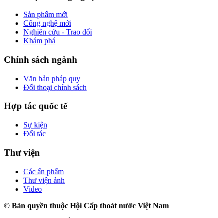
Sản phẩm mới
Công nghệ mới
Nghiên cứu - Trao đổi
Khám phá
Chính sách ngành
Văn bản pháp quy
Đối thoại chính sách
Hợp tác quốc tế
Sự kiện
Đối tác
Thư viện
Các ấn phẩm
Thư viện ảnh
Video
© Bản quyền thuộc Hội Cấp thoát nước Việt Nam