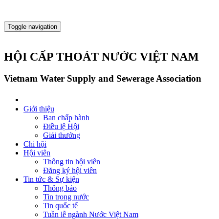
Toggle navigation
HỘI CẤP THOÁT NƯỚC VIỆT NAM
Vietnam Water Supply and Sewerage Association
Giới thiệu
Ban chấp hành
Điều lệ Hội
Giải thưởng
Chi hội
Hội viên
Thông tin hội viên
Đăng ký hội viên
Tin tức & Sự kiện
Thông báo
Tin trong nước
Tin quốc tế
Tuần lễ ngành Nước Việt Nam