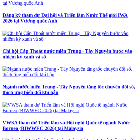
Đăng ký tham dự Đại hội và Triển lãm Nước Thế giới IWA
2026 tại Vương quốc Anh
Chi hội Cấp Thoát nước miền Trung - Tây Nguyên bước vào
nhiệm kỳ xanh và số
Ngành nước miền Trung - Tây Nguyên tăng tốc chuyển đổi số,
thích ứng biến đổi khí hậu
VWSA tham dự Triển lãm và Hội nghị Quốc tế ngành Nước
Borneo (BIWWEC 2026) tại Malaysia