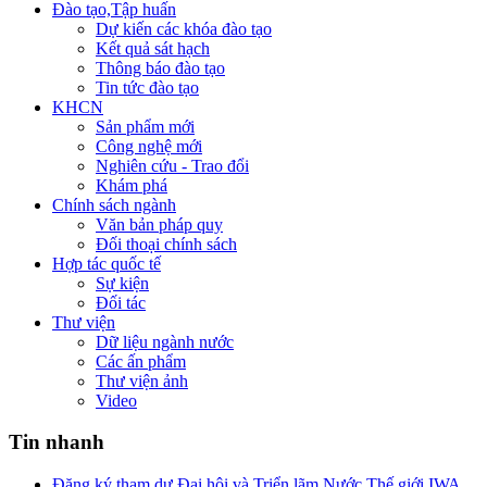
Đào tạo,Tập huấn
Dự kiến các khóa đào tạo
Kết quả sát hạch
Thông báo đào tạo
Tin tức đào tạo
KHCN
Sản phẩm mới
Công nghệ mới
Nghiên cứu - Trao đổi
Khám phá
Chính sách ngành
Văn bản pháp quy
Đối thoại chính sách
Hợp tác quốc tế
Sự kiện
Đối tác
Thư viện
Dữ liệu ngành nước
Các ấn phẩm
Thư viện ảnh
Video
Tin nhanh
Đăng ký tham dự Đại hội và Triển lãm Nước Thế giới IWA