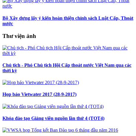
Bộ Xây dựng lấy ý kiến hoàn thiện chính sách Luật Cấp, Thoát
nước
Thư viện ảnh
Chủ tịch - Phó Chủ tịch Hội Cấp thoát nước Việt Nam qua các
thời kỳ
Họp báo Vietwater 2017 (28-9-2017)
Khóa đào tạo Giảng viên nguồn lần thứ 4 (TOT4)