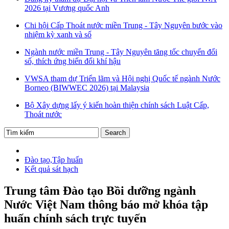
2026 tại Vương quốc Anh
Chi hội Cấp Thoát nước miền Trung - Tây Nguyên bước vào
nhiệm kỳ xanh và số
Ngành nước miền Trung - Tây Nguyên tăng tốc chuyển đổi
số, thích ứng biến đổi khí hậu
VWSA tham dự Triển lãm và Hội nghị Quốc tế ngành Nước
Borneo (BIWWEC 2026) tại Malaysia
Bộ Xây dựng lấy ý kiến hoàn thiện chính sách Luật Cấp,
Thoát nước
Đào tạo,Tập huấn
Kết quả sát hạch
Trung tâm Đào tạo Bồi dưỡng ngành
Nước Việt Nam thông báo mở khóa tập
huấn chính sách trực tuyến