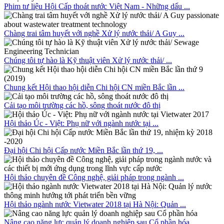
Phim tư liệu Hội Cấp thoát nước Việt Nam - Những dấu ...
Chàng trai tâm huyết với nghề Xử lý nước thải/ A Guy ...
Chúng tôi tự hào là Kỹ thuật viên Xử lý nước thải/ ...
Chung kết Hội thao hội diễn Chi hội CN miền Bắc lần ...
Cải tạo môi trường các hồ, sông thoát nước đô thị
Hội thảo Úc - Việt: Phụ nữ với ngành nước tại ...
Đại hội Chi hội Cấp nước Miền Bắc lần thứ 19, ...
Hội thảo chuyên đề Công nghệ, giải pháp trong ngành ...
Hội thảo ngành nước Vietwater 2018 tại Hà Nội: Quản ...
Nâng cao năng lực quản lý doanh nghiệp sau Cổ phần hóa