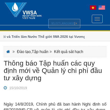
Toggle
SELECT LANGUAGE
▼
navigati
i và Triển lãm Nước Thế giới IWA 2026 tại Vương quốc
Chi hội
số
ãm và Hội nghị Quốc tế ngành Nước Borneo (BIWWEC
Bộ Xây d
Đào tạo,Tập huấn
Kết quả sát hạch
Thông báo Tập huấn các quy
định mới về Quản lý chi phí đầu
tư xây dựng
15/10/2019
Ngày 14/8/2019, Chính phủ đã ban hành Nghị định số
68/2019/NĐ-CP về quản lý chi phí đầu tư xây dựng,