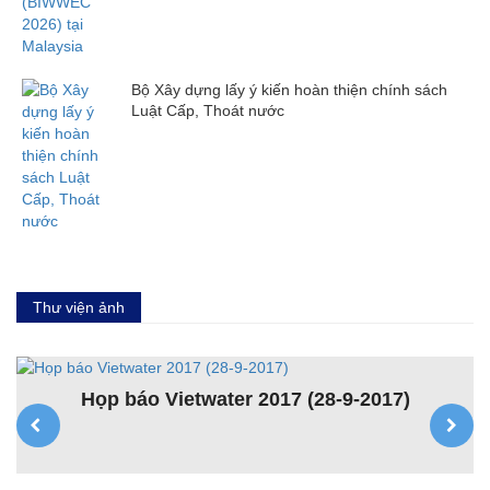
Bộ Xây dựng lấy ý kiến hoàn thiện chính sách
Luật Cấp, Thoát nước
Thư viện ảnh
Họp báo Vietwater 2017 (28-9-2017)
K
ệt