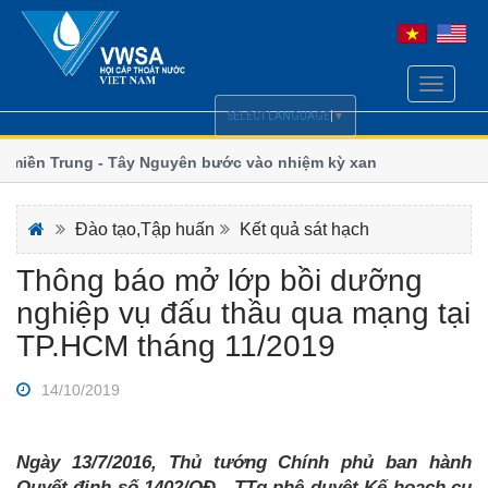
Toggle
navigati
SELECT LANGUAGE
▼
miền Trung - Tây Nguyên bước vào nhiệm kỳ xanh và
Ngành nước
đổi khí hậ
oàn thiện chính sách Luật Cấp, Thoát nước
Thoát nước
Đào tạo,Tập huấn
Kết quả sát hạch
Thông báo mở lớp bồi dưỡng
nghiệp vụ đấu thầu qua mạng tại
TP.HCM tháng 11/2019
14/10/2019
Ngày 13/7/2016, Thủ tướng Chính phủ ban hành
Quyết định số 1402/QĐ - TTg phê duyệt Kế hoạch cụ