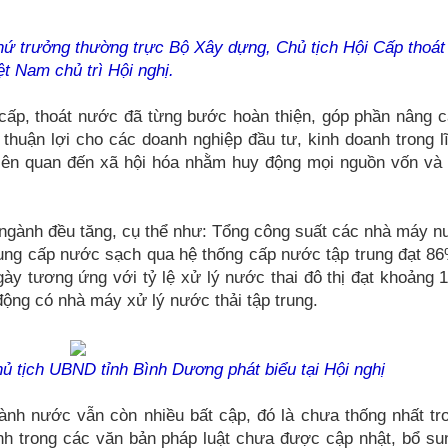
hứ trưởng thường trực Bộ Xây dựng, Chủ tịch Hội Cấp thoá
ệt Nam chủ trì Hội nghị.
cấp, thoát nước đã từng bước hoàn thiện, góp phần nâng c
thuận lợi cho các doanh nghiệp đầu tư, kinh doanh trong l
 liên quan đến xã hội hóa nhằm huy động mọi nguồn vốn và
 ngành đều tăng, cụ thể như: Tổng công suất các nhà máy n
cung cấp nước sạch qua hệ thống cấp nước tập trung đạt 86
ày tương ứng với tỷ lệ xử lý nước thai đô thị đạt khoảng 
động có nhà máy xử lý nước thải tập trung.
 tịch UBND tỉnh Bình Dương phát biểu tại Hội nghị
ành nước vẫn còn nhiều bất cập, đó là chưa thống nhất tr
nh trong các văn bản pháp luật chưa được cập nhật, bổ su