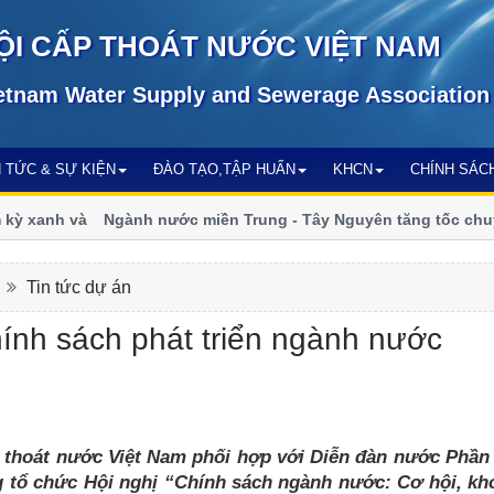
ỘI CẤP THOÁT NƯỚC VIỆT NAM
etnam Water Supply and Sewerage Association
N TỨC & SỰ KIỆN
ĐÀO TẠO,TẬP HUẤN
KHCN
CHÍNH SÁC
xanh và
Ngành nước miền Trung - Tây Nguyên tăng tốc chuyển đ
đổi khí hậu
n
Tin tức dự án
hính sách phát triển ngành nước
p thoát nước Việt Nam phối hợp với Diễn đàn nước Phần
tổ chức Hội nghị “Chính sách ngành nước: Cơ hội, kh