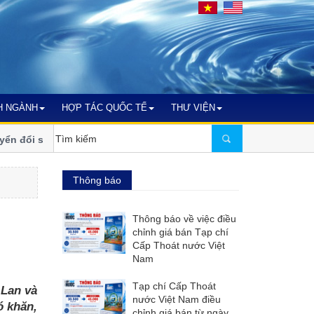
H NGÀNH
HỢP TÁC QUỐC TẾ
THƯ VIỆN
ổi số, thích ứng biến
VWSA tham dự Triển lãm và Hội nghị Q
2026) tại Malaysia
Thông báo
Thông báo về việc điều
chỉnh giá bán Tạp chí
Cấp Thoát nước Việt
Nam
Tạp chí Cấp Thoát
 Lan và
nước Việt Nam điều
ó khăn,
chỉnh giá bán từ ngày