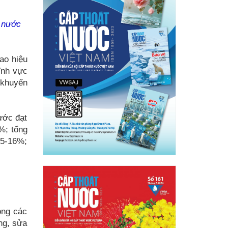
t nước
ao hiệu
ĩnh vực
 khuyến
ước đạt
%; tổng
15-16%;
ong các
ng, sửa