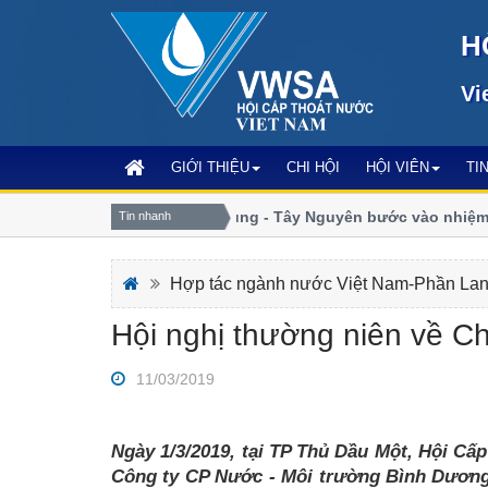
H
Vi
GIỚI THIỆU
CHI HỘI
HỘI VIÊN
TI
hội Cấp Thoát nước miền Trung - Tây Nguyên bước vào nhiệm kỳ 
Tin nhanh
Hợp tác ngành nước Việt Nam-Phần La
Hội nghị thường niên về C
11/03/2019
Ngày 1/3/2019, tại TP Thủ Dầu Một, Hội Cấ
Công ty CP Nước - Môi trường Bình Dương 