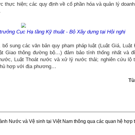
ợc thực hiện; các quy định về cổ phần hóa và quản lý doanh
…
rưởng Cục Hạ tầng Kỹ thuật - Bộ Xây dựng tại Hội nghị
, bổ sung các văn bản quy phạm pháp luật (Luật Giá, Luật 
ật Giao thông đường bộ…) đảm bảo tính thống nhất và đ
ước, Luật Thoát nước và xử lý nước thải; nghiên cứu lộ t
phù hợp với địa phương…
Tù
ngành Nước và Vệ sinh tại Việt Nam thông qua các quan hệ hợp 