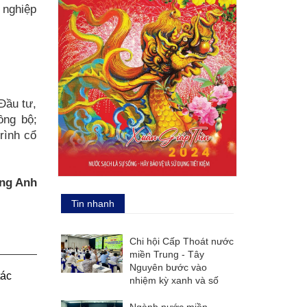
 nghiệp
Đầu tư,
ồng bộ;
rình cổ
ng Anh
Tin nhanh
Chi hội Cấp Thoát nước
miền Trung - Tây
Nguyên bước vào
tác
nhiệm kỳ xanh và số
Ngành nước miền