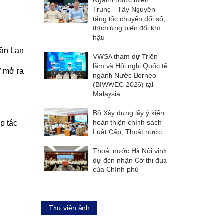
Trung - Tây Nguyên
tăng tốc chuyển đổi số,
thích ứng biến đổi khí
hậu
hần Lan
VWSA tham dự Triển
lãm và Hội nghị Quốc tế
” mở ra
ngành Nước Borneo
(BIWWEC 2026) tại
Malaysia
Bộ Xây dựng lấy ý kiến
hoàn thiện chính sách
p tác
Luật Cấp, Thoát nước
Thoát nước Hà Nội vinh
dự đón nhận Cờ thi đua
của Chính phủ
Thư viện ảnh