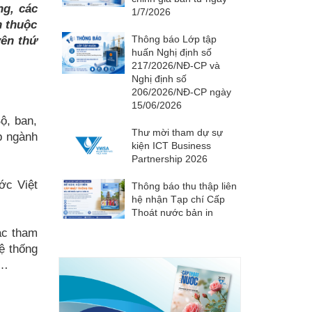
ng, các
1/7/2026
h thuộc
Thông báo Lớp tập
yên thứ
huấn Nghị định số
217/2026/NĐ-CP và
Nghị định số
206/2026/NĐ-CP ngày
15/06/2026
ộ, ban,
Thư mời tham dự sự
p ngành
kiện ICT Business
Partnership 2026
ớc Việt
Thông báo thu thập liên
hệ nhận Tạp chí Cấp
Thoát nước bản in
ác tham
ệ thống
c…