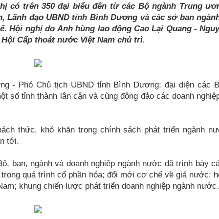
hị có trên 350 đại biểu đến từ các Bộ ngành Trung ươ
ên, Lãnh đạo UBND tỉnh Bình Dương và các sở ban ngàn
tế
.
Hội nghị do
Anh hùng lao động Cao Lại Quang - Ngu
Hội Cấp thoát nước Việt Nam chủ trì.
g - Phó Chủ tịch UBND tỉnh Bình Dương; đại diện các B
ột số tỉnh thành lân cận và cùng đông đảo các doanh nghiệ
thách thức, khó khăn trong chính sách phát triển ngành nư
n tới.
Bộ, ban, ngành và doanh nghiệp ngành nước đã trình bày c
 trong quá trình cổ phần hóa; đổi mới cơ chế về giá nước; h
 Nam; khung chiến lược phát triển doanh nghiệp ngành nướ