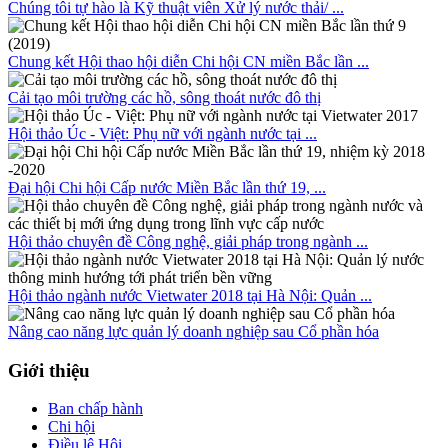
Chúng tôi tự hào là Kỹ thuật viên Xử lý nước thải/ ...
Chung kết Hội thao hội diễn Chi hội CN miền Bắc lần ...
Cải tạo môi trường các hồ, sông thoát nước đô thị
Hội thảo Úc - Việt: Phụ nữ với ngành nước tại ...
Đại hội Chi hội Cấp nước Miền Bắc lần thứ 19, ...
Hội thảo chuyên đề Công nghệ, giải pháp trong ngành ...
Hội thảo ngành nước Vietwater 2018 tại Hà Nội: Quản ...
Nâng cao năng lực quản lý doanh nghiệp sau Cổ phần hóa
Giới thiệu
Ban chấp hành
Chi hội
Điều lệ Hội