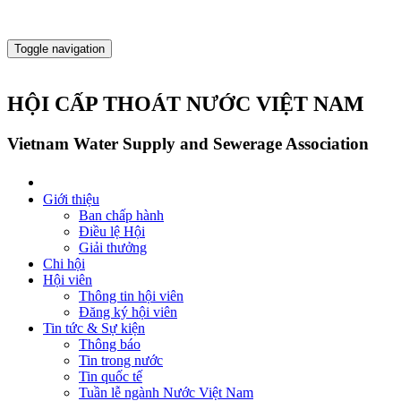
Toggle navigation
HỘI CẤP THOÁT NƯỚC VIỆT NAM
Vietnam Water Supply and Sewerage Association
Giới thiệu
Ban chấp hành
Điều lệ Hội
Giải thưởng
Chi hội
Hội viên
Thông tin hội viên
Đăng ký hội viên
Tin tức & Sự kiện
Thông báo
Tin trong nước
Tin quốc tế
Tuần lễ ngành Nước Việt Nam