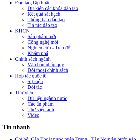
Đào tạo,Tập huấn
Dự kiến các khóa đào tạo
Kết quả sát hạch
Thông báo đào tạo
Tin tức đào tạo
KHCN
Sản phẩm mới
Công nghệ mới
Nghiên cứu - Trao đổi
Khám phá
Chính sách ngành
Văn bản pháp quy
Đối thoại chính sách
Hợp tác quốc tế
Sự kiện
Đối tác
Thư viện
Dữ liệu ngành nước
Các ấn phẩm
Thư viện ảnh
Video
Tin nhanh
Chi hội Cấp Thoát nước miền Trung - Tây Nguyên bước vào