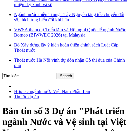
nhiệm kỳ xanh và số
Ngành nước miền Trung - Tây Nguyên tăng tốc chuyển đổi
số, thích ứng biến đổi khí hậu
VWSA tham dự Triển lãm và Hội nghị Quốc tế ngành Nước
Borneo (BIWWEC 2026) tại Malaysia
Bộ Xây dựng lấy ý kiến hoàn thiện chính sách Luật Cấp,
Thoát nước
Thoát nước Hà Nội vinh dự đón nhận Cờ thi đua của Chính
phủ
Hợp tác ngành nước Việt Nam-Phần Lan
Tin tức dự án
Bản tin số 3 Dự án "Phát triển
ngành Nước và Vệ sinh tại Việt