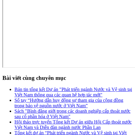
Bài viết cùng chuyên mục
Bản tin tổng kết Dự án "Phát triển ngành Nước và Vệ sinh tại
Việt Nam thông qua các quan hệ hợp tác mới"
Sổ tay “Hướng dẫn huy động sự tham gia của cộng đồng
trong bảo vệ nguồn nước ở Việt Nam”
Sách "Bình đẳng giới trong các doanh nghiệp cấp thoát nước
sau cổ phần hóa ở Việt Nam"
Hội thảo trực tuyến Tổng kết Dự án giữa Hội Cấp thoát nước
Việt Nam và Diễn đàn ngành nước Phần Lan
Tổng kết dự án “Phát triển ngành Nước và Vệ sinh tại Việt