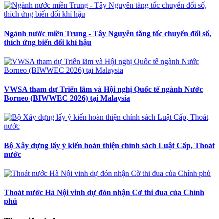
Ngành nước miền Trung - Tây Nguyên tăng tốc chuyển đổi số,
thích ứng biến đổi khí hậu
VWSA tham dự Triển lãm và Hội nghị Quốc tế ngành Nước
Borneo (BIWWEC 2026) tại Malaysia
Bộ Xây dựng lấy ý kiến hoàn thiện chính sách Luật Cấp, Thoát
nước
Thoát nước Hà Nội vinh dự đón nhận Cờ thi đua của Chính
phủ