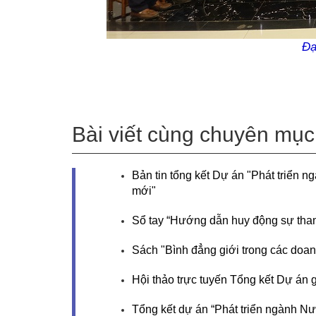
Đạ
VWSA thăm công trình Nhà
Bài viết cùng chuyên mục
máy của Công ty Thoát nước
& Phát triển HTĐT Thái
Nguyên (28.1.2015)
Bản tin tổng kết Dự án "Phát triển 
mới"
Sổ tay “Hướng dẫn huy động sự tha
Sách "Bình đẳng giới trong các doa
Hội thảo trực tuyến Tổng kết Dự án
Tổng kết dự án “Phát triển ngành Nư