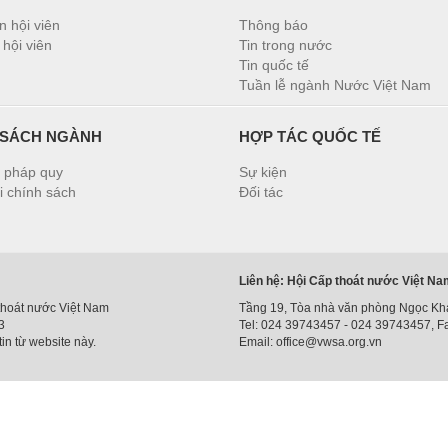
n hội viên
Thông báo
hội viên
Tin trong nước
Tin quốc tế
Tuần lễ ngành Nước Việt Nam
 SÁCH NGÀNH
HỢP TÁC QUỐC TẾ
 pháp quy
Sự kiện
i chính sách
Đối tác
Liên hệ: Hội Cấp thoát nước Việt N
thoát nước Việt Nam
Tầng 19, Tòa nhà văn phòng Ngọc Kh
3
Tel: 024 39743457 - 024 39743457, F
in từ website này.
Email: office@vwsa.org.vn