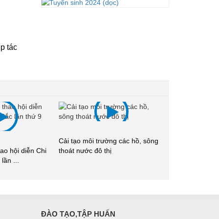
p tác
ờng các hồ, sông
Hội thảo Úc - Việt: Phụ nữ với
ị
ngành nước tại ...
Đại hội Chi hộ
Bắc lần thứ 19, 
ĐÀO TẠO,TẬP HUẤN