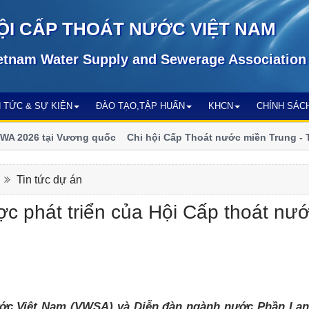
ỘI CẤP THOÁT NƯỚC VIỆT NAM
etnam Water Supply and Sewerage Association
N TỨC & SỰ KIỆN
ĐÀO TẠO,TẬP HUẤN
KHCN
CHÍNH SÁC
 2026 tại Vương quốc
Chi hội Cấp Thoát nước miền Trung - Tây
số
n
Tin tức dự án
ợc phát triển của Hội Cấp thoát nư
nước Việt Nam (VWSA) và Diễn đàn ngành nước Phần La