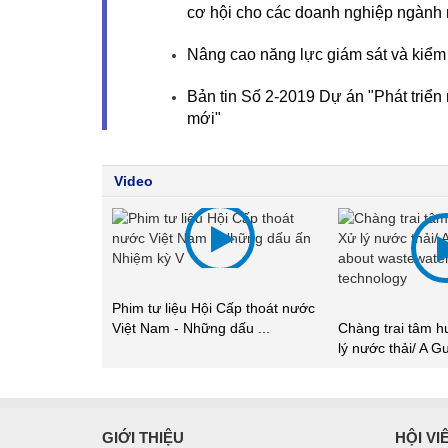
cơ hội cho các doanh nghiệp ngành 
Nâng cao năng lực giám sát và kiểm
Bản tin Số 2-2019 Dự án "Phát triển
mới"
Video
Cấp thoát nước
Chúng tôi tự hào 
dấu ...
Chàng trai tâm huyết với nghề Xử
Xử lý nước thải/ .
lý nước thải/ A Guy ...
GIỚI THIỆU
HỘI VI