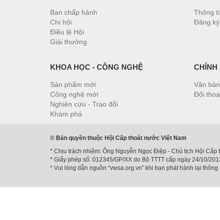
Ban chấp hành
Thông ti
Chi hội
Đăng ký 
Điều lệ Hội
Giải thưởng
KHOA HỌC - CÔNG NGHỆ
CHÍNH
Sản phẩm mới
Văn bản
Công nghệ mới
Đối thoạ
Nghiên cứu - Trao đổi
Khám phá
© Bản quyền thuộc Hội Cấp thoát nước Việt Nam
* Chịu trách nhiệm: Ông Nguyễn Ngọc Điệp - Chủ tịch Hội Cấp 
* Giấy phép số: 012345/GP/XX do Bộ TTTT cấp ngày 24/10/201
* Vui lòng dẫn nguồn “vwsa.org.vn” khi bạn phát hành lại thông t