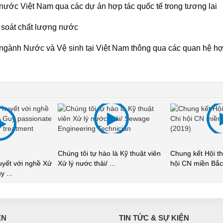
nước Việt Nam qua các dự án hợp tác quốc tế trong tương lai
 soát chất lượng nước
 ngành Nước và Vệ sinh tại Việt Nam thông qua các quan hệ hợ
Cải tạo môi trư
là Kỹ thuật viên
Chung kết Hội thao hội diễn Chi
thoát nước đô th
..
hội CN miền Bắc lần ...
ÊN
TIN TỨC & SỰ KIỆN