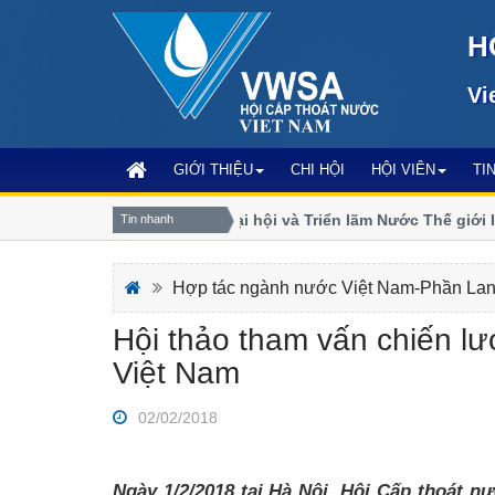
H
Vi
GIỚI THIỆU
CHI HỘI
HỘI VIÊN
TI
Đăng ký tham dự Đại hội và Triển lãm Nước Thế giới IWA
Tin nhanh
Anh
Hợp tác ngành nước Việt Nam-Phần La
Hội thảo tham vấn chiến lư
Việt Nam
02/02/2018
Ngày 1/2/2018 tại Hà Nội, Hội Cấp thoát 