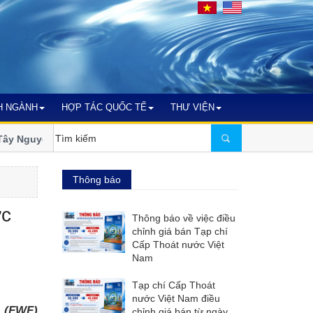
H NGÀNH
HỢP TÁC QUỐC TẾ
THƯ VIỆN
 Nguyên bước vào nhiệm kỳ xanh và
Ngành nước miền Trung - T
đổi khí hậu
Thông báo
ớc
Thông báo về việc điều
chỉnh giá bán Tạp chí
Cấp Thoát nước Việt
Nam
Tạp chí Cấp Thoát
nước Việt Nam điều
n (FWF)
chỉnh giá bán từ ngày