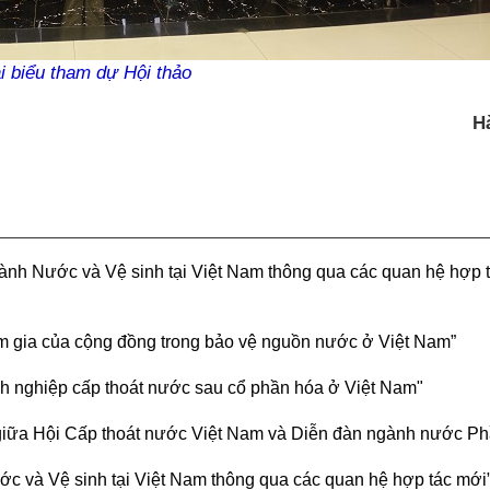
i biểu tham dự Hội thảo
H
Hội nghị Quốc tế FSM3 (19-
23.1.2015)
ngành Nước và Vệ sinh tại Việt Nam thông qua các quan hệ hợp 
m gia của cộng đồng trong bảo vệ nguồn nước ở Việt Nam”
nh nghiệp cấp thoát nước sau cổ phần hóa ở Việt Nam"
Chủ tịch - Phó Chủ 
Cấp thoát nước Việ
 giữa Hội Cấp thoát nước Việt Nam và Diễn đàn ngành nước P
các thời kỳ
ớc và Vệ sinh tại Việt Nam thông qua các quan hệ hợp tác mới