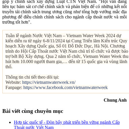
góp ý chính sách xây dựng Luật CTN Việt Nam. "Hội vẫn đang
liên tục bám sát cơ chế chính sách và phản biện để có những kết nối
truyền tải chính sách trung ương cũng như tổng hợp vướng mắc địa
phương để điều chỉnh chính sách cho ngành cấp thoát nước và môi
trường tốt hơn".
Tuần lễ ngành Nước Việt Nam – Vietnam Water Week 2024 dự
kiến diễn ra từ ngày 6-8/11/2024 tại Cung Triển lãm Kiến trúc Quy
hoạch Xây dựng Quốc gia, Số 01 Đỗ Đức Dục, Hà Nội. Chương
trình do Hội Cấp Thoát nước Việt Nam chủ trì tổ chức và được bảo
trợ bởi Bộ Xây dựng. Qua 2 năm tổ chức, Vietnam Water Week thu
hút hơn 10.000 người tham gia,… đến từ 15 quốc gia và vùng lãnh
thổ.
Thông tin chi tiết theo dõi tại:
Website:
https://vietnamwaterweek.vn/
Fanpage:
https://www.facebook.com/vietnamwaterweek
Chung Anh
Bài viết cùng chuyên mục
Hợp tác quốc tế - Đòn bẩy phát triển bền vững ngành Cấp
Thoát nước Việt Nam