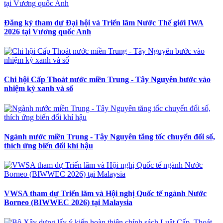
Đăng ký tham dự Đại hội và Triển lãm Nước Thế giới IWA
2026 tại Vương quốc Anh
Chi hội Cấp Thoát nước miền Trung - Tây Nguyên bước vào
nhiệm kỳ xanh và số
Ngành nước miền Trung - Tây Nguyên tăng tốc chuyển đổi số,
thích ứng biến đổi khí hậu
VWSA tham dự Triển lãm và Hội nghị Quốc tế ngành Nước
Borneo (BIWWEC 2026) tại Malaysia