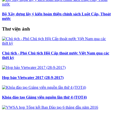
Bộ Xây dựng lấy ý kiến hoàn thiện chính sách Luật Cấp, Thoát
nước
Thư viện ảnh
Chủ tịch - Phó Chủ tịch Hội Cấp thoát nước Việt Nam qua các
thời kỳ
Họp báo Vietwater 2017 (28-9-2017)
Khóa đào tạo Giảng viên nguồn lần thứ 4 (TOT4)