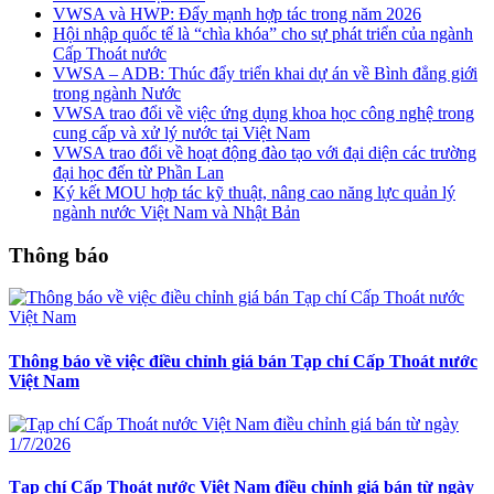
VWSA và HWP: Đẩy mạnh hợp tác trong năm 2026
Hội nhập quốc tế là “chìa khóa” cho sự phát triển của ngành
Cấp Thoát nước
VWSA – ADB: Thúc đẩy triển khai dự án về Bình đẳng giới
trong ngành Nước
VWSA trao đổi về việc ứng dụng khoa học công nghệ trong
cung cấp và xử lý nước tại Việt Nam
VWSA trao đổi về hoạt động đào tạo với đại diện các trường
đại học đến từ Phần Lan
Ký kết MOU hợp tác kỹ thuật, nâng cao năng lực quản lý
ngành nước Việt Nam và Nhật Bản
Thông báo
Thông báo về việc điều chỉnh giá bán Tạp chí Cấp Thoát nước
Việt Nam
Tạp chí Cấp Thoát nước Việt Nam điều chỉnh giá bán từ ngày