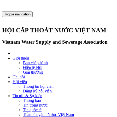
Toggle navigation
HỘI CẤP THOÁT NƯỚC VIỆT NAM
Vietnam Water Supply and Sewerage Association
Giới thiệu
Ban chấp hành
Điều lệ Hội
Giải thưởng
Chi hội
Hội viên
Thông tin hội viên
Đăng ký hội viên
Tin tức & Sự kiện
Thông báo
Tin trong nước
Tin quốc tế
Tuần lễ ngành Nước Việt Nam