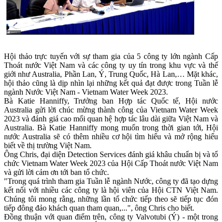
Hội thảo trực tuyến với sự tham gia của 5 công ty lớn ngành Cấp
Thoát nước Việt Nam và các công ty uy tín trong khu vực và thế
giới như Australia, Phần Lan, Ý, Trung Quốc, Hà Lan,… Mặt khác,
hội thảo cũng là dịp nhìn lại những kết quả đạt được trong Tuần lễ
ngành Nước Việt Nam - Vietnam Water Week 2023.
Bà Katie Hanniffy, Trưởng ban Hợp tác Quốc tế, Hội nước
Australia gửi lời chúc mừng thành công của Vietnam Water Week
2023 và đánh giá cao mối quan hệ hợp tác lâu dài giữa Việt Nam và
Australia. Bà Katie Hanniffy mong muốn trong thời gian tới, Hội
nước Australia sẽ có thêm nhiều cơ hội tìm hiểu và mở rộng hiểu
biết về thị trường Việt Nam.
Ông Chris, đại diện Detection Services đánh giá khâu chuẩn bị và tổ
chức Vietnam Water Week 2023 của Hội Cấp Thoát nước Việt Nam
và gửi lời cảm ơn tới ban tổ chức.
"Trong quá trình tham gia Tuần lễ ngành Nước, công ty đã tạo dựng
kết nối với nhiều các công ty là hội viên của Hội CTN Việt Nam.
Chúng tôi mong rằng, những lần tổ chức tiếp theo sẽ tiếp tục đón
tiếp đông đảo khách quan tham quan,...", ông
Chris cho biết.
Đồng thuận với quan điểm trên, công ty Valvotubi (Ý) - một trong