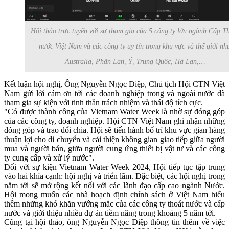
Hội thảo trực tuyến với sự tham gia của 5 công ty lớn ngành Cấp T
nước Việt Nam và các công ty uy tín trong khu vực và thế giới nh
Australia, Phần Lan, Ý, Trung Quốc, Hà Lan,…
Kết luận hội nghị, Ông Nguyễn Ngọc Điệp, Chủ tịch Hội CTN Việt
Nam gửi lời cảm ơn tới các doanh nghiệp trong và ngoài nước đã
tham gia sự kiện với tinh thần trách nhiệm và thái độ tích cực.
"Có được thành công của Vietnam Water Week là nhờ sự đóng góp
của các công ty, doanh nghiệp. Hội CTN Việt Nam ghi nhận những
đóng góp và trao đổi chia. Hội sẽ tiến hành bố trí khu vực gian hàng
thuận lợi cho di chuyển và cải thiện không gian giao tiếp giữa người
mua và người bán, giữa người cung ứng thiết bị vật tư và các công
ty cung cấp và xử lý nước".
Đối với sự kiện Vietnam Water Week 2024, Hội tiếp tục tập trung
vào hai khía cạnh: hội nghị và triển lãm. Đặc biệt, các hội nghị trong
năm tới sẽ mở rộng kết nối với các lãnh đạo cấp cao ngành Nước.
Hội mong muốn các nhà hoạch định chính sách ở Việt Nam hiểu
thêm những khó khăn vướng mắc của các công ty thoát nước và cấp
nước và giới thiệu nhiều dự án tiềm năng trong khoảng 5 năm tới.
Cũng tại hội thảo, ông
Nguyễn Ngọc Điệp thông tin thêm về việc