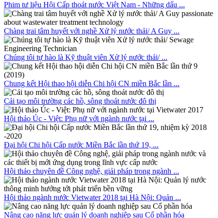
Phim tư liệu Hội Cấp thoát nước Việt Nam - Những dấu ...
Chàng trai tâm huyết với nghề Xử lý nước thải/ A Guy ...
Chúng tôi tự hào là Kỹ thuật viên Xử lý nước thải/ ...
Chung kết Hội thao hội diễn Chi hội CN miền Bắc lần ...
Cải tạo môi trường các hồ, sông thoát nước đô thị
Hội thảo Úc - Việt: Phụ nữ với ngành nước tại ...
Đại hội Chi hội Cấp nước Miền Bắc lần thứ 19, ...
Hội thảo chuyên đề Công nghệ, giải pháp trong ngành ...
Hội thảo ngành nước Vietwater 2018 tại Hà Nội: Quản ...
Nâng cao năng lực quản lý doanh nghiệp sau Cổ phần hóa