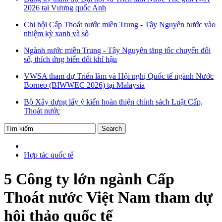
2026 tại Vương quốc Anh
Chi hội Cấp Thoát nước miền Trung - Tây Nguyên bước vào
nhiệm kỳ xanh và số
Ngành nước miền Trung - Tây Nguyên tăng tốc chuyển đổi
số, thích ứng biến đổi khí hậu
VWSA tham dự Triển lãm và Hội nghị Quốc tế ngành Nước
Borneo (BIWWEC 2026) tại Malaysia
Bộ Xây dựng lấy ý kiến hoàn thiện chính sách Luật Cấp,
Thoát nước
Hợp tác quốc tế
5 Công ty lớn ngành Cấp
Thoát nước Việt Nam tham dự
hội thảo quốc tế