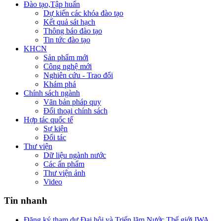
Đào tạo,Tập huấn
Dự kiến các khóa đào tạo
Kết quả sát hạch
Thông báo đào tạo
Tin tức đào tạo
KHCN
Sản phẩm mới
Công nghệ mới
Nghiên cứu - Trao đổi
Khám phá
Chính sách ngành
Văn bản pháp quy
Đối thoại chính sách
Hợp tác quốc tế
Sự kiện
Đối tác
Thư viện
Dữ liệu ngành nước
Các ấn phẩm
Thư viện ảnh
Video
Tin nhanh
Đăng ký tham dự Đại hội và Triển lãm Nước Thế giới IWA