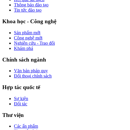
Thông báo đào tạo
Tin tức đào tạo
Khoa học - Công nghệ
Sản phẩm mới
Công nghệ mới
Nghiên cứu - Trao đổi
Khám phá
Chính sách ngành
Văn bản pháp quy
Đối thoại chính sách
Hợp tác quốc tế
Sự kiện
Đối tác
Thư viện
Các ấn phẩm