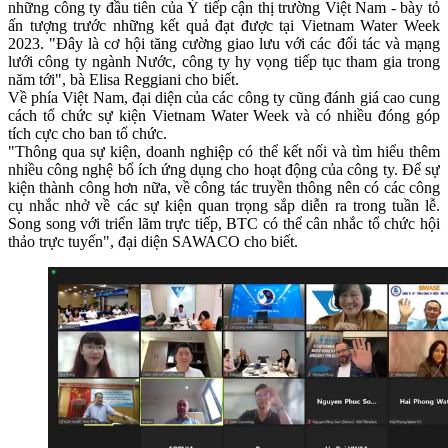
những công ty đầu tiên của Ý tiếp cận thị trường Việt Nam - bày tỏ
ấn tượng trước những kết quả đạt được tại Vietnam Water Week
2023. "Đây là cơ hội tăng cường giao lưu với các đối tác và mạng
lưới công ty ngành Nước, công ty hy vọng tiếp tục tham gia trong
năm tới", bà
Elisa Reggiani cho biết.
Về phía Việt Nam, đại diện của các công ty cũng đánh giá cao cung
cách tổ chức sự kiện Vietnam Water Week và có nhiều đóng góp
tích cực cho ban tổ chức.
"Thông qua sự kiện, doanh nghiệp có thể kết nối và tìm hiểu thêm
nhiều công nghệ bổ ích ứng dụng cho hoạt động của công ty. Để sự
kiện thành công hơn nữa, về công tác truyền thông nên có các công
cụ nhắc nhở về các sự kiện quan trọng sắp diễn ra trong tuần lễ.
Song song với triển lãm trực tiếp, BTC có thể cân nhắc tổ chức hội
thảo trực tuyến", đại diện SAWACO cho biết.