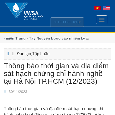
Toggle
SELECT LANGUAGE
▼
navigati
c miền Trung - Tây Nguyên bước vào nhiệm kỳ xanh và
Ngành n
đổi khí 
n hoàn thiện chính sách Luật Cấp, Thoát nước
Thoát n
Đào tạo,Tập huấn
Thông báo thời gian và địa điểm
sát hạch chứng chỉ hành nghề
tại Hà Nội TP.HCM (12/2023)
30/11/2023
Thông báo thời gian và địa điểm sát hạch chứng chỉ
hành nghề hoạt động xây dựng tháng 12/2023 tại Hà