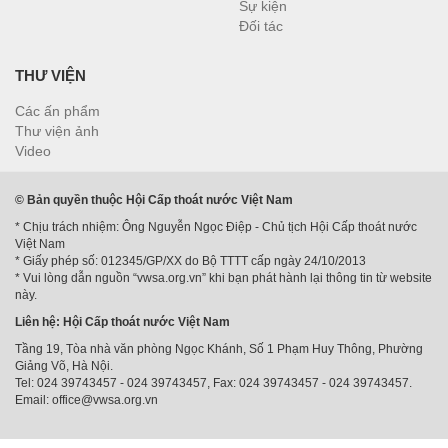
Sự kiện
Đối tác
THƯ VIỆN
Các ấn phẩm
Thư viện ảnh
Video
© Bản quyền thuộc Hội Cấp thoát nước Việt Nam
* Chịu trách nhiệm: Ông Nguyễn Ngọc Điệp - Chủ tịch Hội Cấp thoát nước
Việt Nam
* Giấy phép số: 012345/GP/XX do Bộ TTTT cấp ngày 24/10/2013
* Vui lòng dẫn nguồn “vwsa.org.vn” khi bạn phát hành lại thông tin từ website
này.
Liên hệ: Hội Cấp thoát nước Việt Nam
Tầng 19, Tòa nhà văn phòng Ngọc Khánh, Số 1 Phạm Huy Thông, Phường
Giảng Võ, Hà Nội.
Tel: 024 39743457 - 024 39743457, Fax: 024 39743457 - 024 39743457.
Email: office@vwsa.org.vn