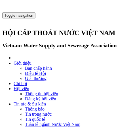
Toggle navigation
HỘI CẤP THOÁT NƯỚC VIỆT NAM
Vietnam Water Supply and Sewerage Association
Giới thiệu
Ban chấp hành
Điều lệ Hội
Giải thưởng
Chi hội
Hội viên
Thông tin hội viên
Đăng ký hội viên
Tin tức & Sự kiện
Thông báo
Tin trong nước
Tin quốc tế
Tuần lễ ngành Nước Việt Nam