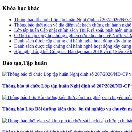
Khóa học khác
Thông báo tổ chức Lớp tập huấn Nghị định số 207/2026/NĐ-
Thông báo thời gian và địa điểm sát hạch chứng chỉ hành ngh
Lớp tập huấn Cập nhật chính sách Thuế, rà soát, phát hiện nhữ
Cơ hội nhận Quỹ học bổng nghiên cứu khoa học về Nước và 
Danh sách được cấp chứng chỉ hành nghề hoạt động xây dựng
Danh sách được cấp chứng chỉ hành nghề hoạt động xây dựng
Hội nghị Tổng kết Công tác Đào tạo năm 2018 và dự kiến kế
Đào tạo,Tập huấn
Thông báo tổ chức Lớp tập huấn Nghị định số 207/2026/NĐ-CP 
Thông báo Lớp Bồi dưỡng kiến thức, ôn thi nghiệp vụ chuyên m