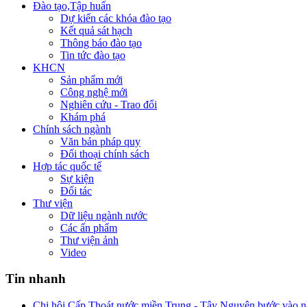
Đào tạo,Tập huấn
Dự kiến các khóa đào tạo
Kết quả sát hạch
Thông báo đào tạo
Tin tức đào tạo
KHCN
Sản phẩm mới
Công nghệ mới
Nghiên cứu - Trao đổi
Khám phá
Chính sách ngành
Văn bản pháp quy
Đối thoại chính sách
Hợp tác quốc tế
Sự kiện
Đối tác
Thư viện
Dữ liệu ngành nước
Các ấn phẩm
Thư viện ảnh
Video
Tin nhanh
Chi hội Cấp Thoát nước miền Trung - Tây Nguyên bước vào n