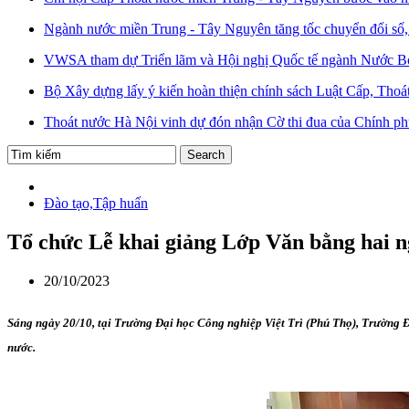
Ngành nước miền Trung - Tây Nguyên tăng tốc chuyển đổi số, 
VWSA tham dự Triển lãm và Hội nghị Quốc tế ngành Nước B
Bộ Xây dựng lấy ý kiến hoàn thiện chính sách Luật Cấp, Thoá
Thoát nước Hà Nội vinh dự đón nhận Cờ thi đua của Chính p
Đào tạo,Tập huấn
Tổ chức Lễ khai giảng Lớp Văn bằng hai 
20/10/2023
Sáng ngày 20/10, tại Trường Đại học Công nghiệp Việt Trì (Phú Thọ), Trường Đ
nước.