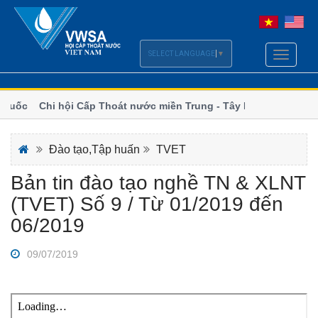
SELECT LANGUAGE
▼
Toggle
navigati
quốc
Chi hội Cấp Thoát nước miền Trung - Tây Nguyên bước và
số
EC
Bộ Xây dựng lấy ý kiến hoàn thiện chính sách Luật Cấp, 
Đào tạo,Tập huấn
TVET
Bản tin đào tạo nghề TN & XLNT
(TVET) Số 9 / Từ 01/2019 đến
06/2019
09/07/2019