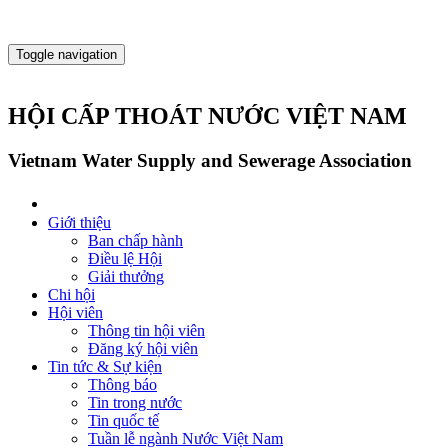
Toggle navigation
HỘI CẤP THOÁT NƯỚC VIỆT NAM
Vietnam Water Supply and Sewerage Association
Giới thiệu
Ban chấp hành
Điều lệ Hội
Giải thưởng
Chi hội
Hội viên
Thông tin hội viên
Đăng ký hội viên
Tin tức & Sự kiện
Thông báo
Tin trong nước
Tin quốc tế
Tuần lễ ngành Nước Việt Nam