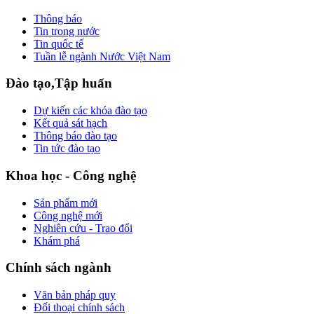
Thông báo
Tin trong nước
Tin quốc tế
Tuần lễ ngành Nước Việt Nam
Đào tạo,Tập huấn
Dự kiến các khóa đào tạo
Kết quả sát hạch
Thông báo đào tạo
Tin tức đào tạo
Khoa học - Công nghệ
Sản phẩm mới
Công nghệ mới
Nghiên cứu - Trao đổi
Khám phá
Chính sách ngành
Văn bản pháp quy
Đối thoại chính sách