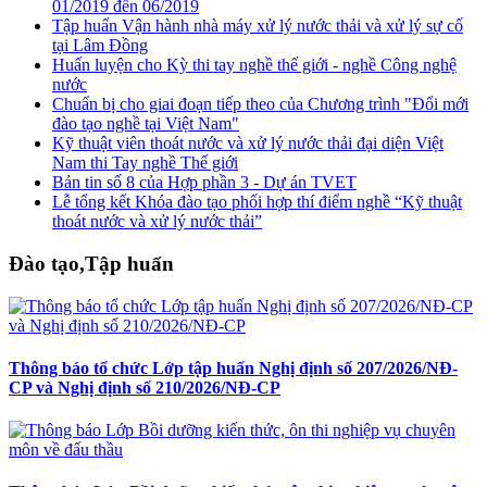
01/2019 đến 06/2019
Tập huấn Vận hành nhà máy xử lý nước thải và xử lý sự cố
tại Lâm Đồng
Huấn luyện cho Kỳ thi tay nghề thế giới - nghề Công nghệ
nước
Chuẩn bị cho giai đoạn tiếp theo của Chương trình "Đổi mới
đào tạo nghề tại Việt Nam"
Kỹ thuật viên thoát nước và xử lý nước thải đại diện Việt
Nam thi Tay nghề Thế giới
Bản tin số 8 của Hợp phần 3 - Dự án TVET
Lễ tổng kết Khóa đào tạo phối hợp thí điểm nghề “Kỹ thuật
thoát nước và xử lý nước thải”
Đào tạo,Tập huấn
Thông báo tổ chức Lớp tập huấn Nghị định số 207/2026/NĐ-
CP và Nghị định số 210/2026/NĐ-CP