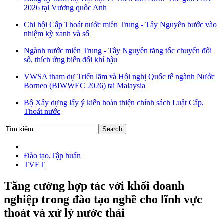
2026 tại Vương quốc Anh
Chi hội Cấp Thoát nước miền Trung - Tây Nguyên bước vào
nhiệm kỳ xanh và số
Ngành nước miền Trung - Tây Nguyên tăng tốc chuyển đổi
số, thích ứng biến đổi khí hậu
VWSA tham dự Triển lãm và Hội nghị Quốc tế ngành Nước
Borneo (BIWWEC 2026) tại Malaysia
Bộ Xây dựng lấy ý kiến hoàn thiện chính sách Luật Cấp,
Thoát nước
Đào tạo,Tập huấn
TVET
Tăng cường hợp tác với khối doanh
nghiệp trong đào tạo nghề cho lĩnh vực
thoát và xử lý nước thải