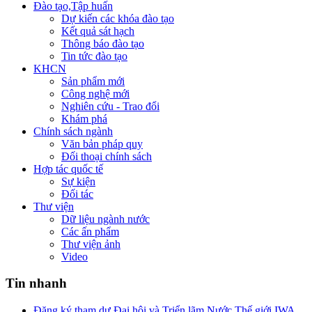
Đào tạo,Tập huấn
Dự kiến các khóa đào tạo
Kết quả sát hạch
Thông báo đào tạo
Tin tức đào tạo
KHCN
Sản phẩm mới
Công nghệ mới
Nghiên cứu - Trao đổi
Khám phá
Chính sách ngành
Văn bản pháp quy
Đối thoại chính sách
Hợp tác quốc tế
Sự kiện
Đối tác
Thư viện
Dữ liệu ngành nước
Các ấn phẩm
Thư viện ảnh
Video
Tin nhanh
Đăng ký tham dự Đại hội và Triển lãm Nước Thế giới IWA