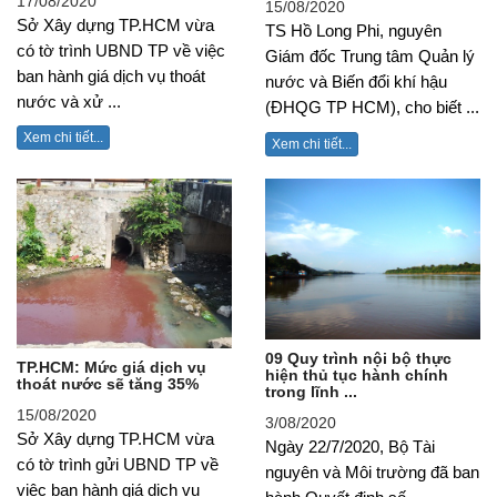
17/08/2020
15/08/2020
Sở Xây dựng TP.HCM vừa
TS Hồ Long Phi, nguyên
có tờ trình UBND TP về việc
Giám đốc Trung tâm Quản lý
ban hành giá dịch vụ thoát
nước và Biến đổi khí hậu
nước và xử ...
(ĐHQG TP HCM), cho biết ...
Xem chi tiết...
Xem chi tiết...
09 Quy trình nội bộ thực
TP.HCM: Mức giá dịch vụ
hiện thủ tục hành chính
thoát nước sẽ tăng 35%
trong lĩnh ...
15/08/2020
3/08/2020
Sở Xây dựng TP.HCM vừa
Ngày 22/7/2020, Bộ Tài
có tờ trình gửi UBND TP về
nguyên và Môi trường đã ban
việc ban hành giá dịch vụ