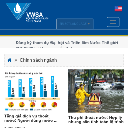
Toggle
SELECT LANGUAGE
▼
navigati
Đăng ký tham dự Đại hội và Triển lãm Nước Thế giới
IWA 2026 tại Vương quốc Anh
Chi hội Cấp Thoát nước miền Trung - Tây Nguyên
Chính sách ngành
bước vào nhiệm kỳ xanh và số
Ngành nước miền Trung - Tây Nguyên tăng tốc chuyển
đổi số, thích ứng biến đổi khí hậu
VWSA tham dự Triển lãm và Hội nghị Quốc tế ngành
Nước Borneo (BIWWEC 2026) tại Malaysia
Bộ Xây dựng lấy ý kiến hoàn thiện chính sách Luật
Cấp, Thoát nước
Tăng giá dịch vụ thoát
Thu phí thoát nước: Hợp lý
nước: Người dùng nước ...
nhưng cần tính toán lộ trình