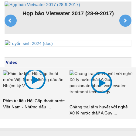
Họp báo Vietwater 2017 (28-9-2017)
K
ệt
Video
liệu Hội Cấp thoát nước
Chúng tôi
 - Những dấu ...
Chàng trai tâm huyết với nghề
Xử lý nước
Xử lý nước thải/ A Guy ...