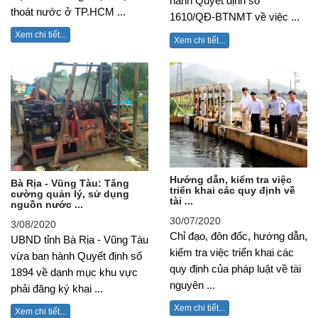
hành Quyết định số
thoát nước ở TP.HCM ...
1610/QĐ-BTNMT về việc ...
Xem chi tiết...
Xem chi tiết...
Hướng dẫn, kiểm tra việc
Bà Rịa - Vũng Tàu: Tăng
triển khai các quy định về
cường quản lý, sử dụng
tài ...
nguồn nước ...
30/07/2020
3/08/2020
Chỉ đạo, đôn đốc, hướng dẫn,
UBND tỉnh Bà Rịa - Vũng Tàu
kiểm tra việc triển khai các
vừa ban hành Quyết định số
quy định của pháp luật về tài
1894 về danh mục khu vực
nguyên ...
phải đăng ký khai ...
Xem chi tiết...
Xem chi tiết...