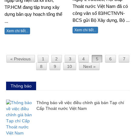
ngập úng hiện đã lỗi thời,
Thoát nước Việt Nam đã có
TP.HCM đang tập trung xây
công văn số 83/HCTNVN-
dựng bản quy hoạch tổng thể
BCS gửi Bộ Xây dựng, Bộ ...
...
Xem chi tiết...
Xem chi tiết...
« Previous
1
2
3
4
5
6
7
8
9
10
Next »
Thông báo
Thông báo về việc điều chỉnh giá bán Tạp chí
Cấp Thoát nước Việt Nam