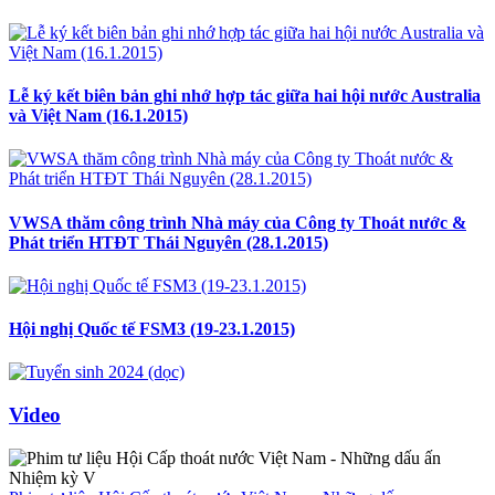
Lễ ký kết biên bản ghi nhớ hợp tác giữa hai hội nước Australia
và Việt Nam (16.1.2015)
VWSA thăm công trình Nhà máy của Công ty Thoát nước &
Phát triển HTĐT Thái Nguyên (28.1.2015)
Hội nghị Quốc tế FSM3 (19-23.1.2015)
Video