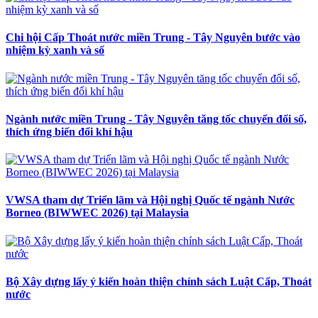
Chi hội Cấp Thoát nước miền Trung - Tây Nguyên bước vào
nhiệm kỳ xanh và số
Ngành nước miền Trung - Tây Nguyên tăng tốc chuyển đổi số,
thích ứng biến đổi khí hậu
VWSA tham dự Triển lãm và Hội nghị Quốc tế ngành Nước
Borneo (BIWWEC 2026) tại Malaysia
Bộ Xây dựng lấy ý kiến hoàn thiện chính sách Luật Cấp, Thoát
nước