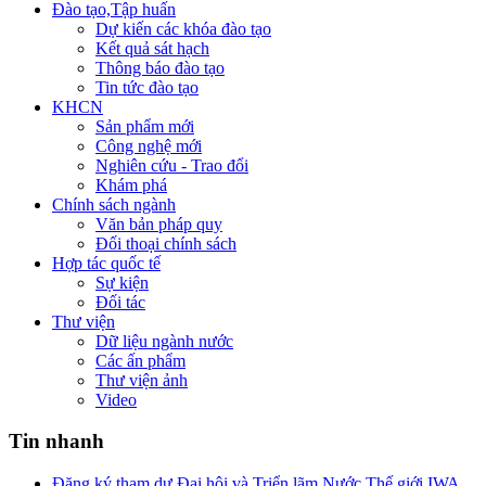
Đào tạo,Tập huấn
Dự kiến các khóa đào tạo
Kết quả sát hạch
Thông báo đào tạo
Tin tức đào tạo
KHCN
Sản phẩm mới
Công nghệ mới
Nghiên cứu - Trao đổi
Khám phá
Chính sách ngành
Văn bản pháp quy
Đối thoại chính sách
Hợp tác quốc tế
Sự kiện
Đối tác
Thư viện
Dữ liệu ngành nước
Các ấn phẩm
Thư viện ảnh
Video
Tin nhanh
Đăng ký tham dự Đại hội và Triển lãm Nước Thế giới IWA