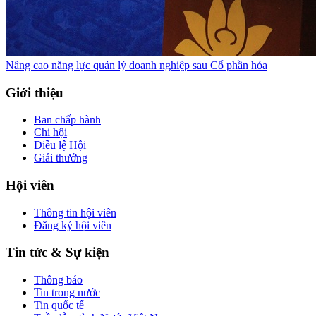
Nâng cao năng lực quản lý doanh nghiệp sau Cổ phần hóa
Giới thiệu
Ban chấp hành
Chi hội
Điều lệ Hội
Giải thưởng
Hội viên
Thông tin hội viên
Đăng ký hội viên
Tin tức & Sự kiện
Thông báo
Tin trong nước
Tin quốc tế