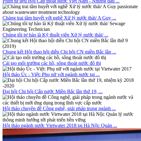
Phim tư liệu Hội Cấp thoát nước Việt Nam - Những dấu ...
Chàng trai tâm huyết với nghề Xử lý nước thải/ A Guy ...
Chúng tôi tự hào là Kỹ thuật viên Xử lý nước thải/ ...
Chung kết Hội thao hội diễn Chi hội CN miền Bắc lần ...
Cải tạo môi trường các hồ, sông thoát nước đô thị
Hội thảo Úc - Việt: Phụ nữ với ngành nước tại ...
Đại hội Chi hội Cấp nước Miền Bắc lần thứ 19, ...
Hội thảo chuyên đề Công nghệ, giải pháp trong ngành ...
Hội thảo ngành nước Vietwater 2018 tại Hà Nội: Quản ...