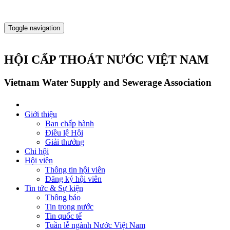
Toggle navigation
HỘI CẤP THOÁT NƯỚC VIỆT NAM
Vietnam Water Supply and Sewerage Association
Giới thiệu
Ban chấp hành
Điều lệ Hội
Giải thưởng
Chi hội
Hội viên
Thông tin hội viên
Đăng ký hội viên
Tin tức & Sự kiện
Thông báo
Tin trong nước
Tin quốc tế
Tuần lễ ngành Nước Việt Nam