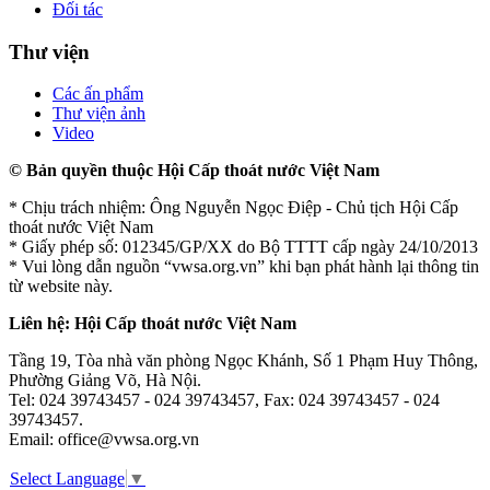
Đối tác
Thư viện
Các ấn phẩm
Thư viện ảnh
Video
© Bản quyền thuộc Hội Cấp thoát nước Việt Nam
* Chịu trách nhiệm: Ông Nguyễn Ngọc Điệp - Chủ tịch Hội Cấp
thoát nước Việt Nam
* Giấy phép số: 012345/GP/XX do Bộ TTTT cấp ngày 24/10/2013
* Vui lòng dẫn nguồn “vwsa.org.vn” khi bạn phát hành lại thông tin
từ website này.
Liên hệ: Hội Cấp thoát nước Việt Nam
Tầng 19, Tòa nhà văn phòng Ngọc Khánh, Số 1 Phạm Huy Thông,
Phường Giảng Võ, Hà Nội.
Tel: 024 39743457 - 024 39743457, Fax: 024 39743457 - 024
39743457.
Email: office@vwsa.org.vn
Select Language
▼