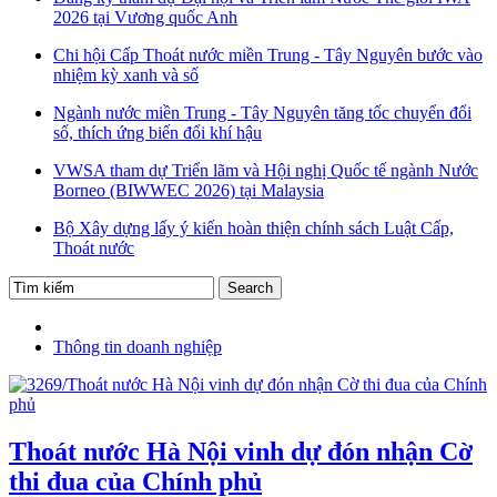
2026 tại Vương quốc Anh
Chi hội Cấp Thoát nước miền Trung - Tây Nguyên bước vào
nhiệm kỳ xanh và số
Ngành nước miền Trung - Tây Nguyên tăng tốc chuyển đổi
số, thích ứng biến đổi khí hậu
VWSA tham dự Triển lãm và Hội nghị Quốc tế ngành Nước
Borneo (BIWWEC 2026) tại Malaysia
Bộ Xây dựng lấy ý kiến hoàn thiện chính sách Luật Cấp,
Thoát nước
Thông tin doanh nghiệp
Thoát nước Hà Nội vinh dự đón nhận Cờ
thi đua của Chính phủ