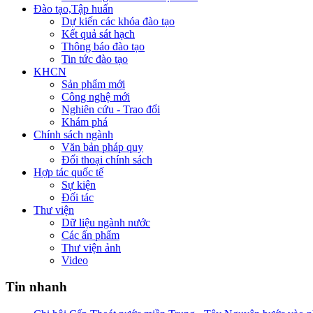
Đào tạo,Tập huấn
Dự kiến các khóa đào tạo
Kết quả sát hạch
Thông báo đào tạo
Tin tức đào tạo
KHCN
Sản phẩm mới
Công nghệ mới
Nghiên cứu - Trao đổi
Khám phá
Chính sách ngành
Văn bản pháp quy
Đối thoại chính sách
Hợp tác quốc tế
Sự kiện
Đối tác
Thư viện
Dữ liệu ngành nước
Các ấn phẩm
Thư viện ảnh
Video
Tin nhanh