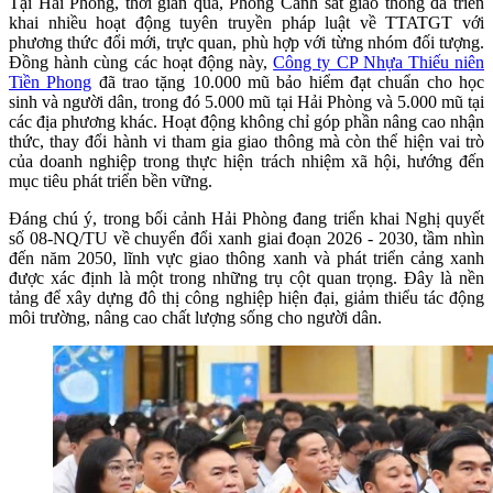
Tại Hải Phòng, thời gian qua, Phòng Cảnh sát giao thông đã triển
khai nhiều hoạt động tuyên truyền pháp luật về TTATGT với
phương thức đổi mới, trực quan, phù hợp với từng nhóm đối tượng.
Đồng hành cùng các hoạt động này,
Công ty CP Nhựa Thiếu niên
Tiền Phong
đã trao tặng 10.000 mũ bảo hiểm đạt chuẩn cho học
sinh và người dân, trong đó 5.000 mũ tại Hải Phòng và 5.000 mũ tại
các địa phương khác. Hoạt động không chỉ góp phần nâng cao nhận
thức, thay đổi hành vi tham gia giao thông mà còn thể hiện vai trò
của doanh nghiệp trong thực hiện trách nhiệm xã hội, hướng đến
mục tiêu phát triển bền vững.
Đáng chú ý, trong bối cảnh Hải Phòng đang triển khai Nghị quyết
số 08-NQ/TU về chuyển đổi xanh giai đoạn 2026 - 2030, tầm nhìn
đến năm 2050, lĩnh vực giao thông xanh và phát triển cảng xanh
được xác định là một trong những trụ cột quan trọng. Đây là nền
tảng để xây dựng đô thị công nghiệp hiện đại, giảm thiểu tác động
môi trường, nâng cao chất lượng sống cho người dân.