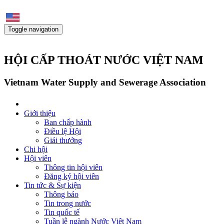
Toggle navigation
HỘI CẤP THOÁT NƯỚC VIỆT NAM
Vietnam Water Supply and Sewerage Association
Giới thiệu
Ban chấp hành
Điều lệ Hội
Giải thưởng
Chi hội
Hội viên
Thông tin hội viên
Đăng ký hội viên
Tin tức & Sự kiện
Thông báo
Tin trong nước
Tin quốc tế
Tuần lễ ngành Nước Việt Nam