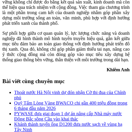
vững không chỉ được đo bằng kết quả sản xuất, kinh doanh mà còn
thể hiện qua trách nhiệm với cộng đồng. Việc tham gia chương trình
là một phần trong cam kết của doanh nghiệp nhằm góp phần xây
dựng môi trường sống an toàn, văn minh, phù hợp với định hướng
phát triển xanh của thành phố.
Sự phối hợp giữa cơ quan quản lý, lực lượng chức năng và doanh
nghiệp đã hình thành mô hình tuyên truyền hiệu quả, gắn kết giữa
mục tiêu đảm bảo an toàn giao thông với định hướng phát triển đô
thị xanh. Qua đó, không chỉ góp phần giảm thiểu tai nạn, nâng cao
ý thức cộng đồng mà còn đóng góp vào mục tiêu xây dựng hệ
thống giao thông bền vững, thân thiện với môi trường trong dài hạn.
Khiêm Anh
Bài viết cùng chuyên mục
Thoát nước Hà Nội vinh dự đón nhận Cờ thi đua của Chính
phủ
Quỹ Tấm Lòng Vàng BWACO chi gần 400 triệu đồng trong
6 tháng đầu năm 2026
PYWASE đưa giai đoạn 1 dự án nâng cấp Nhà máy nước
Đông Bắc sông Cầu vào khai thác
Khánh thành tuyến ống D1200 đưa nước sạch về vùng hạ
Tây Ninh