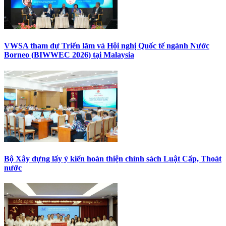
VWSA tham dự Triển lãm và Hội nghị Quốc tế ngành Nước
Borneo (BIWWEC 2026) tại Malaysia
Bộ Xây dựng lấy ý kiến hoàn thiện chính sách Luật Cấp, Thoát
nước