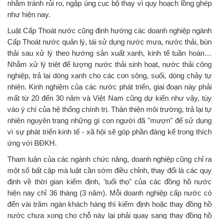
nhằm tránh rủi ro, ngập úng cục bộ thay vì quy hoạch lồng ghép
như hiện nay.
Luật Cấp Thoát nước cũng định hướng các doanh nghiệp ngành
Cấp Thoát nước quản lý, tái sử dụng nước mưa, nước thải, bùn
thải sau xử lý theo hướng sản xuất xanh, kinh tế tuần hoàn…
Nhằm xử lý triệt để lượng nước thải sinh hoạt, nước thải công
nghiệp, trả lại dòng xanh cho các con sông, suối, dòng chảy tự
nhiên. Kinh nghiệm của các nước phát triển, giai đoạn này phải
mất từ 20 đến 30 năm và Việt Nam cũng dự kiến như vậy, tùy
vào ý chí của hệ thống chính trị. Thân thiện môi trường, trả lại tự
nhiên nguyên trạng những gì con người đã "mượn" để sử dụng
vì sự phát triển kinh tế - xã hội sẽ góp phần đáng kể trong thích
ứng với BĐKH.
Tham luận của các ngành chức năng, doanh nghiệp cũng chỉ ra
một số bất cập mà luật cần sớm điều chỉnh, thay đổi là các quy
định về thời gian kiểm định, 'tuổi thọ" của các đồng hồ nước
hiện nay chỉ 36 tháng (3 năm). Mỗi doanh nghiệp cấp nước có
đến vài trăm ngàn khách hàng thì kiểm định hoặc thay đồng hồ
nước chưa xong cho chỗ này lại phải quay sang thay đồng hồ