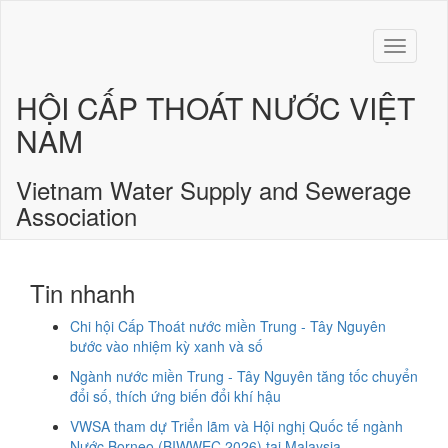
Toggle
navigati
HỘI CẤP THOÁT NƯỚC VIỆT
NAM
Vietnam Water Supply and Sewerage
Association
Tin nhanh
Chi hội Cấp Thoát nước miền Trung - Tây Nguyên
bước vào nhiệm kỳ xanh và số
Ngành nước miền Trung - Tây Nguyên tăng tốc chuyển
đổi số, thích ứng biến đổi khí hậu
VWSA tham dự Triển lãm và Hội nghị Quốc tế ngành
Nước Borneo (BIWWEC 2026) tại Malaysia