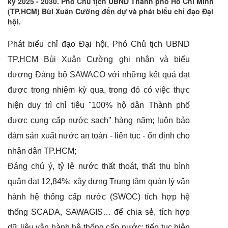
kỳ 2025 - 2030. Phó Chủ tịch UBND Thành phố Hồ Chí Minh
(TP.HCM) Bùi Xuân Cường đến dự và phát biểu chỉ đạo Đại
hội.
Phát biểu chỉ đạo Đại hội, Phó Chủ tịch UBND
TP.HCM Bùi Xuân Cường ghi nhận và biểu
dương Đảng bộ SAWACO với những kết quả đạt
được trong nhiệm kỳ qua, trong đó có việc thực
hiện duy trì chỉ tiêu "100% hộ dân Thành phố
được cung cấp nước sạch" hàng năm; luôn bảo
đảm sản xuất nước an toàn - liên tục - ổn định cho
nhân dân TP.HCM;
Đáng chú ý, tỷ lệ nước thất thoát, thất thu bình
quân đạt 12,84%; xây dựng Trung tâm quản lý vận
hành hệ thống cấp nước (SWOC) tích hợp hệ
thống SCADA, SAWAGIS… để chia sẻ, tích hợp
dữ liệu vận hành hệ thống cấp nước; tiếp tục hiện