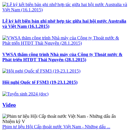
Lễ ký kết biên bản ghi nhớ hợp tác giữa hai hội nước Australia
và Việt Nam (16.1.2015)
VWSA thăm công trình Nhà máy của Công ty Thoát nước &
Phát triển HTĐT Thái Nguyên (28.1.2015)
Hội nghị Quốc tế FSM3 (19-23.1.2015)
Video
Phim tư liệu Hội Cấp thoát nước Việt Nam - Những dấu ...