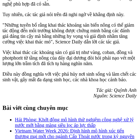
nghệ phù hợp đã có sẵn.
Tuy nhiên, các tác giả nói trên đã nghi ngờ về khẳng định này.
"Những tuyên bố rằng khai thác khoáng sản biển nông có thể giảm
tác động đến môi trường không được chứng minh bằng các đánh
giá đáng tin cậy mà bằng những hy vọng và giả định nhằm tăng
cường việc khai thác mỏ", Science Daily dẫn lời các tác giả.
Việc khai thác các khoáng sản có giá trị như vàng, coban, đồng và
photphorit từ tầng nông của đáy đại dương đòi hỏi phải nạo vét một
lượng lớn trầm tích đã tích tụ hàng nghìn năm.
Điều này đồng nghĩa với việc phá hủy nơi sinh sống và làm chết các
sinh vật, gây mất đa dạng sinh học, các nhà khoa học cảnh báo.
Tác giả:
Quỳnh Anh
Nguồn: Science Daily
Bài viết cùng chuyên mục
Hải Phòng: Khởi động mô hình thử nghiệm công nghệ xử lý
nước mới bằng màng siêu lọc áp lực thấp
Vietnam Water Week 2026: Định hình mô hình xúc tiến
thương mại mới cho ngành Cấp Thoát nước trong kỷ nguyên