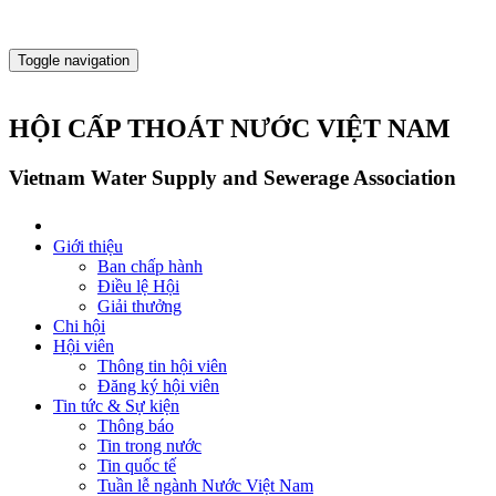
Toggle navigation
HỘI CẤP THOÁT NƯỚC VIỆT NAM
Vietnam Water Supply and Sewerage Association
Giới thiệu
Ban chấp hành
Điều lệ Hội
Giải thưởng
Chi hội
Hội viên
Thông tin hội viên
Đăng ký hội viên
Tin tức & Sự kiện
Thông báo
Tin trong nước
Tin quốc tế
Tuần lễ ngành Nước Việt Nam