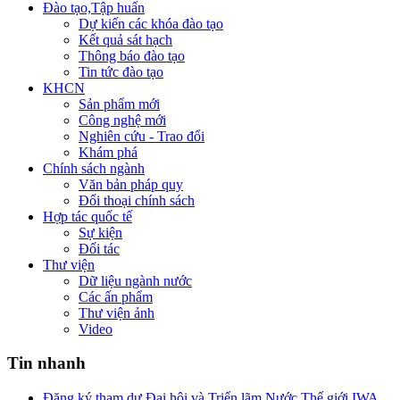
Đào tạo,Tập huấn
Dự kiến các khóa đào tạo
Kết quả sát hạch
Thông báo đào tạo
Tin tức đào tạo
KHCN
Sản phẩm mới
Công nghệ mới
Nghiên cứu - Trao đổi
Khám phá
Chính sách ngành
Văn bản pháp quy
Đối thoại chính sách
Hợp tác quốc tế
Sự kiện
Đối tác
Thư viện
Dữ liệu ngành nước
Các ấn phẩm
Thư viện ảnh
Video
Tin nhanh
Đăng ký tham dự Đại hội và Triển lãm Nước Thế giới IWA