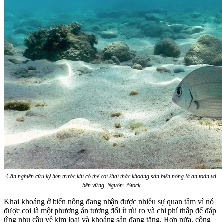
Cần nghiên cứu kỹ hơn trước khi có thể coi khai thác khoáng sản biển nông là an toàn và
bền vững. Nguồn: iStock
Khai khoáng ở biển nông đang nhận được nhiều sự quan tâm vì nó
được coi là một phương án tương đối ít rủi ro và chi phí thấp để đáp
ứng nhu cầu về kim loại và khoáng sản đang tăng. Hơn nữa, công