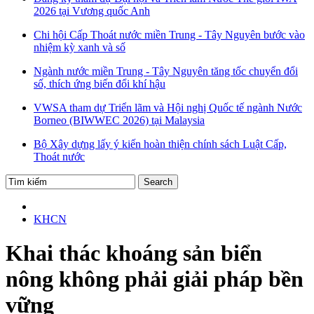
2026 tại Vương quốc Anh
Chi hội Cấp Thoát nước miền Trung - Tây Nguyên bước vào
nhiệm kỳ xanh và số
Ngành nước miền Trung - Tây Nguyên tăng tốc chuyển đổi
số, thích ứng biến đổi khí hậu
VWSA tham dự Triển lãm và Hội nghị Quốc tế ngành Nước
Borneo (BIWWEC 2026) tại Malaysia
Bộ Xây dựng lấy ý kiến hoàn thiện chính sách Luật Cấp,
Thoát nước
KHCN
Khai thác khoáng sản biển
nông không phải giải pháp bền
vững