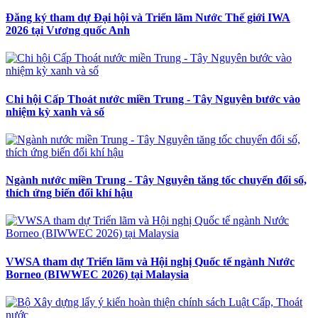
Đăng ký tham dự Đại hội và Triển lãm Nước Thế giới IWA
2026 tại Vương quốc Anh
Chi hội Cấp Thoát nước miền Trung - Tây Nguyên bước vào
nhiệm kỳ xanh và số
Ngành nước miền Trung - Tây Nguyên tăng tốc chuyển đổi số,
thích ứng biến đổi khí hậu
VWSA tham dự Triển lãm và Hội nghị Quốc tế ngành Nước
Borneo (BIWWEC 2026) tại Malaysia