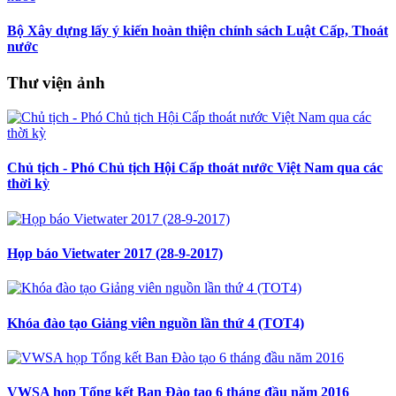
Bộ Xây dựng lấy ý kiến hoàn thiện chính sách Luật Cấp, Thoát
nước
Thư viện ảnh
Chủ tịch - Phó Chủ tịch Hội Cấp thoát nước Việt Nam qua các
thời kỳ
Họp báo Vietwater 2017 (28-9-2017)
Khóa đào tạo Giảng viên nguồn lần thứ 4 (TOT4)
VWSA họp Tổng kết Ban Đào tạo 6 tháng đầu năm 2016