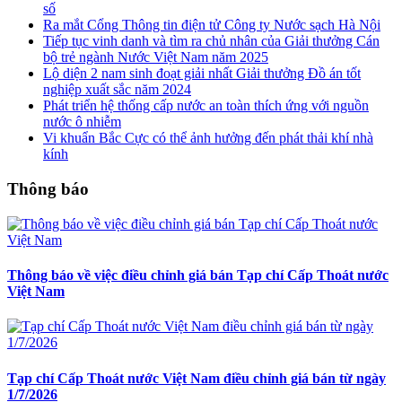
số
Ra mắt Cổng Thông tin điện tử Công ty Nước sạch Hà Nội
Tiếp tục vinh danh và tìm ra chủ nhân của Giải thưởng Cán
bộ trẻ ngành Nước Việt Nam năm 2025
Lộ diện 2 nam sinh đoạt giải nhất Giải thưởng Đồ án tốt
nghiệp xuất sắc năm 2024
Phát triển hệ thống cấp nước an toàn thích ứng với nguồn
nước ô nhiễm
Vi khuẩn Bắc Cực có thể ảnh hưởng đến phát thải khí nhà
kính
Thông báo
Thông báo về việc điều chỉnh giá bán Tạp chí Cấp Thoát nước
Việt Nam
Tạp chí Cấp Thoát nước Việt Nam điều chỉnh giá bán từ ngày
1/7/2026