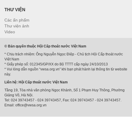
THƯ VIỆN
Các ấn phẩm
Thư viện ảnh
Video
© Bản quyền thuộc Hội Cấp thoát nước Việt Nam
* Chịu trách nhiệm: Ông Nguyễn Ngọc Điệp - Chủ tịch Hội Cấp thoát nước
Việt Nam
* Giấy phép số: 012345/GP/XX do Bộ TTTT cấp ngày 24/10/2013
* Vui lòng dẫn nguồn “vwsa.org.vn” khi bạn phát hành lại thông tin từ website
này.
Liên hệ: Hội Cấp thoát nước Việt Nam
Tầng 19, Tòa nhà văn phòng Ngọc Khánh, Số 1 Phạm Huy Thông, Phường
Giảng Võ, Hà Nội.
Tel: 024 39743457 - 024 39743457, Fax: 024 39743457 - 024 39743457.
Email: office@vwsa.org.vn