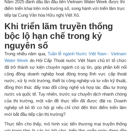
Năm 2025 đánh dấu lần đầu tiên Vietnam Water Week được thí
điểm triển khai trên môi trường số, song hành với triển lãm trực
tiếp tại Cung Văn hóa Hữu nghị Việt Xô.
Khi triển lãm truyền thống
bộc lộ hạn chế trong kỷ
nguyên số
Trong nhiều năm qua,
Tuần lễ ngành Nước Việt Nam - Vietnam
Water Week
do Hội Cấp Thoát nước Việt Nam chủ trì tổ chức
đã trở thành sự kiện chuyên ngành có uy tín, góp phần kết nối
cộng đồng doanh nghiệp hoạt động trong lĩnh vực cấp thoát
nước, xử lý môi trường, thiết bị công nghiệp và tư vấn kỹ thuật,
đồng thời thúc đẩy trao đổi công nghệ và hợp tác đầu tư trong
nước và quốc tế. Tuy nhiên, trước sự chuyển dịch nhanh chóng
của thị trường, một vấn đề thực tiễn đã được đặt ra: Doanh
nghiệp sẽ bỏ lỡ cơ hội gì nếu chỉ chờ đến thời điểm triển lãm
mới bắt đầu tiếp cận thị trường?
Thực tiễn cho thấy, mô hình xúc tiến thương mại truyền thống
với trọng tâm là các kỳ hội chợ, triển lãm ngắn ngày đang dần