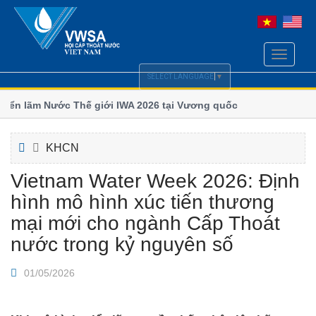
Toggle
navigati
SELECT LANGUAGE
▼
ển lãm Nước Thế giới IWA 2026 tại Vương quốc
Chi hội Cấp Thoá
số
 nghị Quốc tế ngành Nước Borneo (BIWWEC
Bộ Xây dựng lấy 
KHCN
Vietnam Water Week 2026: Định
hình mô hình xúc tiến thương
mại mới cho ngành Cấp Thoát
nước trong kỷ nguyên số
01/05/2026