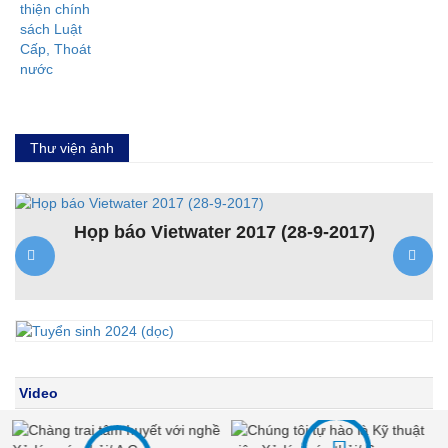
Thư viện ảnh
Họp báo Vietwater 2017 (28-9-2017)
K
ệt
Video