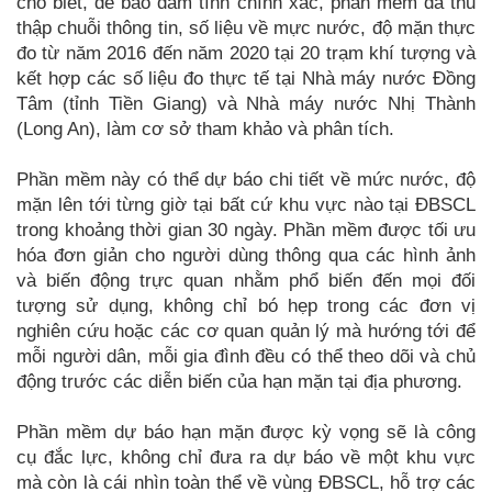
cho biết, để bảo đảm tính chính xác, phần mềm đã thu
thập chuỗi thông tin, số liệu về mực nước, độ mặn thực
đo từ năm 2016 đến năm 2020 tại 20 trạm khí tượng và
kết hợp các số liệu đo thực tế tại Nhà máy nước Đồng
Tâm (tỉnh Tiền Giang) và Nhà máy nước Nhị Thành
(Long An), làm cơ sở tham khảo và phân tích.
Phần mềm này có thể dự báo chi tiết về mức nước, độ
mặn lên tới từng giờ tại bất cứ khu vực nào tại ĐBSCL
trong khoảng thời gian 30 ngày. Phần mềm được tối ưu
hóa đơn giản cho người dùng thông qua các hình ảnh
và biến động trực quan nhằm phổ biến đến mọi đối
tượng sử dụng, không chỉ bó hẹp trong các đơn vị
nghiên cứu hoặc các cơ quan quản lý mà hướng tới để
mỗi người dân, mỗi gia đình đều có thể theo dõi và chủ
động trước các diễn biến của hạn mặn tại địa phương.
Phần mềm dự báo hạn mặn được kỳ vọng sẽ là công
cụ đắc lực, không chỉ đưa ra dự báo về một khu vực
mà còn là cái nhìn toàn thể về vùng ĐBSCL, hỗ trợ các