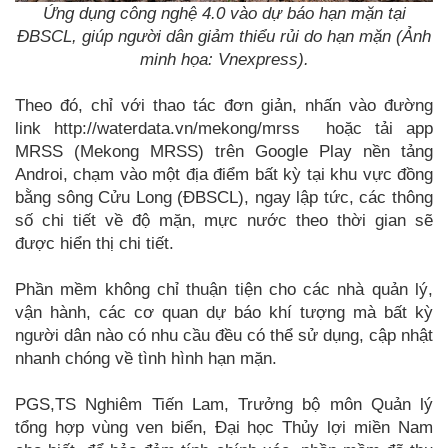
Ứng dụng công nghệ 4.0 vào dự báo hạn mặn tại
ĐBSCL, giúp người dân giảm thiểu rủi do hạn mặn (Ảnh
minh họa: Vnexpress).
Theo đó, chỉ với thao tác đơn giản, nhấn vào đường
link http://waterdata.vn/mekong/mrss hoặc tải app
MRSS (Mekong MRSS) trên Google Play nền tảng
Androi, chạm vào một địa điểm bất kỳ tại khu vực đồng
bằng sông Cửu Long (ĐBSCL), ngay lập tức, các thông
số chi tiết về độ mặn, mực nước theo thời gian sẽ
được hiển thị chi tiết.
Phần mềm không chỉ thuận tiện cho các nhà quản lý,
vận hành, các cơ quan dự báo khí tượng mà bất kỳ
người dân nào có nhu cầu đều có thể sử dụng, cập nhật
nhanh chóng về tình hình hạn mặn.
PGS,TS Nghiêm Tiến Lam, Trưởng bộ môn Quản lý
tổng hợp vùng ven biển, Đại học Thủy lợi miền Nam