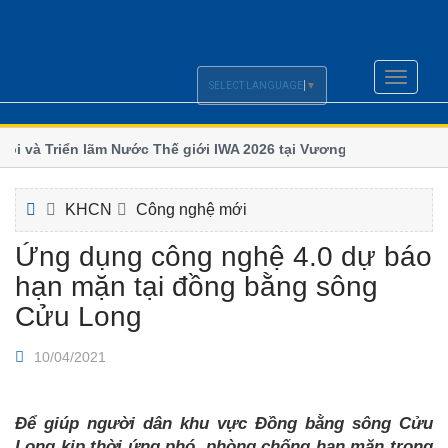
Toggle
SELECT LANGUAGE
▼
navigati
i và Triển lãm Nước Thế giới IWA 2026 tại Vương quốc
Chi hội
số
m và Hội nghị Quốc tế ngành Nước Borneo (BIWWEC
Bộ Xây d
KHCN
Công nghệ mới
Ứng dụng công nghệ 4.0 dự báo
hạn mặn tại đồng bằng sông
Cửu Long
10/04/2021
Để giúp người dân khu vực Đồng bằng sông Cửu
Long kịp thời ứng phó, phòng chống hạn mặn trong