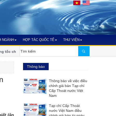
H NGÀNH
HỢP TÁC QUỐC TẾ
THƯ VIỆN
c chuyển đổi số, thích ứng biến
VWSA tham dự Triển lãm và H
2026) tại Malaysia
Thông báo
n
Thông báo về việc điều
chỉnh giá bán Tạp chí
Cấp Thoát nước Việt
Nam
Tạp chí Cấp Thoát
nước Việt Nam điều
iết lập
chỉnh giá bán từ ngày