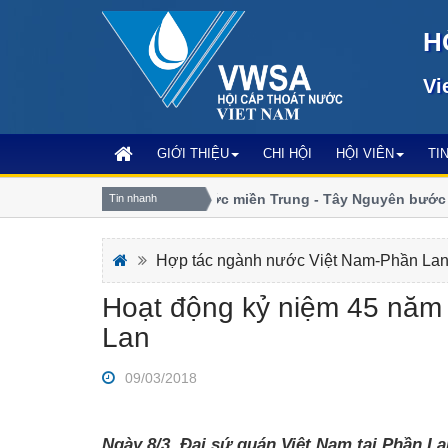
H
Vi
GIỚI THIỆU
CHI HỘI
HỘI VIÊN
TI
Chi hội Cấp Thoát nước miền Trung - Tây Nguyên bước vào
Tin nhanh
số
Hợp tác ngành nước Việt Nam-Phần La
Hoạt động kỷ niệm 45 năm 
Lan
09/03/2018
Ngày 8/3, Đại sứ quán Việt Nam tại Phần La