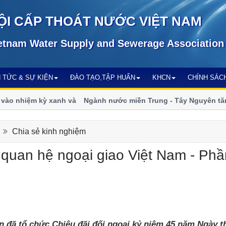
ỘI CẤP THOÁT NƯỚC VIỆT NAM
etnam Water Supply and Sewerage Association
N TỨC & SỰ KIỆN
ĐÀO TẠO,TẬP HUẤN
KHCN
CHÍNH SÁC
 nhiệm kỳ xanh và
Ngành nước miền Trung - Tây Nguyên tăng tố
đổi khí hậu
n
Chia sẻ kinh nghiệm
quan hệ ngoại giao Việt Nam - Phầ
n đã tổ chức Chiêu đãi đối ngoại kỷ niệm 45 năm Ngày th