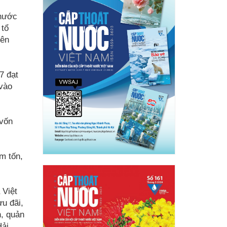
 nước
 tổ
bên
7 đạt
 vào
 vốn
m tốn,
 Việt
u đãi,
h, quản
Hải