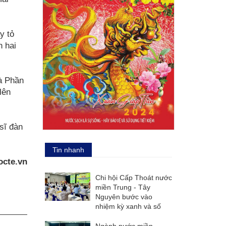
y tỏ
h hai
và Phần
lên
sĩ đàn
Tin nhanh
cte.vn
Chi hội Cấp Thoát nước
miền Trung - Tây
Nguyên bước vào
nhiệm kỳ xanh và số
Ngành nước miền