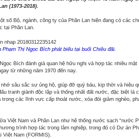
Lan (1973-2018).
một số Bộ, ngành, công ty của Phần Lan hiện đang có các c
c tại Phần Lan.
 Phạm Thị Ngọc Bích phát biểu tại buổi Chiêu đãi.
ị Ngọc Bích đánh giá quan hệ hữu nghị và hợp tác nhiều mặt
 ngay từ những năm 1970 đến nay.
 nhớ sâu sắc sự ủng hộ, giúp đỡ quý báu, kịp thời và hiệu 
ấu tranh giành độc lập và thống nhất đất nước, đặc biệt là 
a trong các lĩnh vực cấp thoát nước, xóa đói giảm nghèo, phá
 giữa Việt Nam và Phần Lan như hệ thống nước sạch “nước 
hương trình hợp tác trong lâm nghiệp, trong đó có Dự án Phá
tại Việt Nam (FORMIS).