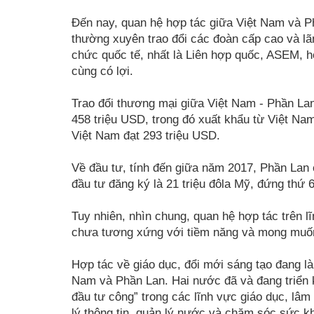
Đến nay, quan hệ hợp tác giữa Việt Nam và Phầ
thường xuyên trao đổi các đoàn cấp cao và lã
chức quốc tế, nhất là Liên hợp quốc, ASEM, hợ
cùng có lợi.
Trao đổi thương mại giữa Việt Nam - Phần Lan
458 triệu USD, trong đó xuất khẩu từ Việt N
Việt Nam đạt 293 triệu USD.
Về đầu tư, tính đến giữa năm 2017, Phần Lan 
đầu tư đăng ký là 21 triệu đôla Mỹ, đứng thứ 
Tuy nhiên, nhìn chung, quan hệ hợp tác trên 
chưa tương xứng với tiềm năng và mong muố
Hợp tác về giáo dục, đổi mới sáng tạo đang l
Nam và Phần Lan. Hai nước đã và đang triển k
đầu tư công” trong các lĩnh vực giáo dục, lâm
lý thông tin, quản lý nước và chăm sóc sức kh