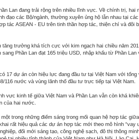
n Lan đang trải rộng trên nhiều lĩnh vực. Về chính trị, hai
nh đạo các Bộ/ngành, thường xuyên ủng hộ lẫn nhau tại các
p tác ASEAN - EU trên tinh thần hợp tác, thiện chí và đôi 
 tăng trưởng khá tích cực với kim ngạch hai chiều năm 201
am sang Phần Lan đạt 165 triệu USD, nhập khẩu từ Phần Lan
có 17 dự án còn hiệu lực đang đầu tư tại Việt Nam với tổng
68/116 nước và vùng lãnh thổ đầu tư trực tiếp tại Việt Nam.
lĩnh vực kinh tế giữa Việt Nam và Phần Lan vẫn còn khá khiê
n của hai nước.
à một trong những điểm sáng trong mối quan hệ hợp tác giữa
hai rất hiệu quả các dự án hợp tác mới theo mô hình “vay ư
 nghiệp, đổi mới sáng tạo, công nghệ sạch, đô thị thông min
oẻ tại nhiều tỉnh thành của Việt Nam như Hà Nội, Lào Cai, 