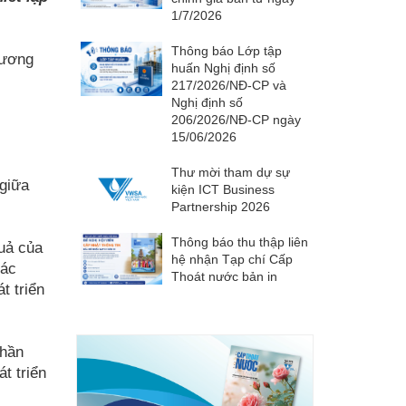
1/7/2026
Thông báo Lớp tập
hương
huấn Nghị định số
217/2026/NĐ-CP và
Nghị định số
206/2026/NĐ-CP ngày
15/06/2026
Thư mời tham dự sự
 giữa
kiện ICT Business
Partnership 2026
Thông báo thu thập liên
quả của
hệ nhận Tạp chí Cấp
các
Thoát nước bản in
t triển
Phần
t triển