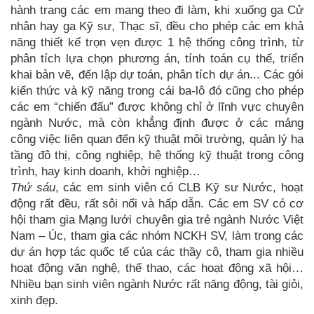
hành trang các em mang theo đi làm, khi xuống ga Cử
nhân hay ga Kỹ sư, Thạc sĩ, đều cho phép các em khả
năng thiết kế trọn vẹn được 1 hệ thống công trình, từ
phân tích lựa chọn phương án, tính toán cụ thể, triển
khai bản vẽ, đến lập dự toán, phân tích dự án... Các gói
kiến thức và kỹ năng trong cái ba-lô đó cũng cho phép
các em “chiến đấu” được không chỉ ở lĩnh vực chuyên
ngành Nước, mà còn khẳng định được ở các mảng
công việc liên quan đến kỹ thuật môi trường, quản lý hạ
tầng đô thị, công nghiệp, hệ thống kỹ thuật trong công
trình, hay kinh doanh, khởi nghiệp…
Thứ sáu
, các em sinh viên có CLB Kỹ sư Nước, hoạt
động rất đều, rất sôi nổi và hấp dẫn. Các em SV có cơ
hội tham gia Mạng lưới chuyên gia trẻ ngành Nước Việt
Nam – Úc, tham gia các nhóm NCKH SV, làm trong các
dự án hợp tác quốc tế của các thầy cô, tham gia nhiều
hoạt động văn nghệ, thể thao, các hoạt động xã hội…
Nhiều bạn sinh viên ngành Nước rất năng động, tài giỏi,
xinh đẹp.