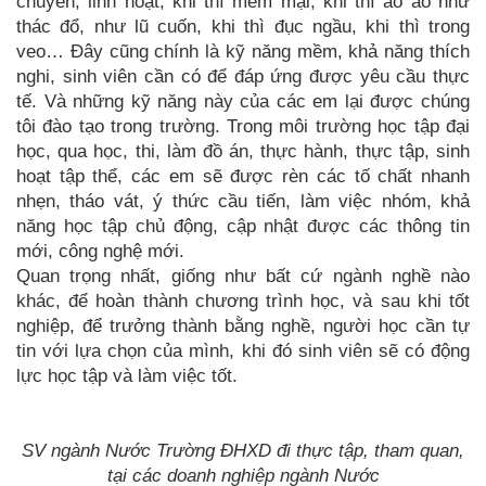
chuyển, linh hoạt, khi thì mềm mại, khi thì ào áo như
thác đổ, như lũ cuốn, khi thì đục ngầu, khi thì trong
veo… Đây cũng chính là kỹ năng mềm, khả năng thích
nghi, sinh viên cần có để đáp ứng được yêu cầu thực
tế. Và những kỹ năng này của các em lại được chúng
tôi đào tạo trong trường. Trong môi trường học tập đại
học, qua học, thi, làm đồ án, thực hành, thực tập, sinh
hoạt tập thể, các em sẽ được rèn các tố chất nhanh
nhẹn, tháo vát, ý thức cầu tiến, làm việc nhóm, khả
năng học tập chủ động, cập nhật được các thông tin
mới, công nghệ mới.
Quan trọng nhất, giống như bất cứ ngành nghề nào
khác, để hoàn thành chương trình học, và sau khi tốt
nghiệp, để trưởng thành bằng nghề, người học cần tự
tin với lựa chọn của mình, khi đó sinh viên sẽ có động
lực học tập và làm việc tốt.
SV ngành Nước Trường ĐHXD đi thực tập, tham quan,
tại các doanh nghiệp ngành Nước