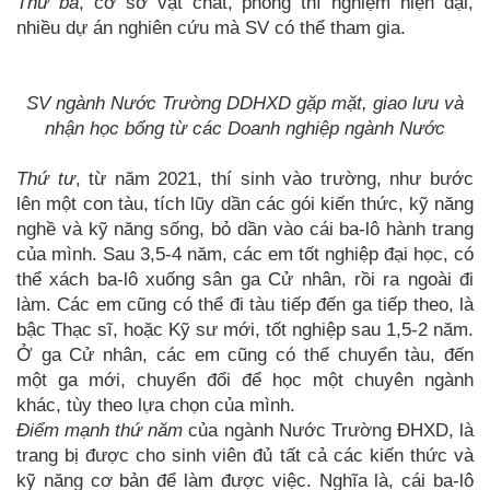
Thứ ba
, cơ sở vật chất, phòng thí nghiệm hiện đại,
nhiều dự án nghiên cứu mà SV có thể tham gia.
SV ngành Nước Trường DDHXD gặp mặt, giao lưu và
nhận học bổng từ các Doanh nghiệp ngành Nước
Thứ tư
, từ năm 2021, thí sinh vào trường, như bước
lên một con tàu, tích lũy dần các gói kiến thức, kỹ năng
nghề và kỹ năng sống, bỏ dần vào cái ba-lô hành trang
của mình. Sau 3,5-4 năm, các em tốt nghiệp đại học, có
thể xách ba-lô xuống sân ga Cử nhân, rồi ra ngoài đi
làm. Các em cũng có thể đi tàu tiếp đến ga tiếp theo, là
bậc Thạc sĩ, hoặc Kỹ sư mới, tốt nghiệp sau 1,5-2 năm.
Ở ga Cử nhân, các em cũng có thể chuyển tàu, đến
một ga mới, chuyển đổi để học một chuyên ngành
khác, tùy theo lựa chọn của mình.
Điểm mạnh thứ năm
của ngành Nước Trường ĐHXD, là
trang bị được cho sinh viên đủ tất cả các kiến thức và
kỹ năng cơ bản để làm được việc. Nghĩa là, cái ba-lô