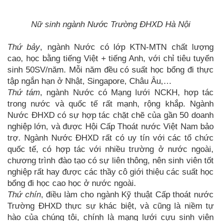
Nữ sinh ngành Nước Trường ĐHXD Hà Nội
Thứ bảy
, ngành Nước có lớp KTN-MTN chất lượng
cao, học bằng tiếng Việt + tiếng Anh, với chỉ tiêu tuyển
sinh 50SV/năm. Mỗi năm đều có suất học bổng đi thực
tập ngắn hạn ở Nhật, Singapore, Châu Âu,…
Thứ tám
, ngành Nước có Mạng lưới NCKH, hợp tác
trong nước và quốc tế rất mạnh, rộng khắp. Ngành
Nước ĐHXD có sự hợp tác chặt chẽ của gần 50 doanh
nghiệp lớn, và được Hội Cấp Thoát nước Việt Nam bảo
trợ. Ngành Nước ĐHXD rất có uy tín với các tổ chức
quốc tế, có hợp tác với nhiều trường ở nước ngoài,
chương trình đào tạo có sự liên thông, nên sinh viên tốt
nghiệp rất hay được các thầy cô giới thiệu các suất học
bổng đi học cao học ở nước ngoài.
Thứ chín
, điều làm cho ngành Kỹ thuật Cấp thoát nước
Trường ĐHXD thực sự khác biệt, và cũng là niềm tự
hào của chúng tôi, chính là mạng lưới cựu sinh viên