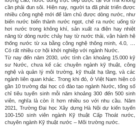
lượng cao, nước uống trực tiếp được tại vòi mà không
cần phải đun sôi. Hiện nay, người ta đã phát triển được
nhiều công nghệ mới để làm chủ được dòng nước, như
biến nước biển thành nước ngọt, chế ra nước uống từ
hơi nước trong không khí, sản xuất ra điện hay nhiệt
năng từ dòng nước chảy hay từ nước thải, vận hành hệ
thống nước từ xa bằng công nghệ thông minh, 4.0, …
Có rất nhiều cơ hội khởi nghiệp với ngành Nước.
Từ nay đến năm 2030, ước tính cần khoảng 15.000 kỹ
sư Nước, chưa kể các chuyên ngành kỹ thuật, công
nghệ và quản lý môi trường, kỹ thuật hạ tầng, và các
ngành liên quan khác. Trong khi đó, ở Việt Nam hiện có
gần 10 trường đại học có đào tạo ngành Nước, tổng số
chỉ tiêu tuyển sinh mỗi năm khoảng 300 đến 500 sinh
viên, nghĩa là còn ít hơn nhiều so với nhu cầu. Năm
2021, Trường Đại học Xây dựng Hà Nội dự kiến tuyển
100-150 sinh viên ngành Kỹ thuật Cấp Thoát nước,
chuyên ngành Kỹ thuật nước – Môi trường nước.