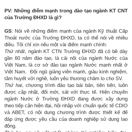
PV: Những điểm mạnh trong đào tạo ngành KT CNT
của Trường ĐHXD là gì?
GS
: Nói về những điểm mạnh của ngành Kỹ thuật Cấp
Thoát nước của Trường ĐHXD, ta có thể nói về nhiều
điều. Tôi chỉ xin nêu một vài điểm mạnh chính:
Thứ nhất
, ngành KT CTN Trường ĐHXD đã có bề dày
gần 60 năm đào tạo, là cái nôi của ngành Nước của
Việt Nam, là cơ sở đào tạo ngành Nước mạnh nhất ở
Việt Nam. Đội ngũ giảng viên mạnh, giàu kinh nghiệm,
tâm huyết với nghề, luôn yêu thương chăm lo cho SV.
Thứ hai
, chương trình đào tạo bài bản, tiên tiến, luôn
được cập nhật, đổi mới, sát với thực tế. Hiện chuyên
ngành Nước ở Trường ĐHXD đang được xây dựng
theo tiếp cận hiện đại, hội nhập với chuẩn quốc tế CDIO
và ABET, có nội dung chương trình được thiết kế để
đáp ứng được yêu cầu của doanh nghiệp sử dụng lao
động.