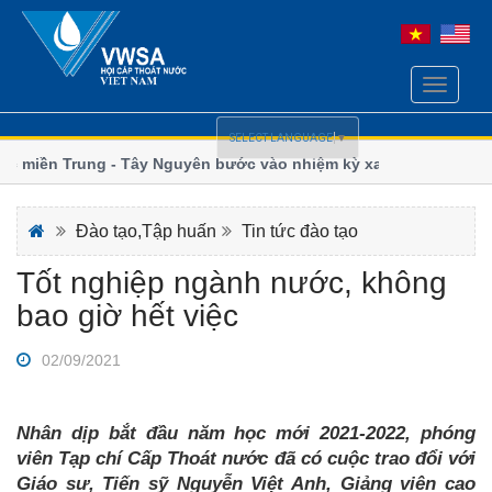
Toggle
navigati
SELECT LANGUAGE
▼
miền Trung - Tây Nguyên bước vào nhiệm kỳ xanh và
Ngành nướ
đổi khí h
hoàn thiện chính sách Luật Cấp, Thoát nước
Thoát nướ
Đào tạo,Tập huấn
Tin tức đào tạo
Tốt nghiệp ngành nước, không
bao giờ hết việc
02/09/2021
Nhân dịp bắt đầu năm học mới 2021-2022, phóng
viên Tạp chí Cấp Thoát nước đã có cuộc trao đổi với
Giáo sư, Tiến sỹ Nguyễn Việt Anh, Giảng viên cao