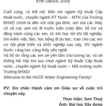
trình Sakura, 2019)
Cuối cùng
, có thể nói: Đến với ngành Kỹ thuật Cấp
thoát nước, chuyên ngành KT Nước - MTN của Trường
ĐHXD chính là đến với một gia đình, nơi mà các thầy
cô và các anh chị đi trước luôn chào đón, hỗ trợ và
đồng hành cùng các em, từ khi học tới khi tốt nghiệp,
tìm kiếm việc làm, học bổng đi du học, trao cho các em
cơ hội phát triển và khởi nghiệp sau này. SV ngành
Nước càng học càng thấy yêu nghề.
Và tôi tin rằng các em sẽ yên tâm cho tương lai, và sẽ
không hối hận khi lựa chọn ngành Kỹ thuật Cấp thoát
nước, chuyên ngành Kỹ thuật nước – Môi trường nước
Trường ĐHXD!
Welcome to the HUCE Water Engineering Family!
PV: Xin chân thành cảm ơn Giáo sư về cuộc trò
chuyện này.
Thực hiện: Sơn Thuỷ
Ảnh: Đại học Xây dựng