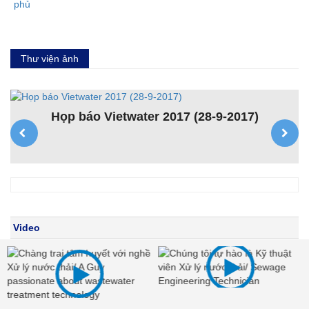
Thư viện ảnh
Họp báo Vietwater 2017 (28-9-2017)
K
ệt
Video