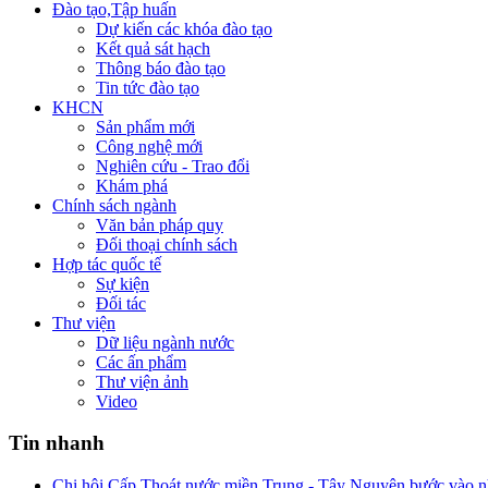
Đào tạo,Tập huấn
Dự kiến các khóa đào tạo
Kết quả sát hạch
Thông báo đào tạo
Tin tức đào tạo
KHCN
Sản phẩm mới
Công nghệ mới
Nghiên cứu - Trao đổi
Khám phá
Chính sách ngành
Văn bản pháp quy
Đối thoại chính sách
Hợp tác quốc tế
Sự kiện
Đối tác
Thư viện
Dữ liệu ngành nước
Các ấn phẩm
Thư viện ảnh
Video
Tin nhanh
Chi hội Cấp Thoát nước miền Trung - Tây Nguyên bước vào n