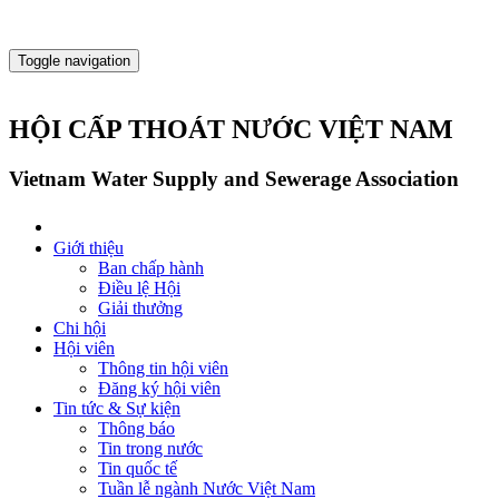
Toggle navigation
HỘI CẤP THOÁT NƯỚC VIỆT NAM
Vietnam Water Supply and Sewerage Association
Giới thiệu
Ban chấp hành
Điều lệ Hội
Giải thưởng
Chi hội
Hội viên
Thông tin hội viên
Đăng ký hội viên
Tin tức & Sự kiện
Thông báo
Tin trong nước
Tin quốc tế
Tuần lễ ngành Nước Việt Nam