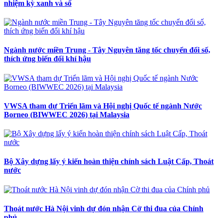
nhiệm kỳ xanh và số
Ngành nước miền Trung - Tây Nguyên tăng tốc chuyển đổi số,
thích ứng biến đổi khí hậu
VWSA tham dự Triển lãm và Hội nghị Quốc tế ngành Nước
Borneo (BIWWEC 2026) tại Malaysia
Bộ Xây dựng lấy ý kiến hoàn thiện chính sách Luật Cấp, Thoát
nước
Thoát nước Hà Nội vinh dự đón nhận Cờ thi đua của Chính
phủ