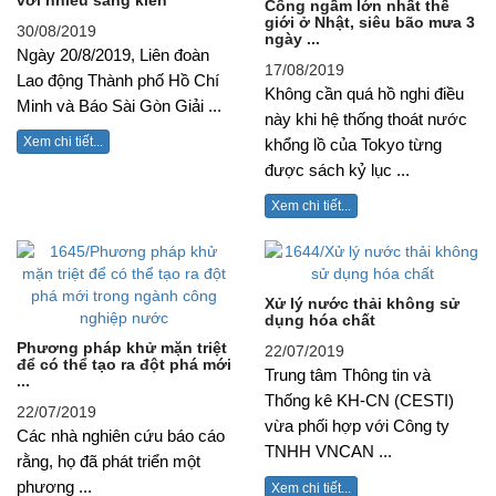
với nhiều sáng kiến
Bộ Xây dựng lấy ý kiến hoàn thiện chính sách Luật
Cống ngầm lớn nhất thế
giới ở Nhật, siêu bão mưa 3
Cấp, Thoát nước
30/08/2019
ngày ...
Ngày 20/8/2019, Liên đoàn
17/08/2019
Lao động Thành phố Hồ Chí
Không cần quá hồ nghi điều
Minh và Báo Sài Gòn Giải ...
này khi hệ thống thoát nước
Xem chi tiết...
khổng lồ của Tokyo từng
được sách kỷ lục ...
Xem chi tiết...
Xử lý nước thải không sử
dụng hóa chất
Phương pháp khử mặn triệt
22/07/2019
để có thể tạo ra đột phá mới
Trung tâm Thông tin và
...
Thống kê KH-CN (CESTI)
22/07/2019
vừa phối hợp với Công ty
Các nhà nghiên cứu báo cáo
TNHH VNCAN ...
rằng, họ đã phát triển một
phương ...
Xem chi tiết...