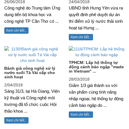
26/06/2018
24/04/2018
Công nghệ do Trung tâm Ứng
UBND tỉnh Hưng Yên vừa ra
dụng tiến bộ khoa học và
quyết định phê duyệt dự án
công nghệ TP Cần Thơ có ...
thí điểm xử lý nước thải sinh
hoạt tại Hưng ...
Xem chi tiết...
Xem chi tiết...
TPHCM: Lắp hệ thống tự
động cảnh báo ngập "made
Đánh giá công nghệ xử lý
in Vietnam" ...
nước suối Tà Vải cấp cho
sinh hoạt
28/03/2018
2/04/2018
Giảm 1/3 giá thành so với
Sáng 31/3, tại Hà Giang, Viện
sản phẩm cùng tính năng
kỹ thuật và Công nghệ môi
nhập ngoại, hệ thống tự động
trường đã tổ chức cuộc Hội
cảnh báo ngập do ...
thảo khoa ...
Xem chi tiết...
Xem chi tiết...