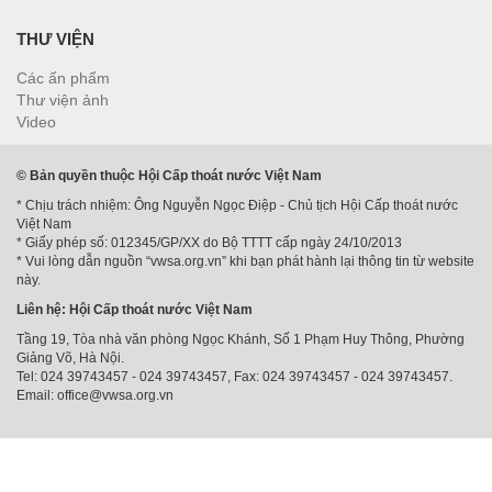
THƯ VIỆN
Các ấn phẩm
Thư viện ảnh
Video
© Bản quyền thuộc Hội Cấp thoát nước Việt Nam
* Chịu trách nhiệm: Ông Nguyễn Ngọc Điệp - Chủ tịch Hội Cấp thoát nước
Việt Nam
* Giấy phép số: 012345/GP/XX do Bộ TTTT cấp ngày 24/10/2013
* Vui lòng dẫn nguồn “vwsa.org.vn” khi bạn phát hành lại thông tin từ website
này.
Liên hệ: Hội Cấp thoát nước Việt Nam
Tầng 19, Tòa nhà văn phòng Ngọc Khánh, Số 1 Phạm Huy Thông, Phường
Giảng Võ, Hà Nội.
Tel: 024 39743457 - 024 39743457, Fax: 024 39743457 - 024 39743457.
Email: office@vwsa.org.vn