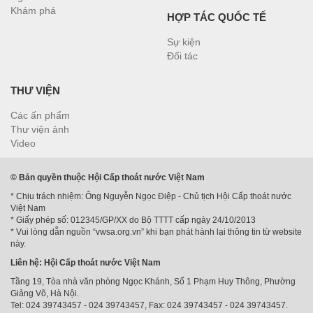
Khám phá
HỢP TÁC QUỐC TẾ
Sự kiện
Đối tác
THƯ VIỆN
Các ấn phẩm
Thư viện ảnh
Video
© Bản quyền thuộc Hội Cấp thoát nước Việt Nam
* Chịu trách nhiệm: Ông Nguyễn Ngọc Điệp - Chủ tịch Hội Cấp thoát nước
Việt Nam
* Giấy phép số: 012345/GP/XX do Bộ TTTT cấp ngày 24/10/2013
* Vui lòng dẫn nguồn “vwsa.org.vn” khi bạn phát hành lại thông tin từ website
này.
Liên hệ: Hội Cấp thoát nước Việt Nam
Tầng 19, Tòa nhà văn phòng Ngọc Khánh, Số 1 Phạm Huy Thông, Phường
Giảng Võ, Hà Nội.
Tel: 024 39743457 - 024 39743457, Fax: 024 39743457 - 024 39743457.