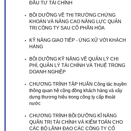
ĐẦU TƯ TÀI CHÍNH
BỒI DƯỠNG VỀ THỊ TRƯỜNG CHỨNG
KHOÁN VÀ NÂNG CAO NĂNG LỰC QUẢN
TRỊ CÔNG TY SAU CỔ PHẦN HÓA
KỸ NĂNG GIAO TIẾP - ỨNG XỬ VỚI KHÁCH
HÀNG
BỒI DƯỠNG KỸ NĂNG VỀ QUẢN LÝ CHI
PHÍ, QUẢN LÝ TÀI CHÍNH VÀ THUẾ TRONG
DOANH NGHIỆP
CHƯƠNG TRÌNH TẬP HUẤN Công tác truyền
thông quan hệ cộng đồng khách hàng và xây
dựng thương hiệu trong công ty cấp thoát
nước
CHƯƠNG TRÌNH BỒI DƯỠNG KĨ NĂNG
QUẢN TRỊ TÀI CHÍNH VÀ KIỂM TOÁN CHO
CÁC BỘ LÃNH ĐẠO CÁC CÔNG TY CỔ