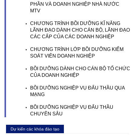
PHẦN VÀ DOANH NGHIỆP NHÀ NƯỚC
MTV
CHƯƠNG TRÌNH BỒI DƯỠNG KĨ NĂNG
LÃNH ĐẠO DÀNH CHO CÁN BỘ, LÃNH ĐẠO
CÁC CẤP CỦA CÁC DOANH NGHIỆP
CHƯƠNG TRÌNH LỚP BỒI DƯỠNG KIỂM
SOÁT VIÊN DOANH NGHIỆP
BỒI DƯỠNG DÀNH CHO CÁN BỘ TỔ CHỨC
CỦA DOANH NGHIỆP
BỒI DƯỠNG NGHIỆP VỤ ĐẤU THẦU QUA
MẠNG
BỒI DƯỠNG NGHIỆP VỤ ĐẤU THẦU
CHUYÊN SÂU
Dự kiến các khóa đào tạo