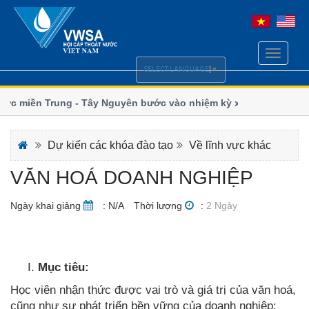
Toggle
navigati
SELECT LANGUAGE
▼
c miền Trung - Tây Nguyên bước vào nhiệm kỳ xanh và
Ngành n
đổi khí 
 hoàn thiện chính sách Luật Cấp, Thoát nước
Thoát n
Dự kiến các khóa đào tạo
Về lĩnh vực khác
VĂN HOÁ DOANH NGHIỆP
Ngày khai giảng
: N/A
Thời lượng
:
2 Ngày
Mục tiêu:
Học viên nhận thức được vai trò và giá trị của văn hoá,
cũng như sự phát triển bền vững của doanh nghiệp;