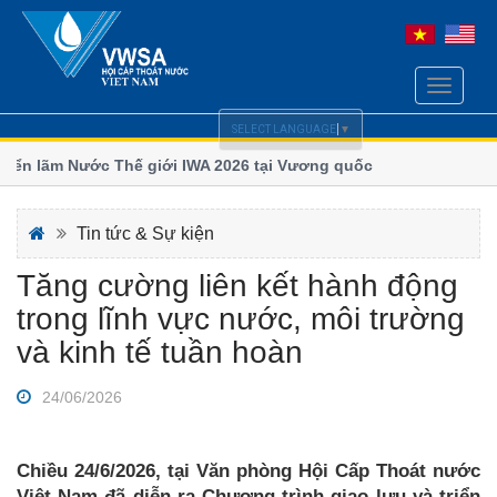
Toggle
navigati
SELECT LANGUAGE
▼
 lãm Nước Thế giới IWA 2026 tại Vương quốc
Chi hội Cấp Thoát
số
nghị Quốc tế ngành Nước Borneo (BIWWEC
Bộ Xây dựng lấy ý
Tin tức & Sự kiện
Tăng cường liên kết hành động
trong lĩnh vực nước, môi trường
và kinh tế tuần hoàn
24/06/2026
Chiều 24/6/2026, tại Văn phòng Hội Cấp Thoát nước
Việt Nam đã diễn ra Chương trình giao lưu và triển