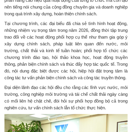
phần nâng cao hiệu quả hoạt động của từng tổ chức mà còn tạo
nên tiếng nói chung của cộng đồng chuyên gia và doanh nghiệp
trong quá trình xây dựng, hoàn thiện chính sách.
Tại chương trình, các đại biểu đã chia sẻ tình hình hoạt động,
những nhiệm vụ trọng tâm trong năm 2026, đồng thời tập trung
trao đổi về các hoạt động phối hợp cụ thể như tham gia góp ý
xây dựng chính sách, pháp luật liên quan đến nước, môi
trường, chất thải và kinh tế tuần hoàn; phối hợp tổ chức các
chương trình đào tạo, hội thảo khoa học, hoạt động truyền
thông, phản biện chính sách và thúc đẩy hợp tác quốc tế. Trong
đó, nội dung đặc biệt được các hội, hiệp hội đặt trọng tâm là
công tác tư vấn phản biện chính sách và công tác truyền thông.
Đại diện lãnh đạo các hội đều cho rằng các lĩnh vực nước, môi
trường, công nghiệp môi trường và tái chế chất thải ngày càng
có mối liên hệ chặt chẽ, đòi hỏi sự phối hợp đồng bộ cả trong
nghiên cứu, tư vấn chính sách lẫn tổ chức thực hiện.