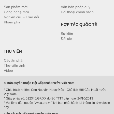
Sản phẩm mới
Văn bản pháp quy
Công nghệ mới
Đối thoại chính sách
Nghiên cứu - Trao đổi
Khám phá
HỢP TÁC QUỐC TẾ
Sự kiện
Đối tác
THƯ VIỆN
Các ấn phẩm
Thư viện ảnh
Video
© Bản quyền thuộc Hội Cấp thoát nước Việt Nam
* Chịu trách nhiệm: Ông Nguyễn Ngọc Điệp - Chủ tịch Hội Cấp thoát nước
Việt Nam
* Giấy phép số: 012345/GP/XX do Bộ TTTT cấp ngày 24/10/2013
* Vui lòng dẫn nguồn “vwsa.org.vn” khi bạn phát hành lại thông tin từ website
này.
Liên hệ: Hội Cấp thoát nước Việt Nam