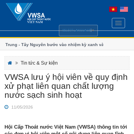
Toggle
navigati
SELECT LANGUAGE
▼
Trung - Tây Nguyên bước vào nhiệm kỳ xanh và
Ngành nước miền
đổi khí hậu
hiện chính sách Luật Cấp, Thoát nước
Thoát nước Hà 
Tin tức & Sự kiện
VWSA lưu ý hội viên về quy định
xử phạt liên quan chất lượng
nước sạch sinh hoạt
11/05/2026
Hội Cấp Thoát nước Việt Nam (VWSA) thông tin tới
các đơn vị hội viên một số nội dung liên quan lĩnh