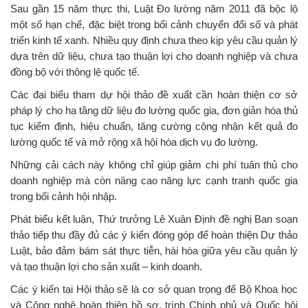
Sau gần 15 năm thực thi, Luật Đo lường năm 2011 đã bộc lộ
một số hạn chế, đặc biệt trong bối cảnh chuyển đổi số và phát
triển kinh tế xanh. Nhiều quy định chưa theo kịp yêu cầu quản lý
dựa trên dữ liệu, chưa tạo thuận lợi cho doanh nghiệp và chưa
đồng bộ với thông lệ quốc tế.
Các đại biểu tham dự hội thảo đề xuất cần hoàn thiện cơ sở
pháp lý cho hạ tầng dữ liệu đo lường quốc gia, đơn giản hóa thủ
tục kiểm định, hiệu chuẩn, tăng cường công nhận kết quả đo
lường quốc tế và mở rộng xã hội hóa dịch vụ đo lường.
Những cải cách này không chỉ giúp giảm chi phí tuân thủ cho
doanh nghiệp mà còn nâng cao năng lực cạnh tranh quốc gia
trong bối cảnh hội nhập.
Phát biểu kết luận, Thứ trưởng Lê Xuân Định đề nghị Ban soạn
thảo tiếp thu đầy đủ các ý kiến đóng góp để hoàn thiện Dự thảo
Luật, bảo đảm bám sát thực tiễn, hài hòa giữa yêu cầu quản lý
và tạo thuận lợi cho sản xuất – kinh doanh.
Các ý kiến tại Hội thảo sẽ là cơ sở quan trọng để Bộ Khoa học
và Công nghệ hoàn thiện hồ sơ, trình Chính phủ và Quốc hội