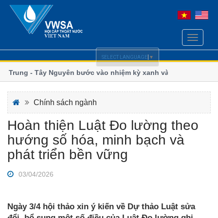
Toggle
navigati
SELECT LANGUAGE
▼
ng - Tây Nguyên bước vào nhiệm kỳ xanh và
Ngành nước miền T
đổi khí hậu
ện chính sách Luật Cấp, Thoát nước
Thoát nước Hà Nội
Chính sách ngành
Hoàn thiện Luật Đo lường theo
hướng số hóa, minh bạch và
phát triển bền vững
03/04/2026
Ngày 3/4 hội thảo xin ý kiến về Dự thảo Luật sửa
đổi, bổ sung một số điều của Luật Đo lường ghi