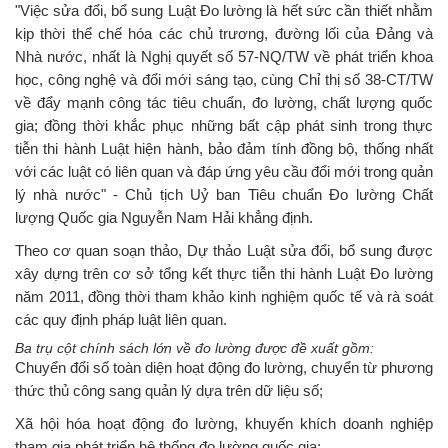
"Việc sửa đổi, bổ sung Luật Đo lường là hết sức cần thiết nhằm
kịp thời thể chế hóa các chủ trương, đường lối của Đảng và
Nhà nước, nhất là Nghị quyết số 57-NQ/TW về phát triển khoa
học, công nghệ và đổi mới sáng tạo, cùng Chỉ thị số 38-CT/TW
về đẩy mạnh công tác tiêu chuẩn, đo lường, chất lượng quốc
gia; đồng thời khắc phục những bất cập phát sinh trong thực
tiễn thi hành Luật hiện hành, bảo đảm tính đồng bộ, thống nhất
với các luật có liên quan và đáp ứng yêu cầu đổi mới trong quản
lý nhà nước" - Chủ tịch Uỷ ban Tiêu chuẩn Đo lường Chất
lượng Quốc gia Nguyễn Nam Hải khẳng định.
Theo cơ quan soạn thảo, Dự thảo Luật sửa đổi, bổ sung được
xây dựng trên cơ sở tổng kết thực tiễn thi hành Luật Đo lường
năm 2011, đồng thời tham khảo kinh nghiệm quốc tế và rà soát
các quy định pháp luật liên quan.
Ba trụ cột chính sách lớn về đo lường được đề xuất gồm:
Chuyển đổi số toàn diện hoạt động đo lường, chuyển từ phương
thức thủ công sang quản lý dựa trên dữ liệu số;
Xã hội hóa hoạt động đo lường, khuyến khích doanh nghiệp
tham gia phát triển hệ thống đo lường quốc gia;