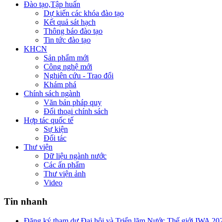
Đào tạo,Tập huấn
Dự kiến các khóa đào tạo
Kết quả sát hạch
Thông báo đào tạo
Tin tức đào tạo
KHCN
Sản phẩm mới
Công nghệ mới
Nghiên cứu - Trao đổi
Khám phá
Chính sách ngành
Văn bản pháp quy
Đối thoại chính sách
Hợp tác quốc tế
Sự kiện
Đối tác
Thư viện
Dữ liệu ngành nước
Các ấn phẩm
Thư viện ảnh
Video
Tin nhanh
Đăng ký tham dự Đại hội và Triển lãm Nước Thế giới IWA 20