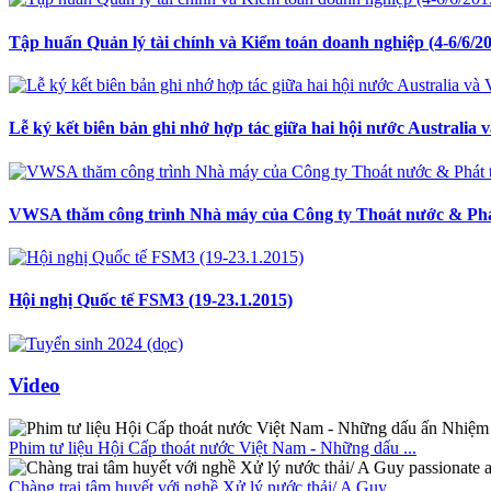
Tập huấn Quản lý tài chính và Kiểm toán doanh nghiệp (4-6/6/2
Lễ ký kết biên bản ghi nhớ hợp tác giữa hai hội nước Australia 
VWSA thăm công trình Nhà máy của Công ty Thoát nước & Phá
Hội nghị Quốc tế FSM3 (19-23.1.2015)
Video
Phim tư liệu Hội Cấp thoát nước Việt Nam - Những dấu ...
Chàng trai tâm huyết với nghề Xử lý nước thải/ A Guy ...