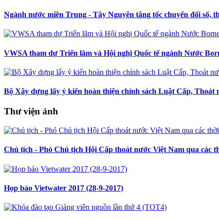
Ngành nước miền Trung - Tây Nguyên tăng tốc chuyển đổi số, th
VWSA tham dự Triển lãm và Hội nghị Quốc tế ngành Nước Bor
Bộ Xây dựng lấy ý kiến hoàn thiện chính sách Luật Cấp, Thoát
Thư viện ảnh
Chủ tịch - Phó Chủ tịch Hội Cấp thoát nước Việt Nam qua các t
Họp báo Vietwater 2017 (28-9-2017)