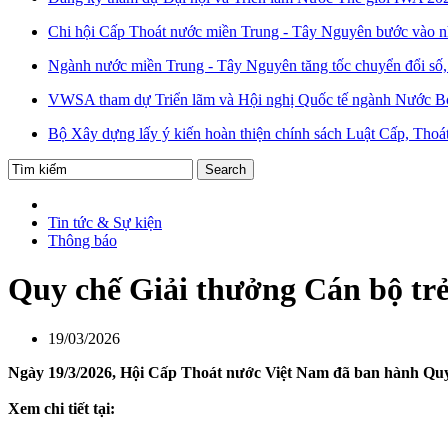
Chi hội Cấp Thoát nước miền Trung - Tây Nguyên bước vào n
Ngành nước miền Trung - Tây Nguyên tăng tốc chuyển đổi số, 
VWSA tham dự Triển lãm và Hội nghị Quốc tế ngành Nước B
Bộ Xây dựng lấy ý kiến hoàn thiện chính sách Luật Cấp, Thoá
Tin tức & Sự kiện
Thông báo
Quy chế Giải thưởng Cán bộ tr
19/03/2026
Ngày 19/3/2026, Hội Cấp Thoát nước Việt Nam đã ban hành Quy
Xem chi tiết tại: