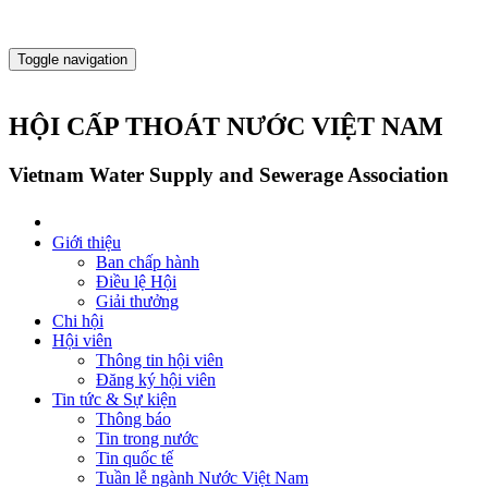
Toggle navigation
HỘI CẤP THOÁT NƯỚC VIỆT NAM
Vietnam Water Supply and Sewerage Association
Giới thiệu
Ban chấp hành
Điều lệ Hội
Giải thưởng
Chi hội
Hội viên
Thông tin hội viên
Đăng ký hội viên
Tin tức & Sự kiện
Thông báo
Tin trong nước
Tin quốc tế
Tuần lễ ngành Nước Việt Nam