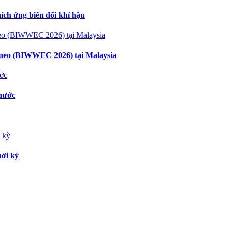
ích ứng biến đổi khí hậu
neo (BIWWEC 2026) tại Malaysia
 nước
hời kỳ