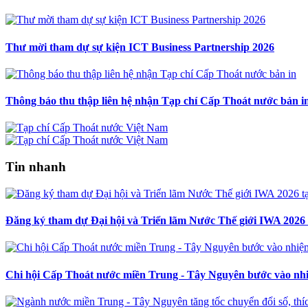
Thư mời tham dự sự kiện ICT Business Partnership 2026
Thông báo thu thập liên hệ nhận Tạp chí Cấp Thoát nước bản i
Tin nhanh
Đăng ký tham dự Đại hội và Triển lãm Nước Thế giới IWA 2026
Chi hội Cấp Thoát nước miền Trung - Tây Nguyên bước vào nhi