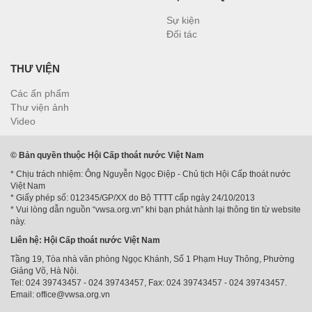
Sự kiện
Đối tác
THƯ VIỆN
Các ấn phẩm
Thư viện ảnh
Video
© Bản quyền thuộc Hội Cấp thoát nước Việt Nam
* Chịu trách nhiệm: Ông Nguyễn Ngọc Điệp - Chủ tịch Hội Cấp thoát nước
Việt Nam
* Giấy phép số: 012345/GP/XX do Bộ TTTT cấp ngày 24/10/2013
* Vui lòng dẫn nguồn “vwsa.org.vn” khi bạn phát hành lại thông tin từ website
này.
Liên hệ: Hội Cấp thoát nước Việt Nam
Tầng 19, Tòa nhà văn phòng Ngọc Khánh, Số 1 Phạm Huy Thông, Phường
Giảng Võ, Hà Nội.
Tel: 024 39743457 - 024 39743457, Fax: 024 39743457 - 024 39743457.
Email: office@vwsa.org.vn