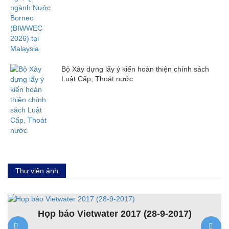
Bộ Xây dựng lấy ý kiến hoàn thiện chính sách
Luật Cấp, Thoát nước
Thư viện ảnh
Họp báo Vietwater 2017 (28-9-2017)
K
ệt