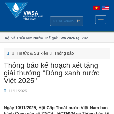
Toggle
SELECT LANGUAGE
▼
navigati
 hội và Triển lãm Nước Thế giới IWA 2026 tại Vương quốc
Chi h
số
 lãm và Hội nghị Quốc tế ngành Nước Borneo (BIWWEC
Bộ Xâ
Tin tức & Sự kiện
Thông báo
Thông báo kế hoạch xét tặng
giải thưởng "Dòng xanh nước
Việt 2025"
11/11/2025
Ngày 10/11/2025, Hội Cấp Thoát nước Việt Nam ban
hành Công văn số 77/CV - HCTNVN về Thông báo kế