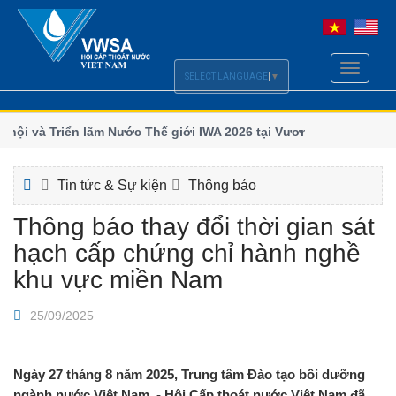
Toggle
SELECT LANGUAGE
▼
navigati
ội và Triển lãm Nước Thế giới IWA 2026 tại Vương quốc
Chi hộ
số
ãm và Hội nghị Quốc tế ngành Nước Borneo (BIWWEC
Bộ Xây 
Tin tức & Sự kiện
Thông báo
Thông báo thay đổi thời gian sát
hạch cấp chứng chỉ hành nghề
khu vực miền Nam
25/09/2025
Ngày 27 tháng 8 năm 2025, Trung tâm Đào tạo bồi dưỡng
ngành nước Việt Nam - Hội Cấp thoát nước Việt Nam đã