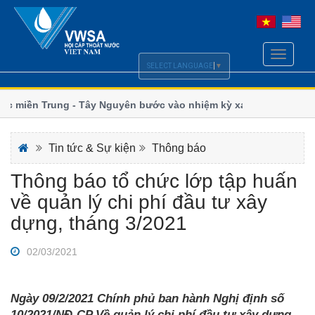
Toggle
SELECT LANGUAGE
▼
navigati
 miền Trung - Tây Nguyên bước vào nhiệm kỳ xanh và
Ngành nư
đổi khí 
 hoàn thiện chính sách Luật Cấp, Thoát nước
Thoát nư
Tin tức & Sự kiện
Thông báo
Thông báo tổ chức lớp tập huấn
về quản lý chi phí đầu tư xây
dựng, tháng 3/2021
02/03/2021
Ngày 09/2/2021 Chính phủ ban hành Nghị định số
10/2021/NĐ-CP Về quản lý chi phí đầu tư xây dựng,