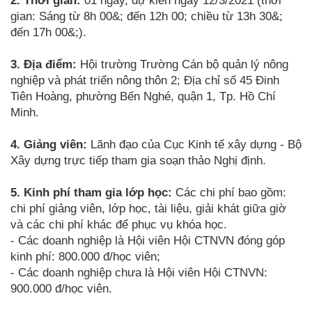
2. Thời gian:
01 ngày, dự kiến ngày 12/3/2021 (thời
gian: Sáng từ 8h 00&; đến 12h 00; chiều từ 13h 30&;
đến 17h 00&;).
3. Địa điểm:
Hội trường Trường Cán bộ quản lý nông
nghiệp và phát triển nông thôn 2; Địa chỉ số 45 Đinh
Tiên Hoàng, phường Bến Nghé, quận 1, Tp. Hồ Chí
Minh.
4. Giảng viên:
Lãnh đạo của Cục Kinh tế xây dựng - Bộ
Xây dựng trực tiếp tham gia soạn thảo Nghị định.
5. Kinh phí tham gia lớp học:
Các chi phí bao gồm:
chi phí giảng viên, lớp học, tài liệu, giải khát giữa giờ
và các chi phí khác để phục vụ khóa học.
- Các doanh nghiệp là Hội viên Hội CTNVN đóng góp
kinh phí: 800.000 đ/học viên;
- Các doanh nghiệp chưa là Hội viên Hội CTNVN:
900.000 đ/học viên.