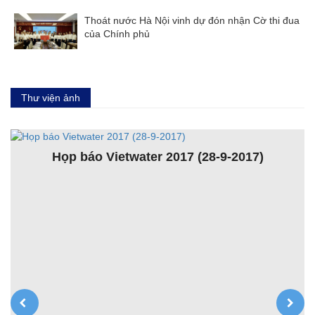
Thoát nước Hà Nội vinh dự đón nhận Cờ thi đua
của Chính phủ
Thư viện ảnh
Họp báo Vietwater 2017 (28-9-2017)
K