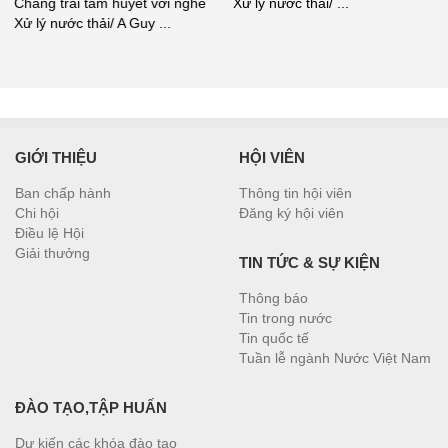
Chàng trai tâm huyết với nghề
Xử lý nước thải/ ...
Xử lý nước thải/ A Guy ...
GIỚI THIỆU
HỘI VIÊN
Ban chấp hành
Thông tin hội viên
Chi hội
Đăng ký hội viên
Điều lệ Hội
Giải thưởng
TIN TỨC & SỰ KIỆN
Thông báo
Tin trong nước
Tin quốc tế
Tuần lễ ngành Nước Việt Nam
ĐÀO TẠO,TẬP HUẤN
Dự kiến các khóa đào tạo