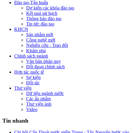
Đào tạo,Tập huấn
Dự kiến các khóa đào tạo
Kết quả sát hạch
Thông báo đào tạo
Tin tức đào tạo
KHCN
Sản phẩm mới
Công nghệ mới
Nghiên cứu - Trao đổi
Khám phá
Chính sách ngành
Văn bản pháp quy
Đối thoại chính sách
Hợp tác quốc tế
Sự kiện
Đối tác
Thư viện
Dữ liệu ngành nước
Các ấn phẩm
Thư viện ảnh
Video
Tin nhanh
Chi hội Cấp Thoát nước miền Trung - Tây Nguyên bước vào