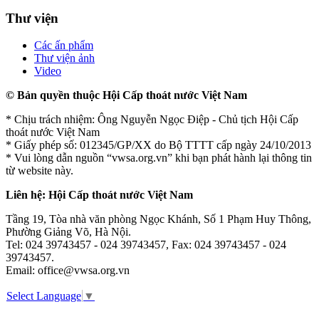
Thư viện
Các ấn phẩm
Thư viện ảnh
Video
© Bản quyền thuộc Hội Cấp thoát nước Việt Nam
* Chịu trách nhiệm: Ông Nguyễn Ngọc Điệp - Chủ tịch Hội Cấp
thoát nước Việt Nam
* Giấy phép số: 012345/GP/XX do Bộ TTTT cấp ngày 24/10/2013
* Vui lòng dẫn nguồn “vwsa.org.vn” khi bạn phát hành lại thông tin
từ website này.
Liên hệ: Hội Cấp thoát nước Việt Nam
Tầng 19, Tòa nhà văn phòng Ngọc Khánh, Số 1 Phạm Huy Thông,
Phường Giảng Võ, Hà Nội.
Tel: 024 39743457 - 024 39743457, Fax: 024 39743457 - 024
39743457.
Email: office@vwsa.org.vn
Select Language
▼