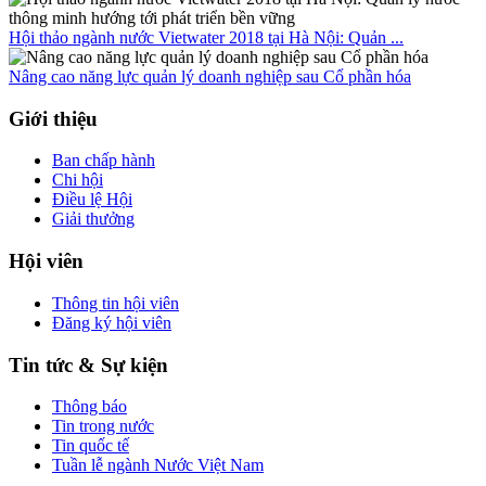
Hội thảo ngành nước Vietwater 2018 tại Hà Nội: Quản ...
Nâng cao năng lực quản lý doanh nghiệp sau Cổ phần hóa
Giới thiệu
Ban chấp hành
Chi hội
Điều lệ Hội
Giải thưởng
Hội viên
Thông tin hội viên
Đăng ký hội viên
Tin tức & Sự kiện
Thông báo
Tin trong nước
Tin quốc tế
Tuần lễ ngành Nước Việt Nam