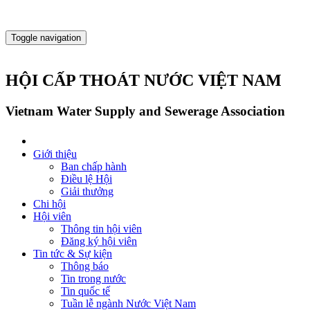
Toggle navigation
HỘI CẤP THOÁT NƯỚC VIỆT NAM
Vietnam Water Supply and Sewerage Association
Giới thiệu
Ban chấp hành
Điều lệ Hội
Giải thưởng
Chi hội
Hội viên
Thông tin hội viên
Đăng ký hội viên
Tin tức & Sự kiện
Thông báo
Tin trong nước
Tin quốc tế
Tuần lễ ngành Nước Việt Nam