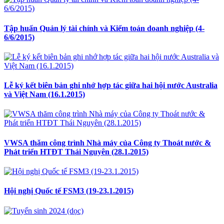
Tập huấn Quản lý tài chính và Kiểm toán doanh nghiệp (4-
6/6/2015)
Lễ ký kết biên bản ghi nhớ hợp tác giữa hai hội nước Australia
và Việt Nam (16.1.2015)
VWSA thăm công trình Nhà máy của Công ty Thoát nước &
Phát triển HTĐT Thái Nguyên (28.1.2015)
Hội nghị Quốc tế FSM3 (19-23.1.2015)