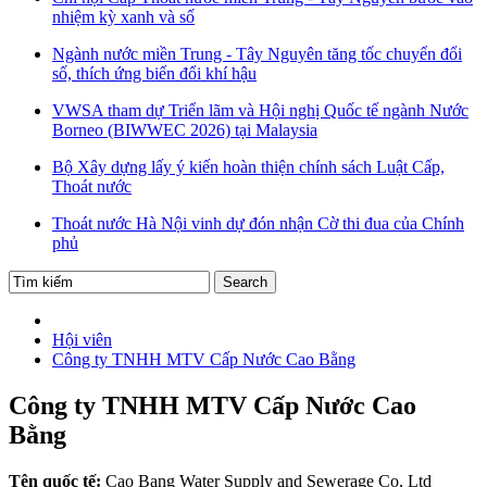
nhiệm kỳ xanh và số
Ngành nước miền Trung - Tây Nguyên tăng tốc chuyển đổi
số, thích ứng biến đổi khí hậu
VWSA tham dự Triển lãm và Hội nghị Quốc tế ngành Nước
Borneo (BIWWEC 2026) tại Malaysia
Bộ Xây dựng lấy ý kiến hoàn thiện chính sách Luật Cấp,
Thoát nước
Thoát nước Hà Nội vinh dự đón nhận Cờ thi đua của Chính
phủ
Hội viên
Công ty TNHH MTV Cấp Nước Cao Bằng
Công ty TNHH MTV Cấp Nước Cao
Bằng
Tên quốc tế:
Cao Bang Water Supply and Sewerage Co, Ltd