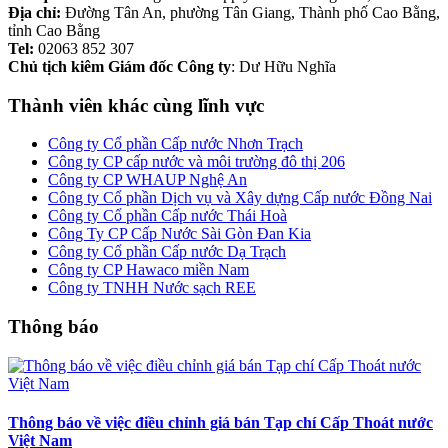
Địa chỉ:
Đường Tân An, phường Tân Giang, Thành phố Cao Bằng,
tỉnh Cao Bằng
Tel:
02063 852 307
Chủ tịch kiêm Giám đốc Công ty
: Dư Hữu Nghĩa
Thành viên khác cùng lĩnh vực
Công ty Cổ phần Cấp nước Nhơn Trạch
Công ty CP cấp nước và môi trường đô thị 206
Công ty CP WHAUP Nghệ An
Công ty Cổ phần Dịch vụ và Xây dựng Cấp nước Đồng Nai
Công ty Cổ phần Cấp nước Thái Hoà
Công Ty CP Cấp Nước Sài Gòn Đan Kia
Công ty Cổ phần Cấp nước Dạ Trạch
Công ty CP Hawaco miền Nam
Công ty TNHH Nước sạch REE
Thông báo
Thông báo về việc điều chỉnh giá bán Tạp chí Cấp Thoát nước
Việt Nam