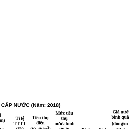
 CẤP NƯỚC (Năm: 2018)
Giá nướ
Mức tiêu
i
bình qu
Tiêu thụ
Tỉ lệ
thụ
km)
điện
TTTT
nước bình
(đồng/m
3
(%)
quân