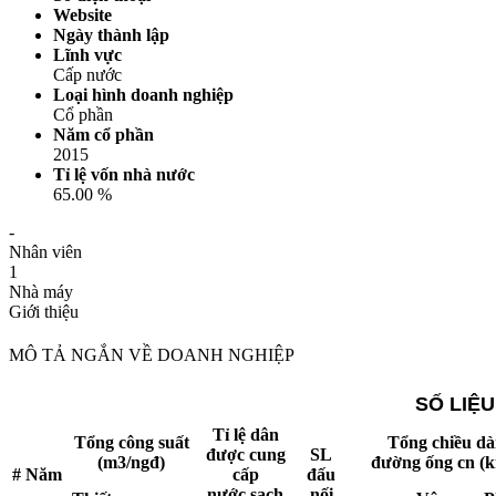
Website
Ngày thành lập
Lĩnh vực
Cấp nước
Loại hình doanh nghiệp
Cổ phần
Năm cổ phần
2015
Tỉ lệ vốn nhà nước
65.00 %
-
Nhân viên
1
Nhà máy
Giới thiệu
MÔ TẢ NGẮN VỀ DOANH NGHIỆP
SỐ LIỆU
Tỉ lệ dân
Tổng công suất
Tổng chiều dà
được cung
SL
(m3/ngđ)
đường ống cn (
#
Năm
cấp
đấu
nước sạch
nối