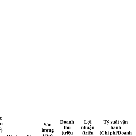
c
Doanh
Lợi
Tỷ suất vận
ân
Sản
thu
nhuận
hành
3
lượng
)
(triệu
(triệu
(Chi phí/Doanh
(tấn)