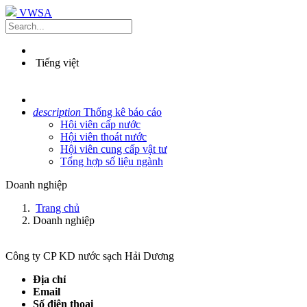
VWSA
Tiếng việt
description
Thống kê báo cáo
Hội viên cấp nước
Hội viên thoát nước
Hội viên cung cấp vật tư
Tổng hợp số liệu ngành
Doanh nghiệp
Trang chủ
Doanh nghiệp
Công ty CP KD nước sạch Hải Dương
Địa chỉ
Email
Số điện thoại